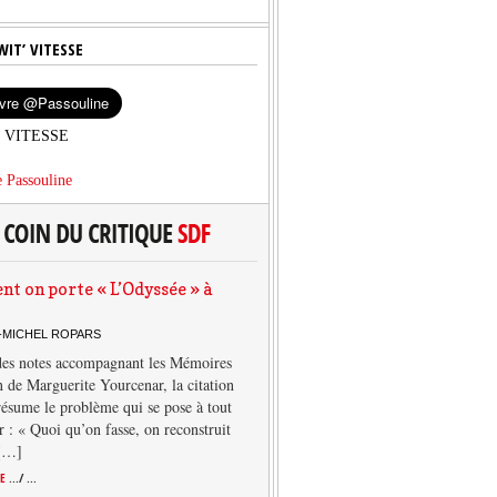
WIT’ VITESSE
’ VITESSE
 Passouline
 on porte « L’Odyssée » à
-MICHEL ROPARS
des notes accompagnant les Mémoires
 de Marguerite Yourcenar, la citation
résume le problème qui se pose à tout
r : « Quoi qu’on fasse, on reconstruit
 […]
TE
.../ ...