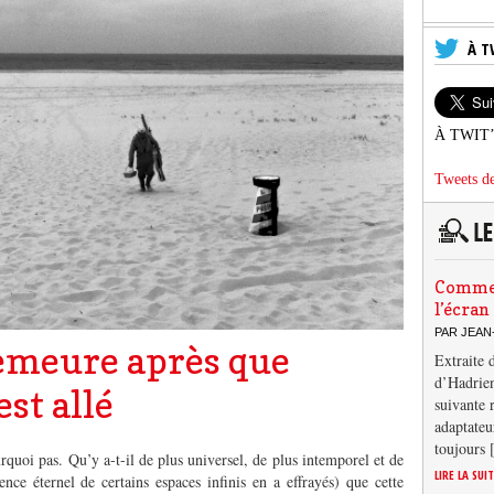
À T
À TWIT
Tweets de
Comment
l’écran
PAR JEAN
emeure après que
Extraite 
d’Hadrien
est allé
suivante 
adaptateu
toujours
rquoi pas. Qu’y a-t-il de plus universel, de plus intemporel et de
LIRE LA SUI
ence éternel de certains espaces infinis en a effrayés) que cette