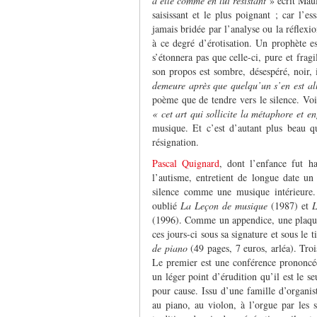
à elle comme en lui résistant
» écrit Maul
saisissant et le plus poignant ; car l’e
jamais bridée par l’analyse ou la réflexi
à ce degré d’érotisation. Un prophète es
s’étonnera pas que celle-ci, pure et fra
son propos est sombre, désespéré, noir, 
demeure après que quelqu’un s’en est al
poème que de tendre vers le silence. Voi
« cet art qui sollicite la métaphore et en
musique. Et c’est d’autant plus beau q
résignation.
Pascal Quignard
, dont l’enfance fut h
l’autisme, entretient de longue date un
silence comme une musique intérieure. 
oublié
La Leçon de musique
(1987) et
L
(1996). Comme un appendice, une plaque
ces jours-ci sous sa signature et sous le t
de piano
(49 pages, 7 euros, arléa). Trois
Le premier est une conférence prononcée 
un léger point d’érudition qu’il est le se
pour cause. Issu d’une famille d’organist
au piano, au violon, à l’orgue par les 