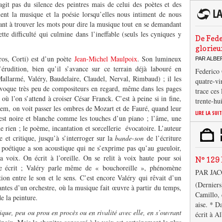
’agit pas du silence des peintres mais de celui des poètes et des
lent la musique et la poésie lorsqu’elles nous intiment de nous
yant à trouver les mots pour dire la musique tout en se demandant
te difficulté qui culmine dans l’ineffable (seuls les cyniques y
De Fede
glorieu
os, Corti) est d’un poète
Jean-Michel Maulpoix
. Son lumineux
PAR ALB
érudition, bien qu’il s’avance sur ce terrain déjà labouré en
Federico 
allarmé, Valéry, Baudelaire, Claudel, Nerval, Rimbaud) ; il les
quatre-vi
nvoque très peu de compositeurs en regard, même dans les pages
trace ces
 où l’on s’attend à croiser César Franck. C’est à peine si in fine,
trente-hu
iem, on voit passer les ombres de Mozart et de Fauré, quand leur
LIRE LA SUI
 est noire et blanche comme les touches d’un piano ; l’âme, une
e rien ; le poème, incantation et sorcellerie évocatoire. L’auteur
et critique, jusqu’à s’interroger sur la
bande-son
de l’écriture
 poétique a son acoustique qui ne s’exprime pas qu’au gueuloir,
 voix. On écrit à l’oreille. On se relit à voix haute pour soi
N° 129 
pre écrit ; Valéry parle même de « bouchoreille », phénomène
PAR JA
ation entre le son et le sens. C’est encore Valéry qui rêvait d’un
(Derniers
tes d’un orchestre, où la musique fait œuvre à partir du temps,
Camillo, 
de la peinture.
aise. * D
que, peu ou prou en procès ou en rivalité avec elle, en s’ouvrant
écrit à A