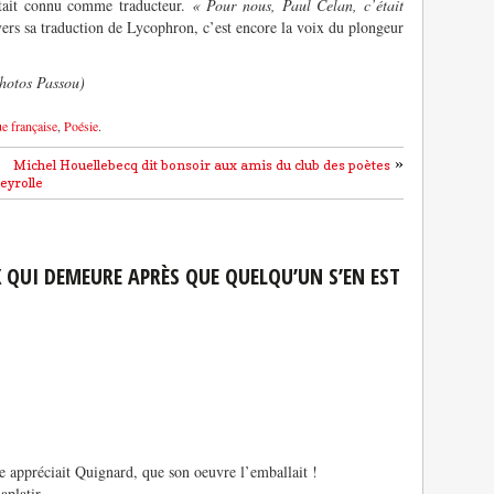
était connu comme traducteur.
« Pour nous, Paul Celan, c’était
vers sa traduction de Lycophron, c’est encore la voix du plongeur
hotos Passou)
ue française
,
Poésie
.
»
Michel Houellebecq dit bonsoir aux amis du club des poètes
eyrolle
 QUI DEMEURE APRÈS QUE QUELQU’UN S’EN EST
e appréciait Quignard, que son oeuvre l’emballait !
aplatir