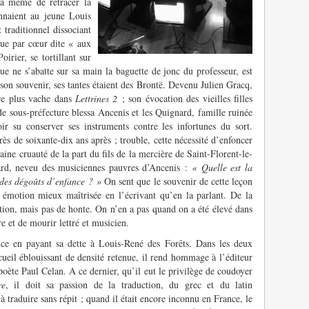
t à même de retracer la
nnaient au jeune Louis
traditionnel dissociant
 sue par cœur dite « aux
irier, se tortillant sur
ue ne s’abatte sur sa main la baguette de jonc du professeur, est
 son souvenir, ses tantes étaient des Brontë. Devenu Julien Gracq,
ire plus vache dans
Lettrines 2
; son évocation des vieilles filles
de sous-préfecture blessa Ancenis et les Quignard, famille ruinée
oir su conserver ses instruments contre les infortunes du sort.
ès de soixante-dix ans après ; trouble, cette nécessité d’enfoncer
taine cruauté de la part du fils de la mercière de Saint-Florent-le-
nard, neveu des musiciennes pauvres d’Ancenis :
« Quelle est la
des dégoûts d’enfance ? »
On sent que le souvenir de cette leçon
 émotion mieux maîtrisée en l’écrivant qu’en la parlant. De la
ation, mais pas de honte. On n’en a pas quand on a été élevé dans
re et de mourir lettré et musicien.
ce en payant sa dette à Louis-René des Forêts. Dans les deux
cueil éblouissant de densité retenue, il rend hommage à l’éditeur
poète Paul Celan. A ce dernier, qu’il eut le privilège de coudoyer
re
, il doit sa passion de la traduction, du grec et du latin
 à traduire sans répit ; quand il était encore inconnu en France, le