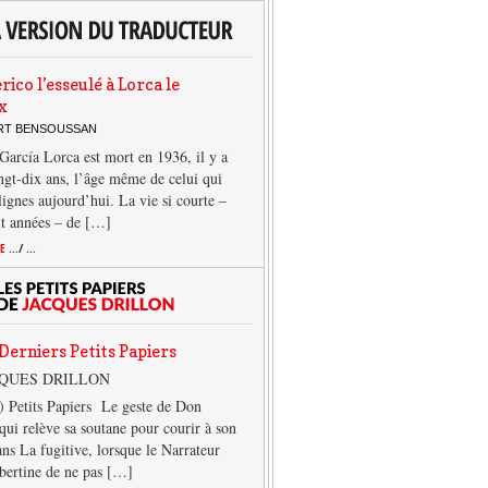
rico l’esseulé à Lorca le
x
ERT BENSOUSSAN
García Lorca est mort en 1936, il y a
ngt-dix ans, l’âge même de celui qui
 lignes aujourd’hui. La vie si courte –
it années – de […]
TE
.../ ...
Derniers Petits Papiers
CQUES DRILLON
) Petits Papiers Le geste de Don
qui relève sa soutane pour courir à son
ans La fugitive, lorsque le Narrateur
lbertine de ne pas […]