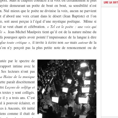
poix. Mais le chapitre consacré à la voix est certainement le plus
LIRE LA SUI
ssayiste demeurant un poète de bout en bout, sa sensibilité n’est
on. Nul mieux que le poète ne divinise la voix, aucun ne parvient
t d’abord une voix criant dans le désert (Jean Baptiste) et l’on
gile, soit aussi perçue à l’égal d’une mystique poétique. Même si
il se veut chant et célébration.
« Tel est le poète : une voix qui
lé ».
Jean-Michel Maulpoix tient qu’il est de la nature même du
là pourquoi après avoir pointé l’impuissance de la langue à dire
glue toute critique »,
il invite à écrire non
sur
mais
autour
de la
u’on n’y perçoit pas la plus petite note de renoncement ou de
antée par le spectre de
 rapport intime avec le
Ses lecteurs n’ont pas
a Haine de la musique
tte paraît discrètement
itre
Leçons de solfège et
 textes y sont colligés.
il y a trois ans. C’est
ul à pouvoir éclairer, et
es à Ancenis, tôt initié
siens comme il était de