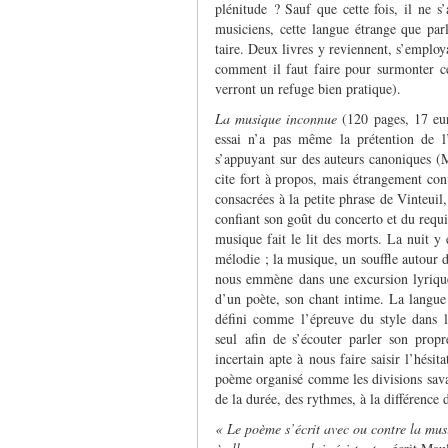
plénitude ? Sauf que cette fois, il ne s
musiciens, cette langue étrange que par
taire. Deux livres y reviennent, s’emplo
comment il faut faire pour surmonter cet
verront un refuge bien pratique).
La musique inconnue
(120 pages, 17 eur
essai n’a pas même la prétention de l’
s’appuyant sur des auteurs canoniques (M
cite fort à propos, mais étrangement co
consacrées à la petite phrase de Vinteuil,
confiant son goût du concerto et du requ
musique fait le lit des morts. La nuit y
mélodie ; la musique, un souffle autour d
nous emmène dans une excursion lyrique 
d’un poète, son chant intime. La langue
défini comme l’épreuve du style dans la
seul afin de s’écouter parler son pro
incertain apte à nous faire saisir l’hésit
poème organisé comme les divisions savan
de la durée, des rythmes, à la différence 
« Le poème s’écrit avec ou contre la musi