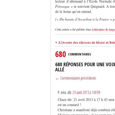
lecteur d’allemand à l’Ecole Normale 
Pétrarque »
se souvient Quignard.
A tra
de la Seine qu’on entend.
(« Du bassin d’Arcachon à la Fenice » p
Cette entrée a été publiée dans
Littérature de lang
«
A l’écoute des silences de Music et Reb
680
COMMENTAIRES
680 RÉPONSES POUR UNE VOIX
ALLÉ
← Commentaires précédents
P. eïra. dit:
21 avril 2013 à 16h59
Chazz dit: 21 avril 2013 à 17 h 43 min
est un connard !
Christiane a manifesté déjà combien ell
Chaloux est musicien : il ne vient pas s’