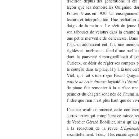
tradition depuis des générations, il es
leçon que les demoiselles Quignard do
Poirier, 9 ans en 1920. Un enseignement 
lecture et interprétation. Une récitation
doigts de la main ». Le récit du jeune Po
son tabouret de velours dans la crainte q
une petite merveille de délicatesse. Dans
l’ancien adolescent eut, lui, une mémo
rigides et funèbres au fond d’une ruelle 
dont la pauvreté s’enorgueillissait d’av
Curieux, ce désir de régler ses comptes pr
le couteau dans la plaie. Il y a là une cer
Viel, qui fait s’interroger Pascal Quig
nature de cette étrange
loyauté
à l’égard 
de piano fait remonter à la surface une
peine et du chagrin sont nés de l’humili
l’idée que rien n’est plus haut que de viv
L’auteur avait commencé cette conféren
autres textes qui complètent ce mince re
de Verdier Gérard Bobillier, ainsi qu’au 
à la rédaction de la revue
L’Ephémè
essentiellement. Tous, il les encourageait