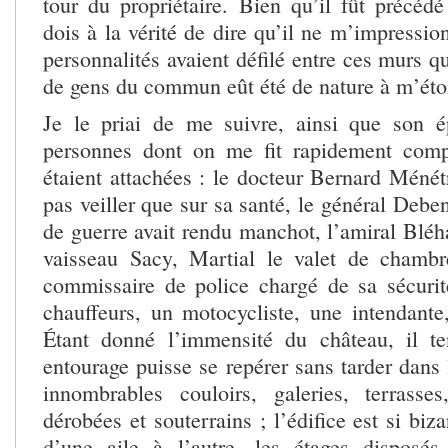
tour du propriétaire. Bien qu’il fût précédé
dois à la vérité de dire qu’il ne m’impression
personnalités avaient défilé entre ces murs q
de gens du commun eût été de nature à m’éto
Je le priai de me suivre, ainsi que son é
personnes dont on me fit rapidement compr
étaient attachées : le docteur Bernard Ménét
pas veiller que sur sa santé, le général Debe
de guerre avait rendu manchot, l’amiral Bléha
vaisseau Sacy, Martial le valet de chamb
commissaire de police chargé de sa sécurité
chauffeurs, un motocycliste, une intendante
Étant donné l’immensité du château, il t
entourage puisse se repérer sans tarder dans 
innombrables couloirs, galeries, terrasse
dérobées et souterrains ; l’édifice est si bi
d’une aile à l’autre, les étages disposé