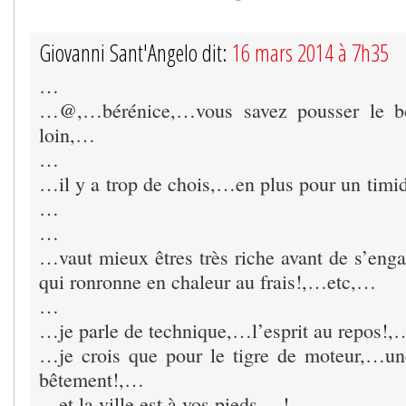
Giovanni Sant'Angelo dit:
16 mars 2014 à 7h35
…
…@,…bérénice,…vous savez pousser le b
loin,…
…
…il y a trop de chois,…en plus pour un timid
…
…
…vaut mieux êtres très riche avant de s’enga
qui ronronne en chaleur au frais!,…etc,…
…
…je parle de technique,…l’esprit au repos!
…je crois que pour le tigre de moteur,…un
bêtement!,…
…et la ville est à vos pieds,…!