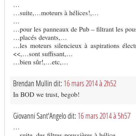
…
…suite,…moteurs à hélices!,…
…
…pour les panneaux de Pub – filtrant les pous
…placés devants,…
…les moteurs silencieux à aspirations élect
<<,…sont suffisant,…
…bien sûr!,…etc,…
Brendan Mullin dit:
16 mars 2014 à 2h52
In BOD we trust, begob!
Giovanni Sant'Angelo dit:
16 mars 2014 à 5h57
…
…suite, des filtres-poussières à hélice,…