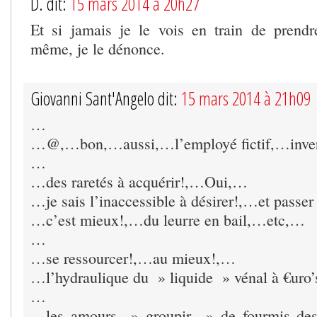
D. dit:
15 mars 2014 à 20h27
Et si jamais je le vois en train de prend
même, je le dénonce.
Giovanni Sant'Angelo dit:
15 mars 2014 à 21h09
…
…@,…bon,…aussi,…l’employé fictif,…inve
…
…des raretés à acquérir!,…Oui,…
…je sais l’inaccessible à désirer!,…et passe
…c’est mieux!,…du leurre en bail,…etc,…
…
…se ressourcer!,…au mieux!,…
…l’hydraulique du » liquide » vénal à €ur
…
…les amours » groupir » de fourmis des 