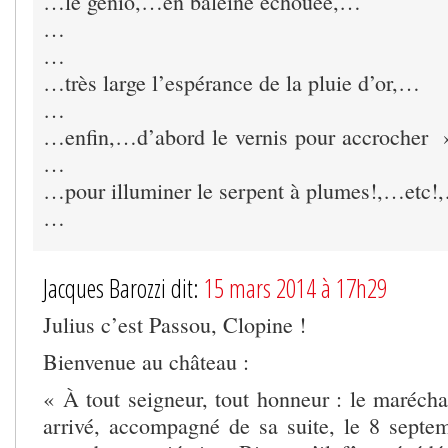
…le gènio,…en baleine échouée,…
…
…
…très large l’espérance de la pluie d’or,…
…
…enfin,…d’abord le vernis pour accrocher » 
…
…pour illuminer le serpent à plumes!,…etc!
…
Jacques Barozzi dit:
15 mars 2014 à 17h29
Julius c’est Passou, Clopine !
Bienvenue au château :
« À tout seigneur, tout honneur : le marécha
arrivé, accompagné de sa suite, le 8 septem