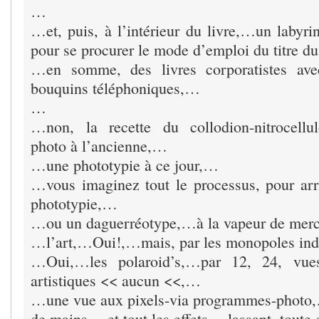
…
…et, puis, à l’intérieur du livre,…un labyri
pour se procurer le mode d’emploi du titre d
…en somme, des livres corporatistes ave
bouquins téléphoniques,…
…
…non, la recette du collodion-nitrocellul
photo à l’ancienne,…
…une phototypie à ce jour,…
…vous imaginez tout le processus, pour arr
phototypie,…
…ou un daguerréotype,…à la vapeur de mer
…l’art,…Oui!,…mais, par les monopoles ind
…Oui,…les polaroid’s,…par 12, 24, vues
artistiques << aucun <<,…
…une vue aux pixels-via programmes-photo,
de mains,…et tout les effets,…lassant, toute 