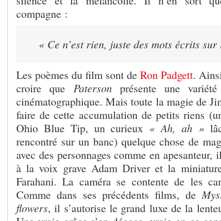
silence et la mélancolie. Il n’en sort q
compagne :
« Ce n’est rien, juste des mots écrits sur
Les poèmes du film sont de
Ron Padgett
. Ains
Paterson
croire que
présente une variété
cinématographique. Mais toute la magie de Ji
faire de cette accumulation de petits riens (u
« Ah, ah »
Ohio Blue Tip, un curieux
lâc
rencontré sur un banc) quelque chose de magi
avec des personnages comme en apesanteur, il
à la voix grave Adam Driver et la miniatur
Farahani. La caméra se contente de les car
Myst
Comme dans ses précédents films, de
flowers
, il s’autorise le grand luxe de la lente