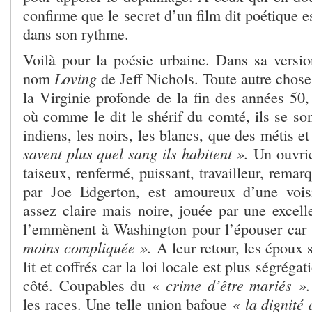
confirme que le secret d’un film dit poétique e
dans son rythme.
Voilà pour la poésie urbaine. Dans sa version
Loving
nom
de Jeff Nichols. Toute autre cho
la Virginie profonde de la fin des années 50,
où comme le dit le shérif du comté, ils se so
indiens, les noirs, les blancs, que des métis et
savent plus quel sang ils habitent ».
Un ouvrie
taiseux, renfermé, puissant, travailleur, remar
par Joe Edgerton, est amoureux d’une voisi
assez claire mais noire, jouée par une excell
l’emmènent à Washington pour l’épouser car
moins compliquée ».
A leur retour, les époux 
lit et coffrés car la loi locale est plus ségréga
crime d’être mariés ».
côté. Coupables du «
« la dignité
les races. Une telle union bafoue