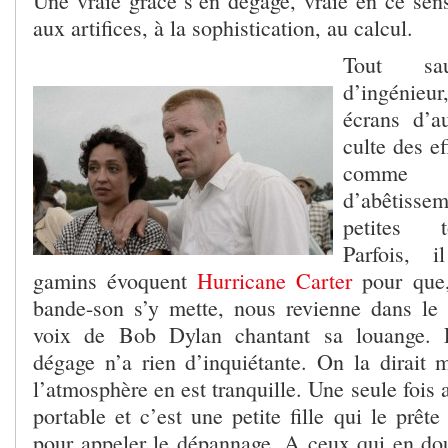
Une vraie grâce s’en dégage, vraie en ce sens
aux artifices, à la sophistication, au calcul.
Tout s
d’ingénieu
écrans d’a
culte des ef
comme
d’abêtisse
petites t
Parfois, 
gamins évoquent
Hurricane Carter
pour que
bande-son s’y mette, nous revienne dans le c
voix de Bob Dylan chantant sa louange. L
dégage n’a rien d’inquiétante. On la dirait 
l’atmosphère en est tranquille. Une seule fois 
portable et c’est une petite fille qui le prêt
pour appeler le dépannage. A ceux qui en dout