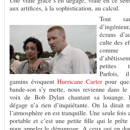
Une vraie grâce s’en dégage, vraie en ce sens
aux artifices, à la sophistication, au calcul.
Tout s
d’ingénieu
écrans d’a
culte des ef
comme
d’abêtisse
petites t
Parfois, 
gamins évoquent
Hurricane Carter
pour que
bande-son s’y mette, nous revienne dans le c
voix de Bob Dylan chantant sa louange. L
dégage n’a rien d’inquiétante. On la dirait 
l’atmosphère en est tranquille. Une seule fois 
portable et c’est une petite fille qui le prêt
pour appeler le dépannage. A ceux qui en dout