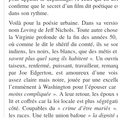
confirme que le secret d’un film dit poétique e
dans son rythme.
Voilà pour la poésie urbaine. Dans sa version
Loving
nom
de Jeff Nichols. Toute autre cho
la Virginie profonde de la fin des années 50,
où comme le dit le shérif du comté, ils se so
indiens, les noirs, les blancs, que des métis et
savent plus quel sang ils habitent ».
Un ouvrie
taiseux, renfermé, puissant, travailleur, remar
par Joe Edgerton, est amoureux d’une voisi
assez claire mais noire, jouée par une excell
l’emmènent à Washington pour l’épouser car
moins compliquée ».
A leur retour, les époux 
lit et coffrés car la loi locale est plus ségréga
crime d’être mariés ».
côté. Coupables du «
« la dignité
les races. Une telle union bafoue