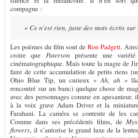
silence et la mélancolie. Il n’en sort q
compagne :
« Ce n’est rien, juste des mots écrits sur
Les poèmes du film sont de
Ron Padgett
. Ains
Paterson
croire que
présente une variété
cinématographique. Mais toute la magie de Ji
faire de cette accumulation de petits riens (u
« Ah, ah »
Ohio Blue Tip, un curieux
lâc
rencontré sur un banc) quelque chose de magi
avec des personnages comme en apesanteur, il
à la voix grave Adam Driver et la miniatur
Farahani. La caméra se contente de les car
Myst
Comme dans ses précédents films, de
flowers
, il s’autorise le grand luxe de la lente