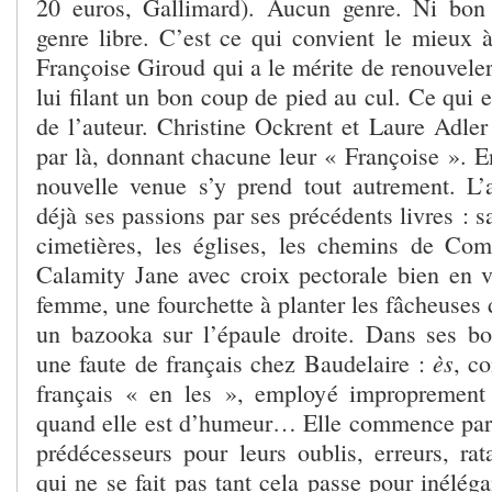
20 euros, Gallimard). Aucun genre. Ni bon
genre libre. C’est ce qui convient le mieux à
Françoise Giroud qui a le mérite de renouvele
lui filant un bon coup de pied au cul. Ce qui es
de l’auteur. Christine Ockrent et Laure Adler
par là, donnant chacune leur « Françoise ». En
nouvelle venue s’y prend tout autrement. L
déjà ses passions par ses précédents livres : s
cimetières, les églises, les chemins de Co
Calamity Jane avec croix pectorale bien en vu
femme, une fourchette à planter les fâcheuses
un bazooka sur l’épaule droite. Dans ses bon
ès
une faute de français chez Baudelaire :
, c
français « en les », employé improprement 
quand elle est d’humeur… Elle commence pa
prédécesseurs pour leurs oublis, erreurs, ra
qui ne se fait pas tant cela passe pour inéléga