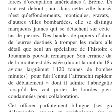
forces d’occupation américaines à Brème. D
tout est debout ; ici, dans cette ville hansé
n’est qu’effondrements, monticules, gravat
d’autres villes bombardées, elle se distin
marqueurs jaunes qui se détachent sur cette s
tas de pierres. Des bandes de papiers d’al
de leurres destinés à tromper les radars al
détail que seul un spécialiste de l’histoire 
Jouannais pouvait remarquer. Son errance dan
de la moitié est dévastée (durant la nuit du 18
avions larguèrent 1 120 tonnes de bomb
minutes) pour fuir l’ennui l’affranchit rapidem
de déblaiement » dont il admire l’abnégati
lorsqu’il les voit porter de lourdes pier
condamnées pour collaboration.
Cet officier parfaitement bilingue (ses gr
Allemands), avocat et ornithologue (sa g