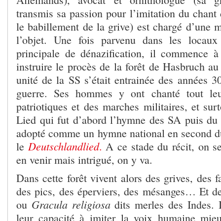
transmis sa passion pour l’imitation du chant
le babillement de la grive) est chargé d’une m
l’objet. Une fois parvenu dans les locau
principale de dénazification, il commence à
instruire le procès de la forêt de Hasbruch au
unité de la SS s’était entrainée des années 30
guerre. Ses hommes y ont chanté tout leu
patriotiques et des marches militaires, et sur
Lied qui fut d’abord l’hymne des SA puis d
adopté comme un hymne national en second d
Deutschlandlied
le
.
A ce stade du récit, on s
en venir mais intrigué, on y va.
Dans cette forêt vivent alors des grives, des f
des pics, des éperviers, des mésanges… Et de
Gracula religiosa
ou
dits merles des Indes. I
leur capacité à imiter la voix humaine mie