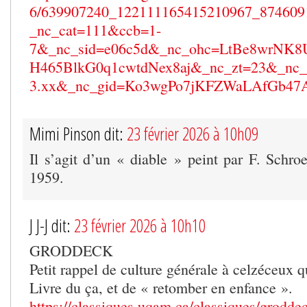
6/639907240_122111165415210967_874609
_nc_cat=111&ccb=1-
7&_nc_sid=e06c5d&_nc_ohc=LtBe8wrN
H465BlkG0q1cwtdNex8aj&_nc_zt=23&_nc_h
3.xx&_nc_gid=Ko3wgPo7jKFZWaLAfGb47
Mimi Pinson dit:
23 février 2026 à 10h09
Il s’agit d’un « diable » peint par F. Schro
1959.
J J-J dit:
23 février 2026 à 10h10
GRODDECK
Petit rappel de culture générale à celzéceux q
Livre du ça, et de « retomber en enfance ».
https://classiques.uqam.ca/classiques/grodde