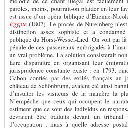
mélodie de ce chant illégal est facilement i
paroles, moins, pourrait-on plaider en leur fav
est issue d’un opéra biblique d’Etienne-Nico
Égypte
(1807). Le procès de Nuremberg n’est 
distinction assez sophiste et a condamné t
publique du Horst-Wessel-Lied. On voit par là 
pénale de ces passereaux embrigadés à l’insu 
un vrai problème. La solution consisterait non 
faire disparaitre en organisant leur émigrat
jurisprudence constante existe : en 1793, cin
Gabon confiés par des exilés français au j
château de Schönbrunn, avaient été ainsi bannis
d’insulter les visiteurs de la manière la plu
N’empêche que ceux qui occupent le narrate
estiment que ce sont des individus en responsabi
devraient être traduits devant un tribunal 
d’occupation ; mais à quelle adresse postal