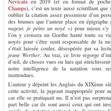
Nevicata
en 2019 (et en format de poch
Champs
), c’est un texte aussi scintillant que 
oublier la citation assez pessimiste d’un per
des brumes que l’auteur place en épigraphe
nageur, je peins un noyé »)
pour mieux s’y 
l’on y croisera un Goethe hanté toute sa vi
noyés pour s’être senti responsable de la 
s’était laissée couler, désespérée par sa lec
jeune Werther
. Au vrai, ce livre regorge d’i
d’œil, de choses vues ou lues qui enrichissen
notre intelligence de la natation sous se
inattendues.
L’auteur y dépeint les Anglais du XIXème si
cette activité, la jugeant inappropriée pour 
car elle se pratiquait nu. Il n’est pas surprena
part belle car ils sont aussi ceux qui ont inv
Swimming So
cercle de natation national, la