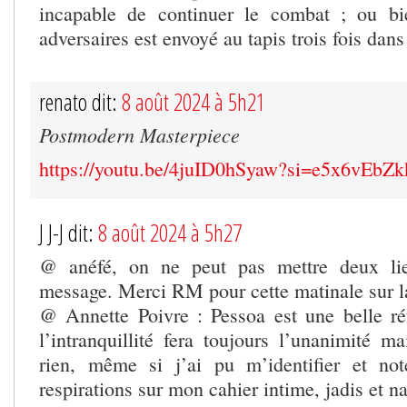
incapable de continuer le combat ; ou b
adversaires est envoyé au tapis trois fois dan
renato dit:
8 août 2024 à 5h21
Postmodern Masterpiece
https://youtu.be/4juID0hSyaw?si=e5x6vEbZ
J J-J dit:
8 août 2024 à 5h27
@ anéfé, on ne peut pas mettre deux l
message. Merci RM pour cette matinale sur l
@ Annette Poivre : Pessoa est une belle réf
l’intranquillité fera toujours l’unanimité m
rien, même si j’ai pu m’identifier et n
respirations sur mon cahier intime, jadis et n