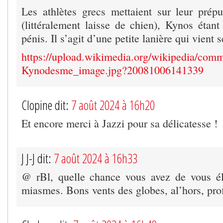
Les athlètes grecs mettaient sur leur pré
(littéralement laisse de chien), Kynos étan
pénis. Il s’agit d’une petite lanière qui vient 
https://upload.wikimedia.org/wikipedia/co
Kynodesme_image.jpg?20081006141339
Clopine dit:
7 août 2024 à 16h20
Et encore merci à Jazzi pour sa délicatesse !
J J-J dit:
7 août 2024 à 16h33
@ rBl, quelle chance vous avez de vous él
miasmes. Bons vents des globes, al’hors, prof