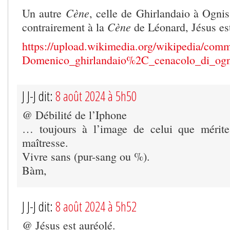
Cène
Un autre
, celle de Ghirlandaio à Ogniss
Cène
contrairement à la
de Léonard, Jésus est
https://upload.wikimedia.org/wikipedia/c
Domenico_ghirlandaio%2C_cenacolo_di_og
J J-J dit:
8 août 2024 à 5h50
@ Débilité de l’Iphone
… toujours à l’image de celui que mérit
maîtresse.
Vivre sans (pur-sang ou %).
Bàm,
J J-J dit:
8 août 2024 à 5h52
@ Jésus est auréolé.