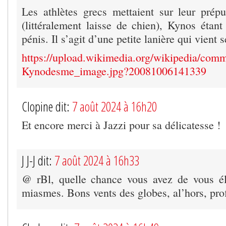
Les athlètes grecs mettaient sur leur pré
(littéralement laisse de chien), Kynos étan
pénis. Il s’agit d’une petite lanière qui vient 
https://upload.wikimedia.org/wikipedia/co
Kynodesme_image.jpg?20081006141339
Clopine dit:
7 août 2024 à 16h20
Et encore merci à Jazzi pour sa délicatesse !
J J-J dit:
7 août 2024 à 16h33
@ rBl, quelle chance vous avez de vous él
miasmes. Bons vents des globes, al’hors, prof