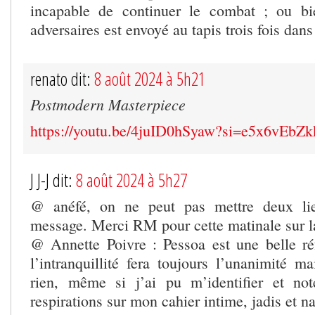
incapable de continuer le combat ; ou b
adversaires est envoyé au tapis trois fois dan
renato dit:
8 août 2024 à 5h21
Postmodern Masterpiece
https://youtu.be/4juID0hSyaw?si=e5x6vEbZ
J J-J dit:
8 août 2024 à 5h27
@ anéfé, on ne peut pas mettre deux l
message. Merci RM pour cette matinale sur l
@ Annette Poivre : Pessoa est une belle réf
l’intranquillité fera toujours l’unanimité m
rien, même si j’ai pu m’identifier et n
respirations sur mon cahier intime, jadis et n