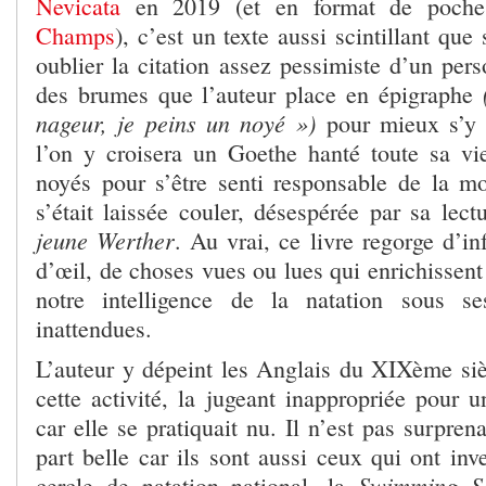
Nevicata
en 2019 (et en format de poch
Champs
), c’est un texte aussi scintillant que 
oublier la citation assez pessimiste d’un per
des brumes que l’auteur place en épigraphe
nageur, je peins un noyé »)
pour mieux s’y 
l’on y croisera un Goethe hanté toute sa vi
noyés pour s’être senti responsable de la 
s’était laissée couler, désespérée par sa lec
jeune Werther
. Au vrai, ce livre regorge d’i
d’œil, de choses vues ou lues qui enrichissen
notre intelligence de la natation sous se
inattendues.
L’auteur y dépeint les Anglais du XIXème si
cette activité, la jugeant inappropriée pour 
car elle se pratiquait nu. Il n’est pas surprena
part belle car ils sont aussi ceux qui ont inv
Swimming So
cercle de natation national, la