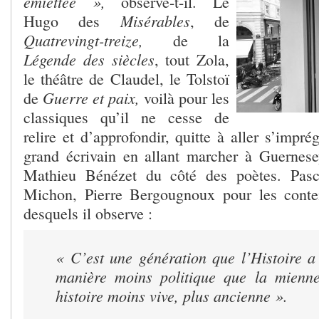
émiettée »,
observe-t-il. Le
Misérables
Hugo des
, de
Quatrevingt-treize,
de la
Légende des siècles
, tout Zola,
le théâtre de Claudel, le Tolstoï
Guerre et paix,
de
voilà pour les
classiques qu’il ne cesse de
relire et d’approfondir, quitte à aller s’impr
grand écrivain en allant marcher à Guernes
Mathieu Bénézet du côté des poètes. Pasc
Michon, Pierre Bergougnoux pour les cont
desquels il observe :
« C’est une génération que l’Histoire a
manière moins politique que la mienne
histoire moins vive, plus ancienne ».