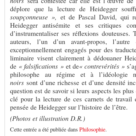
noirs
sera contestée car elle est l’œuvre de
déplore que la lecture de Heidegger souf
soupçonneuse »,
et de Pascal David, qui r
Heidegger antisémite et ses critiques co
d’instrumentaliser ses réflexions douteuses.
auteurs, l’un d’un avant-propos, l’autre 
exceptionnellement engagés pour des traducte
liminaire visent clairement à dédouaner Hei
« falsifications »
« contrevérités »
de
et de
s’a
philosophe au régime et à l’idéologie
noirs
sont d’une richesse et d’une densité inc
question est de savoir si leurs aspects les plus
clé pour la lecture de ces carnets de travail e
pensée de Heidegger sur l’histoire de l’être.
(Photos et illustration D.R.)
Cette entrée a été publiée dans
Philosophie
.