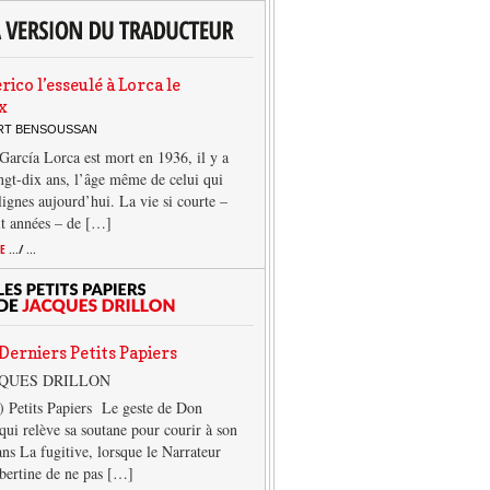
rico l’esseulé à Lorca le
x
ERT BENSOUSSAN
García Lorca est mort en 1936, il y a
ngt-dix ans, l’âge même de celui qui
 lignes aujourd’hui. La vie si courte –
it années – de […]
TE
.../ ...
Derniers Petits Papiers
CQUES DRILLON
) Petits Papiers Le geste de Don
qui relève sa soutane pour courir à son
ans La fugitive, lorsque le Narrateur
lbertine de ne pas […]