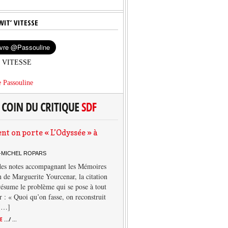
WIT’ VITESSE
’ VITESSE
 Passouline
 on porte « L’Odyssée » à
-MICHEL ROPARS
des notes accompagnant les Mémoires
 de Marguerite Yourcenar, la citation
résume le problème qui se pose à tout
r : « Quoi qu’on fasse, on reconstruit
 […]
TE
.../ ...