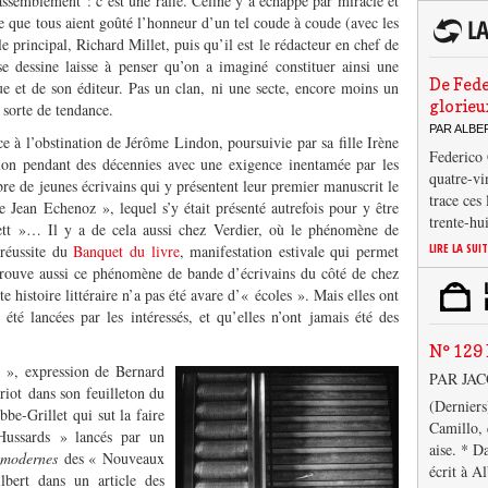
ssemblement : c’est une rafle. Céline y a échappé par miracle et
te que tous aient goûté l’honneur d’un tel coude à coude (avec les
le principal, Richard Millet, puis qu’il est le rédacteur en chef de
 se dessine laisse à penser qu’on a imaginé constituer ainsi une
De Fede
vue et de son éditeur. Pas un clan, ni une secte, encore moins un
glorieu
sorte de tendance.
PAR ALB
ce à l’obstination de Jérôme Lindon, poursuivie par sa fille Irène
Federico 
lon pendant des décennies avec une exigence inentamée par les
quatre-vi
 de jeunes écrivains qui y présentent leur premier manuscrit le
trace ces
e Jean Echenoz », lequel s’y était présenté autrefois pour y être
trente-hu
ett »… Il y a de cela aussi chez Verdier, où le phénomène de
LIRE LA SUI
 réussite du
Banquet du livre
, manifestation estivale qui permet
etrouve aussi ce phénomène de bande d’écrivains du côté de chez
e histoire littéraire n’a pas été avare d’« écoles ». Mais elles ont
 été lancées par les intéressés, et qu’elles n’ont jamais été des
N° 129 
 », expression de Bernard
PAR JA
iot dans son feuilleton du
(Derniers
be-Grillet qui sut la faire
Camillo, 
Hussards » lancés par un
aise. * D
 modernes
des « Nouveaux
écrit à A
bert dans un article des