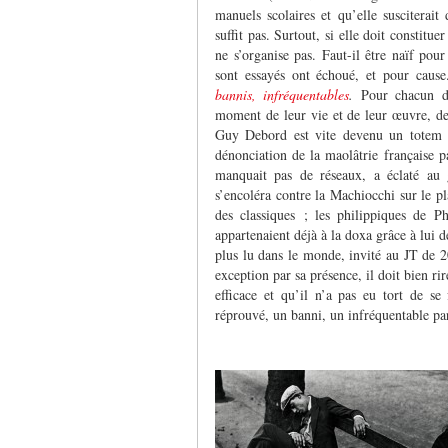
manuels scolaires et qu’elle susciterait
suffit pas. Surtout, si elle doit constitu
ne s’organise pas. Faut-il être naïf pou
sont essayés ont échoué, et pour cause
bannis, infréquentables
.
Pour chacun de
moment de leur vie et de leur œuvre, de q
Guy Debord est vite devenu un totem
dénonciation de la maolâtrie française 
manquait pas de réseaux, a éclaté au 
s’encoléra contre la Machiocchi sur le p
des classiques ; les philippiques de 
appartenaient déjà à la doxa grâce à lui 
plus lu dans le monde, invité au JT de 2
exception par sa présence, il doit bien ri
efficace et qu’il n’a pas eu tort de s
réprouvé, un banni, un infréquentable par