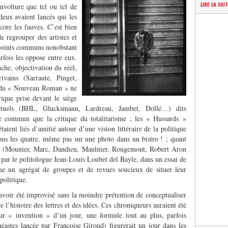
LIRE LA SUI
nvolture que tel ou tel de
eux avaient lancés qui les
core les fauves. C’est bien
 regrouper des artistes et
 points communs nonobstant
arfois les oppose entre eux.
nche, objectivation du réel,
ivains (Sarraute, Pinget,
 du « Nouveau Roman » ne
rique prise devant le siège
ectuels (BHL, Glucksmann, Lardreau, Jambet, Dollé…) dits
 commun que la critique du totalitarisme ; les « Hussards »
aient liés d’amitié autour d’une vision littéraire de la politique
tous les quatre, même pas sur une photo dans un bistro ! ; quant
» (Mounier, Marc, Dandieu, Maulnier, Rougemont, Robert Aron
t par le politologue Jean-Louis Loubet del Bayle, dans un essai de
e un agrégat de groupes et de revues soucieux de situer leur
politique.
’avoir été improvisé sans la moindre prétention de conceptualiser
e l’histoire des lettres et des idées. Ces chroniqueurs auraient été
eur « invention » d’un jour, une formule tout au plus, parfois
éastes lancée par Françoise Giroud) figurerait un jour dans les