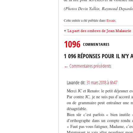
(Photos Devin Yalkin, Raymond Depardo
Cette entrée a été publiée dans
Essais
.
«
La part des ombres de Jean Malaurie
1096
COMMENTAIRES
1 096 RÉPONSES POUR IL N’Y 
← Commentaires précédents
Lavande dit:
31 mars 2018 à 6h47
Merci JC et Renato: le petit déjeuner est
Par contre JC, je ne suis pas d’accord 
ou de grammaire peut entraîner une m
désagréable.
Bien sûr c’est parfois « bien inutile 
d’orthographe dans un compte rendu 
« Faut pas vous fatiguer, Madame, c’est
Maintenant je vais aller peaufiner mo