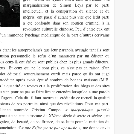
marginalisation de Simon Leys par le parti
intellectuel, et la conspiration du silence et du
mépris, ont passé d’autant plus vite que ledit parti
a été confondu dans son soutien criminel à la
révolution culturelle chinoise. Peu d’entre eux ont
 d’un immonde lynchage médiatique de la part d’autres écrivains
e.
es étant les autoproclamés que leur paranoïa aveugle tant ils sont
usion personnelle le refus d’un manuscrit par un éditeur ou
us ceux-là ont été ou sont publiés chez les plus grands éditeurs,
ieux. Et ceux qui ne le sont plus, ce n’est pas en raison d’un
ot éditorial souterainement ourdi mais parce qu’ils ont jugé
autoéditer après avoir épuisé nombre de bonnes maisons (M.E.
a quantité de revues et à la prolifération des blogs et des sites
 sien pour ne pas se faire lire et entendre lorsqu’on a une parole
l’agora. Cela dit, il faut mettre au crédit de ce recueil la qualité
usieurs de ses portraits, ainsi que des révélations. Pour ma part,
italienne nommée Cristina Campo,
« indépendante jusqu’à
ara à une statue toscane du XVème siècle discrète et sévère ; ce
 grâce, de beauté, de souffrance, de sa lutte pour le maintien du
énonciation d’
« une Eglise morte par apostasie »,
me donne envie
même.