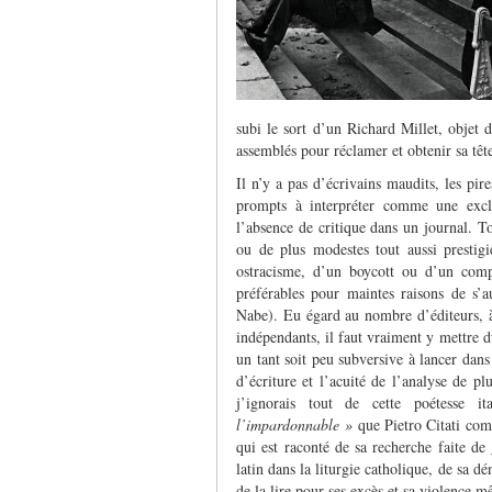
subi le sort d’un Richard Millet, objet
assemblés pour réclamer et obtenir sa têt
Il n’y a pas d’écrivains maudits, les pir
prompts à interpréter comme une excl
l’absence de critique dans un journal. To
ou de plus modestes tout aussi prestig
ostracisme, d’un boycott ou d’un compl
préférables pour maintes raisons de s’
Nabe). Eu égard au nombre d’éditeurs, à l
indépendants, il faut vraiment y mettre du
un tant soit peu subversive à lancer dans 
d’écriture et l’acuité de l’analyse de pl
j’ignorais tout de cette poétesse 
l’impardonnable »
que Pietro Citati comp
qui est raconté de sa recherche faite de
latin dans la liturgie catholique, de sa d
de la lire pour ses excès et sa violence 