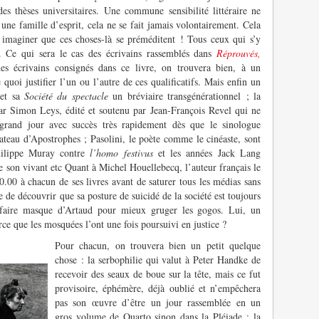
 des thèses universitaires. Une commune sensibilité littéraire ne
er une famille d’esprit, cela ne se fait jamais volontairement. Cela
r imaginer que ces choses-là se préméditent ! Tous ceux qui s’y
. Ce qui sera le cas des écrivains rassemblés dans
Réprouvés,
s écrivains consignés dans ce livre, on trouvera bien, à un
uoi justifier l’un ou l’autre de ces qualificatifs. Mais enfin un
 et sa
Société du spectacle
un bréviaire transgénérationnel ; la
par Simon Leys, édité et soutenu par Jean-François Revel qui ne
grand jour avec succès très rapidement dès que le sinologue
lateau d’Apostrophes ; Pasolini, le poète comme le cinéaste, sont
Philippe Muray contre
l’homo festivus
et les années Jack Lang
de son vivant etc Quant à Michel Houellebecq, l’auteur français le
0.00 à chacun de ses livres avant de saturer tous les médias sans
re de découvrir que sa posture de suicidé de la société est toujours
e faire masque d’Artaud pour mieux gruger les gogos. Lui, un
ce que les mosquées l’ont une fois poursuivi en justice ?
Pour chacun, on trouvera bien un petit quelque
chose : la serbophilie qui valut à Peter Handke de
recevoir des seaux de boue sur la tête, mais ce fut
provisoire, éphémère, déjà oublié et n’empêchera
pas son œuvre d’être un jour rassemblée en un
gros volume de Quarto sinon dans la Pléiade ; la