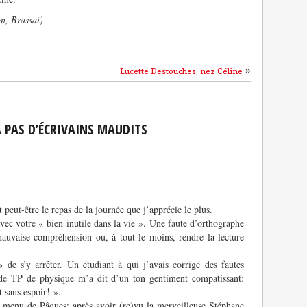
n, Brassaï)
»
Lucette Destouches, nez Céline
A PAS D’ÉCRIVAINS MAUDITS
 peut-être le repas de la journée que j’apprécie le plus.
avec votre « bien inutile dans la vie ». Une faute d’orthographe
auvaise compréhension ou, à tout le moins, rendre la lecture
» de s’y arrêter. Un étudiant à qui j’avais corrigé des fautes
de TP de physique m’a dit d’un ton gentiment compatissant:
 sans espoir! ».
n menu de Pâques: après avoir (re)vu la merveilleuse Stéphane