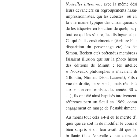
Nouvelles littéraires
, avec la même dési
leurs devanciers en regroupements hasard
impressionnistes, qui les cubistes ou en
là une manie typique des chroniqueurs de
de les étiqueter en fonction de quelques
tout ce qui les sépare, les distingue et p
Ce qui était censé cimenter (écriture bla
disparition du personnage etc) les écr
Simon, Beckett etc) prétendus membres
faisaient illusion que sur la photo histo
des éditions de Minuit ; les intell
« Nouveaux philosophes » n’avaient de
(Blondin, Nimier, Déon, Laurent), s’ils ét
vue de droite, ne se sont jamais réunis 
aux « non-conformistes des années 30 
…), ils ont été ainsi baptisés tardivemen
référence paru au Seuil en 1969, comm
engagement en marge de l’establishment 
Au moins tout cela a-t-il eu le mérite d
quoi que ce soit ni de modifier le cours d
bien surpris si on leur avait dit que l
brillante (la « Nouvelle vague » des cin