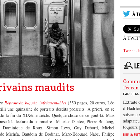
À T
À TWIT
Tweets de
Comment
écrivains maudits
l’écran
PAR JEAN
Extraite 
 ce
Réprouvés, bannis, infréquentables
(350 pages, 20 euros, Léo
d’Hadrien
lli une quinzaine de portraits desdits proscrits. A priori, on se
suivante 
is de la fin du XIXème siècle. Quelque chose de ce goût-là. Mais
adaptateu
mpose à la lecture du sommaire : Maurice Dantec, Pierre Boutang,
toujours
ni, Dominique de Roux, Simon Leys, Guy Debord, Michel
de Michéa, Baudoin de Bodinat, Marc-Edouard Nabe, Philipe
LIRE LA SUI