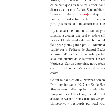
Muray, Peter Handke. Ce n’est plus un ra
on ne peut que s’en féliciter. Car on dou
disparus, c’est plus facile). Sans oublier 
la
Revue littéraire
.
Le projet
tel qu’il
famille d’esprit autour de lui, de sa re
parti, pas même un mouvement mais une 
Il y a de cela aux éditions de Minuit grâ
Lindon, à creuser une seul et même sil
modes et les demandes du marché ; nombre
font pour y être publié par « l’éditeur d
publié par « l’éditeur de Samuel Beck
« famille d’esprit » est conforté par la
aussi aux auteurs de se retrouver. On r
Verticales. Sur un autre plan, notre récent
ceci de particulier qu’elles n’ont jamais
écoles.
Ce fut le cas tant du « Nouveau roman
Dort popularisée en 1957 par Emile Henr
Monde
avant d’être reprise par Alain Rob
prospérer aux Etats-Unis, que des « 
article de Bernard Frank dans les
Temps
philosophes » regroupés par Paul Guil