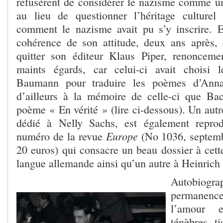
refusèrent de considérer le nazisme comme u
au lieu de questionner l’héritage culturel
comment le nazisme avait pu s’y inscrire. E
cohérence de son attitude, deux ans après, e
quitter son éditeur Klaus Piper, renonceme
maints égards, car celui-ci avait choisi
Baumann pour traduire les poèmes d’Ann
d’ailleurs à la mémoire de celle-ci que B
poème « En vérité » (lire ci-dessous). Un aut
dédié à Nelly Sachs, est également reprod
Europe
numéro de la revue
(No 1036, septem
20 euros) qui consacre un beau dossier à cett
langue allemande ainsi qu’un autre à Heinrich
Autobiogra
permanence
l’amour e
ténèbres, t