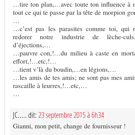
…tire ton plan,…avec toute ton influence à n
tout ce qui te passe par la tête de morpion g
…
…c’est pas les parasites comme toi, qui
redorer notre industrie de lèche-cul
d’éjections,…
…pauvre con,!…du milieu à caste en mort
effort,!…etc,!…
…tient v’là du boudin,…en légions,…
…les amis de tes amis; ne sont pas mes am
rascaille à leurres,!…etc,…
…
JC..... dit:
23 septembre 2015 à 6h34
Gianni, mon petit, change de fournisseur !