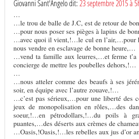
Giovanni Sant'Angelo dit:
23 septembre 2015 à 5
…
…le trou de balle de J.C, est de retour de b
…pour nous poser ses pièges à lapins de bo
…avec quoi il vient,!…le cul en l’air,…pour 
nous vendre en esclavage de bonne heure,…
…vend ta famille aux leurres,…et ferme t’a 
concierge de mettre les poubelles dehors,!…
…
…nous atteler comme des beaufs à ses jéré
soir, en équipe avec l’autre zouave,!…
…c’est pas sérieux,…pour une liberté des co
jeux de monopolisation en rôles,…des dan
soeur,!…en pétrodollars,!…du poils à gr
puantes,…des déserts aux crèmes de chame
…Oasis,!Oasis,!…les rebelles aux jus d’or 