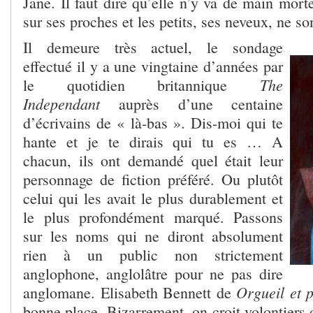
Jane. Il faut dire qu’elle n’y va de main mor
sur ses proches et les petits, ses neveux, ne so
Il demeure très actuel, le sondage
effectué il y a une vingtaine d’années par
The
le quotidien britannique
Independant
auprès d’une centaine
d’écrivains de « là-bas ». Dis-moi qui te
hante et je te dirais qui tu es … A
chacun, ils ont demandé quel était leur
personnage de fiction préféré. Ou plutôt
celui qui les avait le plus durablement et
le plus profondément marqué. Passons
sur les noms qui ne diront absolument
rien à un public non strictement
anglophone, anglolâtre pour ne pas dire
Orgueil et 
anglomane. Elisabeth Bennett de
bonne place. Bizarrement, on croit volontiers 