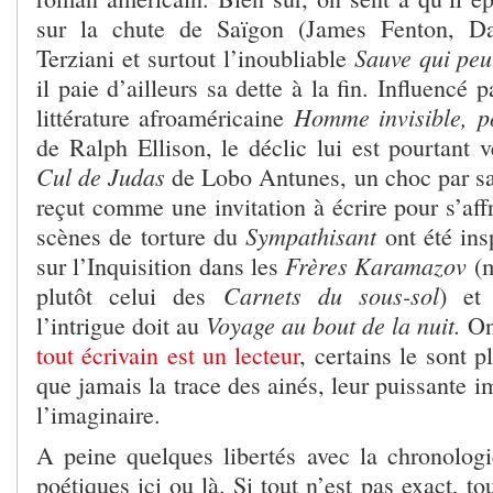
sur la chute de Saïgon (James Fenton, Da
Sauve qui peu
Terziani et surtout l’inoubliable
il paie d’ailleurs sa dette à la fin. Influencé 
Homme invisible, p
littérature afroaméricaine
de Ralph Ellison, le déclic lui est pourtant 
Cul de Judas
de Lobo Antunes, un choc par sa
reçut comme une invitation à écrire pour s’affr
Sympathisant
scènes de torture du
ont été ins
Frères Karamazov
sur l’Inquisition dans les
(m
Carnets du sous-sol
plutôt celui des
) et
Voyage au bout de la nuit.
l’intrigue doit au
On
tout écrivain est un lecteur
, certains le sont p
que jamais la trace des ainés, leur puissante i
l’imaginaire.
A peine quelques libertés avec la chronologi
poétiques ici ou là. Si tout n’est pas exact, to