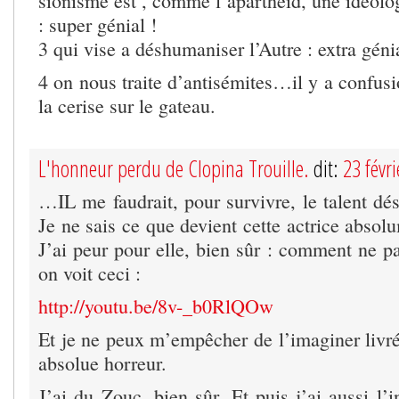
sionisme est , comme l’apartheid, une idéolo
: super génial !
3 qui vise a déshumaniser l’Autre : extra géni
4 on nous traite d’antisémites…il y a confusio
la cerise sur le gateau.
L'honneur perdu de Clopina Trouille.
dit:
23 févr
…IL me faudrait, pour survivre, le talent dé
Je ne sais ce que devient cette actrice abso
J’ai peur pour elle, bien sûr : comment ne p
on voit ceci :
http://youtu.be/8v-_b0RlQOw
Et je ne peux m’empêcher de l’imaginer livré
absolue horreur.
J’ai du Zouc, bien sûr. Et puis j’ai aussi l’i