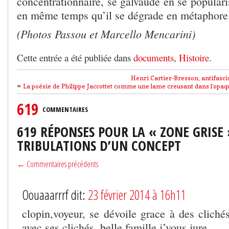
concentrationnaire, se galvaude en se popularis
en même temps qu’il se dégrade en métaphore
(Photos Passou et Marcello Mencarini)
Cette entrée a été publiée dans
documents
,
Histoire
.
Henri Cartier-Bresson, antifascis
«
La poésie de Philippe Jaccottet comme une lame creusant dans l’opaq
619
COMMENTAIRES
619 RÉPONSES POUR LA « ZONE GRISE 
TRIBULATIONS D’UN CONCEPT
← Commentaires précédents
Oouaaarrrf dit:
23 février 2014 à 16h11
clopin,voyeur, se dévoile grace à des clichés
avec ses clichés. belle famille j’vous jure..