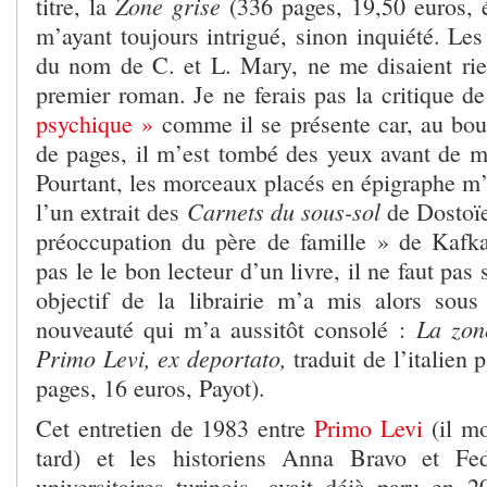
Zone grise
titre, la
(336 pages, 19,50 euros, é
m’ayant toujours intrigué, sinon inquiété. Le
du nom de C. et L. Mary, ne me disaient rie
premier roman. Je ne ferais pas la critique d
psychique »
comme il se présente car, au bou
de pages, il m’est tombé des yeux avant de 
Pourtant, les morceaux placés en épigraphe m’i
Carnets du sous-sol
l’un extrait des
de Dostoïe
préoccupation du père de famille » de Kafk
pas le le bon lecteur d’un livre, il ne faut pas
objectif de la librairie m’a mis alors sou
La zone
nouveauté qui m’a aussitôt consolé :
Primo Levi, ex deportato,
traduit de l’italien 
pages, 16 euros, Payot).
Cet entretien de 1983 entre
Primo Levi
(il m
tard) et les historiens Anna Bravo et Fe
universitaires turinois, avait déjà paru en 