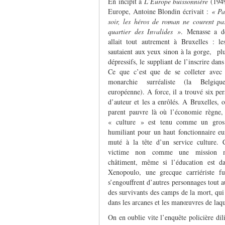
En incipit à
L’Europe buissonnière
(1949
Europe, Antoine Blondin écrivait :
« Pa
soir, les héros de roman ne courent pa
quartier des Invalides »
. Menasse a d
allait tout autrement à Bruxelles : le
sautaient aux yeux sinon à la gorge, pl
dépressifs, le suppliant de l’inscrire da
Ce que c’est que de se colleter avec 
monarchie surréaliste (la Belgiq
européenne). A force, il a trouvé six pe
d’auteur et les a enrôlés. A Bruxelles, o
parent pauvre là où l’économie règne
« culture » est tenu comme un gros
humiliant pour un haut fonctionnaire eu
muté à la tête d’un service culture. 
victime non comme une mission
châtiment, même si l’éducation est da
Xenopoulo, une grecque carriériste fu
s’engouffrent d’autres personnages tout au
des survivants des camps de la mort, qui 
dans les arcanes et les manœuvres de laque
On en oublie vite l’enquête policière di