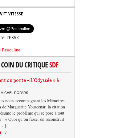
WIT’ VITESSE
’ VITESSE
 Passouline
 on porte « L’Odyssée » à
-MICHEL ROPARS
des notes accompagnant les Mémoires
 de Marguerite Yourcenar, la citation
résume le problème qui se pose à tout
r : « Quoi qu’on fasse, on reconstruit
 […]
TE
.../ ...