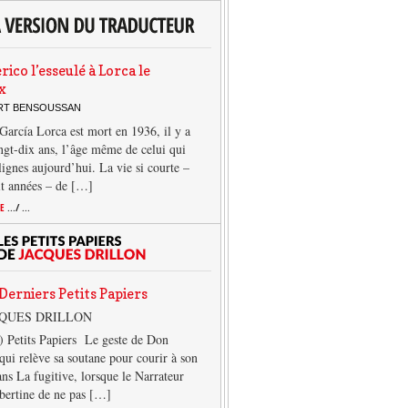
rico l’esseulé à Lorca le
x
ERT BENSOUSSAN
García Lorca est mort en 1936, il y a
ngt-dix ans, l’âge même de celui qui
 lignes aujourd’hui. La vie si courte –
it années – de […]
TE
.../ ...
Derniers Petits Papiers
CQUES DRILLON
) Petits Papiers Le geste de Don
qui relève sa soutane pour courir à son
ans La fugitive, lorsque le Narrateur
lbertine de ne pas […]