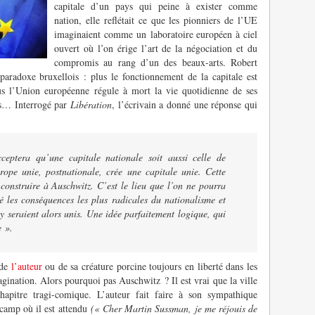
capitale d’un pays qui peine à exister comme
nation, elle reflétait ce que les pionniers de l’UE
imaginaient comme un laboratoire européen à ciel
ouvert où l’on érige l’art de la négociation et du
compromis au rang d’un des beaux-arts. Robert
aradoxe bruxellois : plus le fonctionnement de la capitale est
lus l’Union européenne régule à mort la vie quotidienne de ses
les… Interrogé par
Libération
, l’écrivain a donné une réponse qui
eptera qu’une capitale nationale soit aussi celle de
rope unie, postnationale, crée une capitale unie. Cette
 construire à Auschwitz. C’est le lieu que l’on ne pourra
é les conséquences les plus radicales du nationalisme et
r y seraient alors unis. Une idée parfaitement logique, qui
e ».
 de
l’auteur
ou de sa créature porcine toujours en liberté dans les
gination. Alors pourquoi pas Auschwitz ? Il est vrai que la ville
apitre tragi-comique. L’auteur fait faire à son sympathique
 camp où il est attendu
(« Cher Martin Sussman, je me réjouis de