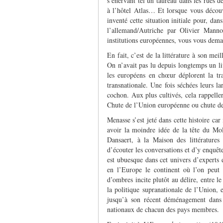
s’énervant tel un taureau dans les rues
à l’hôtel Atlas… Et lorsque vous décou
inventé cette situation initiale pour, d
l’allemand/Autriche par Olivier Manno
institutions européennes, vous vous dema
En fait, c’est de la littérature à son me
On n’avait pas lu depuis longtemps un li
les européens en chœur déplorent la t
transnationale. Une fois séchées leurs lar
cochon. Aux plus cultivés, cela rappelle
Chute de l’Union européenne ou chute de
Menasse s’est jeté dans cette histoire ca
avoir la moindre idée de la tête du Molo
Dansaert, à la Maison des littératures
d’écouter les conversations et d’y enquête
est ubuesque dans cet univers d’experts e
en l’Europe le continent où l’on peut 
d’ombres incite plutôt au délire, entre 
la politique supranationale de l’Union, 
jusqu’à son récent déménagement dans u
nationaux de chacun des pays membres.