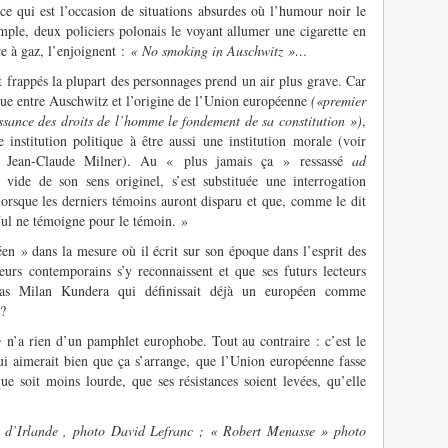
ce qui est l’occasion de situations absurdes où l’humour noir le
mple, deux policiers polonais le voyant allumer une cigarette en
e à gaz, l’enjoignent :
« No smoking in Auschwitz »…
t frappés la plupart des personnages prend un air plus grave. Car
ique entre Auschwitz et l’origine de l’Union européenne
(«
premier
issance des droits de l’homme le fondement de sa constitution »
)
,
e institution politique à être aussi une institution morale (voir
ec Jean-Claude Milner). Au « plus jamais ça » ressassé
ad
vide de son sens originel, s’est substituée une interrogation
 lorsque les derniers témoins auront disparu et que, comme le dit
ul ne témoigne pour le témoin. »
en » dans la mesure où il écrit sur son époque dans l’esprit des
urs contemporains s’y reconnaissent et que ses futurs lecteurs
 pas Milan Kundera qui définissait déjà un européen comme
 ?
le
n’a rien d’un pamphlet europhobe. Tout au contraire : c’est le
i aimerait bien que ça s’arrange, que l’Union européenne fasse
ue soit moins lourde, que ses résistances soient levées, qu’elle
 d’Irlande , photo David Lefranc ; « Robert Menasse » photo