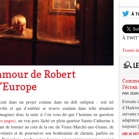
À T
À TWIT
Tweets de
’amour de Robert
Comment
l’Europe
l’écran
PAR JEAN
Extraite 
cent dans un projet comme dans un défi oulipien : soit tel
d’Hadrien
ville et qui d’emblée se trouve soudain dans telle situation
suivante 
 Imaginez donc la suite si l’on vous dit que l’homme en question
adaptateu
res pages)
, un vrai porc lâché en plein quartier Sainte-Catherine à
toujours
avant de tourner au coin de la rue du Vieux-Marché-aux-Grains, de
voitures et de poursuivre son bonhomme de chemin, parfois en
LIRE LA SUI