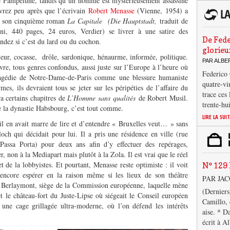
 de Pampelune, tandis qu’un homme est mystérieusement assassiné
vrez peu après que l’écrivain
Robert Menasse
(Vienne, 1954) a
ans son cinquième roman
La Capitale (Die Hauptstadt,
traduit de
ni, 440 pages, 24 euros, Verdier) se livrer à une satire des
De Fede
ndez si c’est du lard ou du cochon.
glorieu
illeur, cocasse, drôle, sardonique, hénaurme, informée, politique.
PAR ALB
vre, tous genres confondus, aussi juste sur l’Europe à l’heure où
Federico 
ragédie de Notre-Dame-de-Paris comme une blessure humaniste
quatre-vi
mes, ils devraient tous se jeter sur les péripéties de l’affaire du
trace ces
ra certains chapitres de
L’Homme sans qualités
de Robert Musil.
trente-hu
 la dynastie Habsbourg, c’est tout comme.
LIRE LA SUI
r il en avait marre de lire et d’entendre « Bruxelles veut… » sans
ch qui décidait pour lui. Il a pris une résidence en ville (rue
 Passa Porta) pour deux ans afin d’y effectuer des repérages,
r, non à la Mediapart mais plutôt à la Zola. Il est vrai que le réel
t de la lobbyistes. Et pourtant, Menasse reste optimiste : il voit
N° 129 
encore espérer en la raison même si les lieux de son théâtre
PAR JA
le Berlaymont, siège de la Commission européenne, laquelle mène
(Derniers
et le château-fort du Juste-Lipse où siégeait le Conseil européen
Camillo, 
ne cage grillagée ultra-moderne, où l’on défend les intérêts
aise. * D
écrit à A