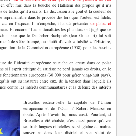
en effet mis dans la bouche de Hallstein des propos qu’il n’a
 de textes qu’il a écrits. La discussion a le goût et la couleur de
e répréhensible dans le procédé dès lors que l’auteur est fidèle,
 cas en l’espèce. Il n’empêche, il a dû présenter
de plates et
meur. Et encore ! Les nationalistes les plus durs ont jugé que ce
ession pour que le Deutscher Buchpreis (leur Goncourt) lui soit
roché de s’être trompé, ou plutôt d’avoir « falsifié » l’Histoire,
auguration de la Commission européenne (1958) pour les besoins
ature de l’identité européenne se niche en creux dans ce polar
si l’esprit critique du satiriste ne perd jamais ses droits, on le
es fonctionnaires européens (30 000 pour gérer vingt-huit pays),
qu’ils ont su instaurer entre eux, de la tension dans laquelle ils
nce contre les intérêts communautaires et la défense des intérêts
Bruxelles restera-t-elle la capitale de l’Union
européenne et de l’Otan ? Robert Menasse en
doute. Après l’avoir lu, nous aussi. Pourtant, si
Bruxelles a été choisie, c’est aussi parce qu’avec
ses trois langues officielles, sa vingtaine de maires
souverains dans leur district et son statut de