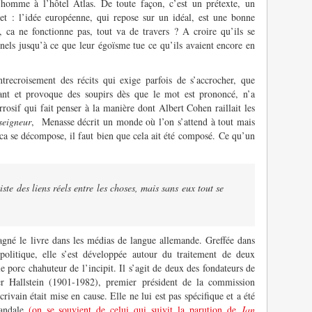
’homme à l’hôtel Atlas. De toute façon, c’est un prétexte, un
jet : l’idée européenne, qui repose sur un idéal, est une bonne
 ca ne fonctionne pas, tout va de travers ? A croire qu’ils se
nnels jusqu’à ce que leur égoïsme tue ce qu’ils avaient encore en
trecroisement des récits qui exige parfois de s’accrocher, que
sant et provoque des soupirs dès que le mot est prononcé, n’a
osif qui fait penser à la manière dont Albert Cohen raillait les
seigneur
, Menasse décrit un monde où l’on s’attend à tout mais
 ca se décompose, il faut bien que cela ait été composé. Ce qu’un
iste des liens réels entre les choses, mais sans eux tout se
né le livre dans les médias de langue allemande. Greffée dans
politique, elle s’est développée autour du traitement de deux
 porc chahuteur de l’incipit. Il s’agit de deux des fondateurs de
r Hallstein (1901-1982), premier président de la commission
ivain était mise en cause. Elle ne lui est pas spécifique et a été
candale
(on se souvient de celui qui suivit la parution de
Jan