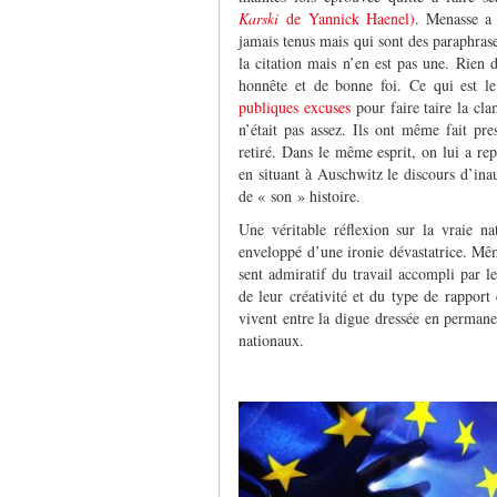
Karski
de Yannick Haenel)
. Menasse a 
jamais tenus mais qui sont des paraphrases
la citation mais n’en est pas une. Rien d
honnête et de bonne foi. Ce qui est le
publiques excuses
pour faire taire la cla
n’était pas assez. Ils ont même fait pr
retiré. Dans le même esprit, on lui a rep
en situant à Auschwitz le discours d’in
de « son » histoire.
Une véritable réflexion sur la vraie n
enveloppé d’une ironie dévastatrice. Même 
sent admiratif du travail accompli par l
de leur créativité et du type de rapport 
vivent entre la digue dressée en permane
nationaux.