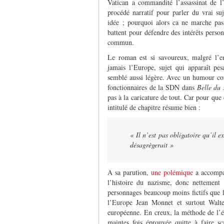
Vatican a commandité l’assassinat de l
procédé narratif pour parler du vrai su
idée ; pourquoi alors ca ne marche pas,
battent pour défendre des intérêts perso
commun.
Le roman est si savoureux, malgré l’en
jamais l’Europe, sujet qui apparaît pe
semblé aussi légère. Avec un humour corr
fonctionnaires de la SDN dans
Belle du 
pas à la caricature de tout. Car pour que
intitulé de chapitre résume bien :
« Il n’est pas obligatoire qu’il ex
désagrègerait »
A sa parution,
une polémique
a accompag
l’histoire du nazisme, donc nettement 
personnages beaucoup moins fictifs que le
l’Europe Jean Monnet et surtout Walte
européenne. En creux, la méthode de l’écr
maintes fois éprouvée quitte à faire s