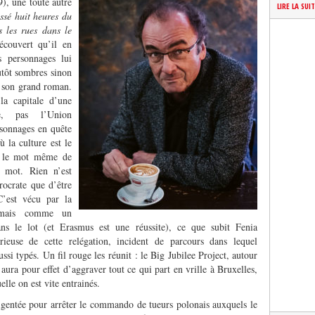
), une toute autre
LIRE LA SUI
ssé huit heures du
s les rues dans le
écouvert qu’il en
s personnages lui
utôt sombres sinon
ns son grand roman.
la capitale d’une
ue, pas l’Union
rsonnages en quête
ù la culture est le
, le mot même de
 mot. Rien n’est
rocrate que d’être
C’est vécu par la
 mais comme un
ns le lot (et Erasmus est une réussite), ce que subit Fenia
rieuse de cette relégation, incident de parcours dans lequel
ssi typés. Un fil rouge les réunit : le Big Jubilee Project, autour
aura pour effet d’aggraver tout ce qui part en vrille à Bruxelles,
lle on est vite entrainés.
ligentée pour arrêter le commando de tueurs polonais auxquels le