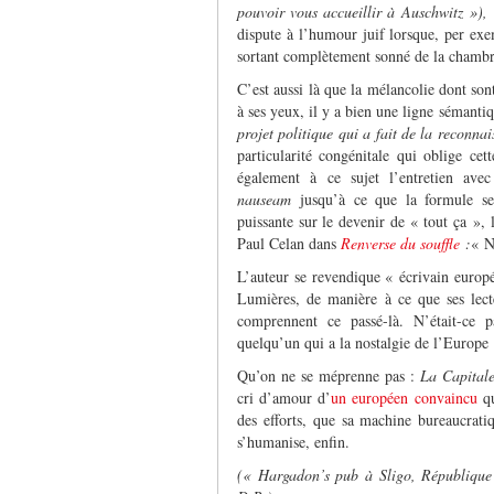
pouvoir vous accueillir à Auschwitz »),
dispute à l’humour juif lorsque, per exe
sortant complètement sonné de la chambr
C’est aussi là que la mélancolie dont son
à ses yeux, il y a bien une ligne sémant
projet politique qui a fait de la reconna
particularité congénitale qui oblige cett
également à ce sujet l’entretien av
nauseam
jusqu’à ce que la formule se 
puissante sur le devenir de « tout ça »,
Paul Celan dans
Renverse du souffle
:
« N
L’auteur se revendique « écrivain europé
Lumières, de manière à ce que ses lecte
comprennent ce passé-là. N’était-ce
quelqu’un qui a la nostalgie de l’Europe
Qu’on ne se méprenne pas :
La Capita
cri d’amour d’
un européen convaincu
qu
des efforts, que sa machine bureaucratiq
s’humanise, enfin.
(« Hargadon’s pub à Sligo, République