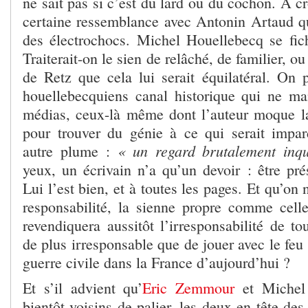
ne sait pas si c’est du lard ou du cochon. A cr
certaine ressemblance avec Antonin Artaud qui
des électrochocs. Michel Houellebecq se fic
Traiterait-on le sien de relâché, de familier, o
de Retz que cela lui serait équilatéral. On 
houellebecquiens canal historique qui ne m
médias, ceux-là même dont l’auteur moque la
pour trouver du génie à ce qui serait impa
« un regard brutalement inqu
autre plume :
yeux, un écrivain n’a qu’un devoir : être pré
Lui l’est bien, et à toutes les pages. Et qu’on 
responsabilité, la sienne propre comme celle 
revendiquera aussitôt l’irresponsabilité de tou
de plus irresponsable que de jouer avec le feu 
guerre civile dans la France d’aujourd’hui ?
Et s’il advient qu’
Eric Zemmour
et Michel
bientôt voisins de palier, les deux en tête des