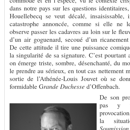
commode et en l’espèce, vu le contexte cri
dans notre pays sur les questions identitaires
Houellebecq se veut décalé, insaisissable, 
catastrophe annoncée, comme si elle ne le
observe passer les cadavres au loin sur le fleuv
d’un air goguenard, secoué d’un ricanemen
De cette attitude il tire une puissance comique 
la singularité de sa signature. C’est pourtant 
on émerge triste, sombre, désenchanté, du moi
le prendre au sérieux, en tout cas nettement 
sortie de l’Athénée-Louis Jouvet où se don
rande Duchesse
formidable G
d’Offenbach.
De son pro
pas y v
provocatio
la situa
Soumission