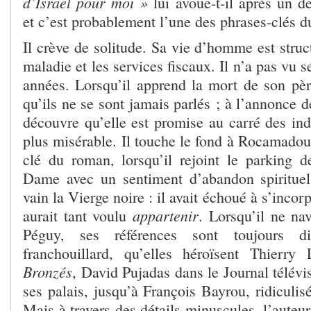
d’Israël pour moi »
lui avoue-t-il après un de
et c’est probablement l’une des phrases-clés 
Il crève de solitude. Sa vie d’homme est struc
maladie et les services fiscaux. Il n’a pas vu 
années. Lorsqu’il apprend la mort de son pèr
qu’ils ne se sont jamais parlés ; à l’annonce d
découvre qu’elle est promise au carré des ind
plus misérable. Il touche le fond à Rocamadour
clé du roman, lorsqu’il rejoint le parking d
Dame avec un sentiment d’abandon spirituel
vain la Vierge noire : il avait échoué à s’incorp
appartenir
aurait tant voulu
. Lorsqu’il ne na
Péguy, ses références sont toujours d
franchouillard, qu’elles héroïsent Thierr
Bronzés
, David Pujadas dans le Journal télév
ses palais, jusqu’à François Bayrou, ridiculis
Mais à travers des détails minuscules, l’auteur