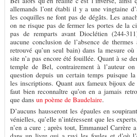
Bel alors qu’en réalité c’est l’inverse, ainsi
allemands l’ont établi il y a une vingtaine d
les coquilles ne font pas de dégâts. Les anac
on ne risque pas de fermer les portes de la cit
pas de remparts avant Dioclétien (244-311
aucune conclusion de l’absence de thermes 
retrouvé qu’un seul bain) dans la mesure où 
site n’a pas encore été fouillée. Quant à se d
temple de Bel, contrairement à l’auteur on
question depuis un certain temps puisque la
les inscriptions. Quant aux fameux bijoux de 
faut bien reconnaître qu’on en a jamais retro
que dans
un poème de Baudelaire
.
D’aucuns hausseront les épaules en soupirant
vénielles, qu’elle n’intéressent que les expert
n’en a cure ; après tout, Emmanuel Carrère a 
dans un livre qui a ravi les foules et d’où l