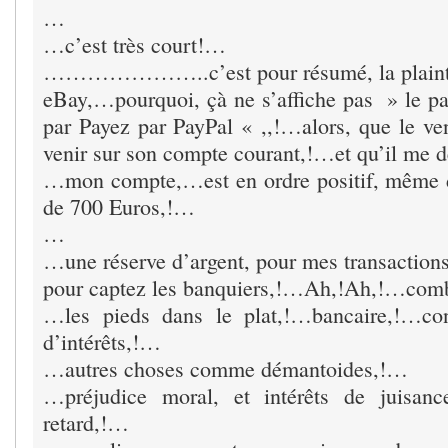
…
…c’est très court!…
…………………..c’est pour résumé, la plainte,
eBay,…pourquoi, çà ne s’affiche pas » le pai
par Payez par PayPal « ,,!…alors, que le ven
venir sur son compte courant,!…et qu’il me
…mon compte,…est en ordre positif, même d
de 700 Euros,!…
…
…une réserve d’argent, pour mes transaction
pour captez les banquiers,!…Ah,!Ah,!…com
…les pieds dans le plat,!…bancaire,!…con
d’intérêts,!…
…autres choses comme démantoides,!…
…préjudice moral, et intérêts de juisanc
retard,!…