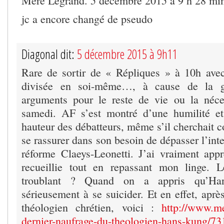
Mère Legrand. 5 décembre 2015 à 9 h 28 mi
jc a encore changé de pseudo
Diagonal dit:
5 décembre 2015 à 9h11
Rare de sortir de « Répliques » à 10h ave
divisée en soi-même…, à cause de la g
arguments pour le reste de vie ou la néces
samedi. AF s’est montré d’une humilité et
hauteur des débatteurs, même s’il cherchait 
se rassurer dans son besoin de dépasser l’inte
réforme Claeys-Leonetti. J’ai vraiment appr
recueillie tout en repassant mon linge.
troublant ? Quand on a appris qu’Ha
sérieusement à se suicider. Et en effet, après
théologien chrétien, voici :
http://www.me
dernier-naufrage-du-theologien-hans-kung/73