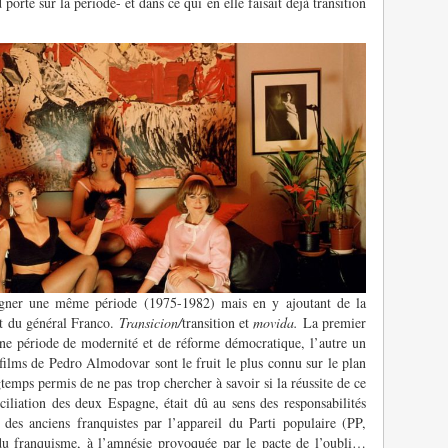
porté sur la période- et dans ce qui en elle faisait déjà transition
igner une même période (1975-1982) mais en y ajoutant de la
t du général Franco.
Transicion/
transition et
movida.
La premier
une période de modernité et de réforme démocratique, l’autre un
films de Pedro Almodovar sont le fruit le plus connu sur le plan
temps permis de ne pas trop chercher à savoir si la réussite de ce
iliation des deux Espagne, était dû au sens des responsabilités
n des anciens franquistes par l’appareil du Parti populaire (PP,
du franquisme, à l’amnésie provoquée par le pacte de l’oubli…