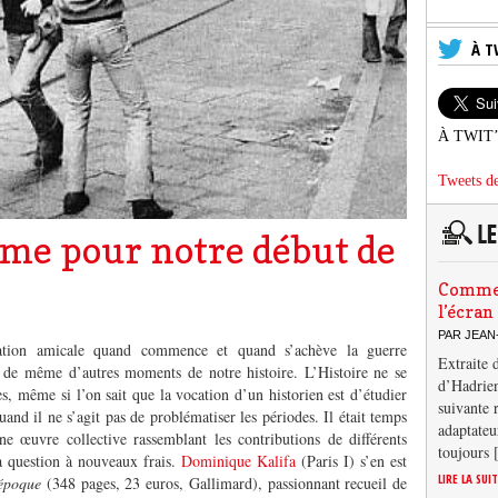
À T
À TWIT
Tweets de
me pour notre début de
Comment
l’écran
PAR JEAN
tion amicale quand commence et quand s’achève la guerre
Extraite 
a de même d’autres moments de notre histoire. L’Histoire ne se
d’Hadrien
s, même si l’on sait que la vocation d’un historien est d’étudier
suivante 
and il ne s’agit pas de problématiser les périodes. Il était temps
adaptateu
e œuvre collective rassemblant les contributions de différents
toujours
la question à nouveaux frais.
Dominique Kalifa
(Paris I) s’en est
LIRE LA SUI
époque
(348 pages, 23 euros, Gallimard), passionnant recueil de