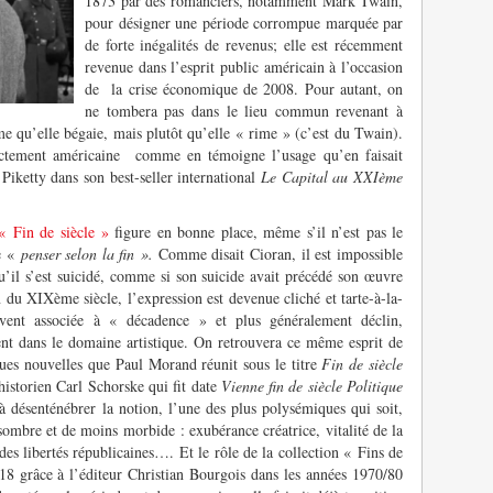
1873 par des romanciers, notamment Mark Twain,
pour désigner une période corrompue marquée par
de forte inégalités de revenus; elle est récemment
revenue dans l’esprit public américain à l’occasion
de la crise économique de 2008. Pour autant, on
ne tombera pas dans le lieu commun revenant à
me qu’elle bégaie, mais plutôt qu’elle « rime » (c’est du Twain).
ictement américaine comme en témoigne l’usage qu’en faisait
ketty dans son best-seller international
Le Capital au XXIème
« Fin de siècle »
figure en bonne place, même s’il n’est pas le
e «
penser selon la fin ».
Comme disait Cioran, il est impossible
qu’il s’est suicidé, comme si son suicide avait précédé son œuvre
du XIXème siècle, l’expression est devenue cliché et tarte-à-la-
uvent associée à « décadence » et plus généralement déclin,
t dans le domaine artistique. On retrouvera ce même esprit de
ques nouvelles que Paul Morand réunit sous le titre
Fin de siècle
historien Carl Schorske qui fit date
Vienne fin de siècle Politique
 désenténébrer la notion, l’une des plus polysémiques qui soit,
sombre et de moins morbide : exubérance créatrice, vitalité de la
des libertés républicaines…. Et le rôle de la collection « Fins de
18 grâce à l’éditeur Christian Bourgois dans les années 1970/80