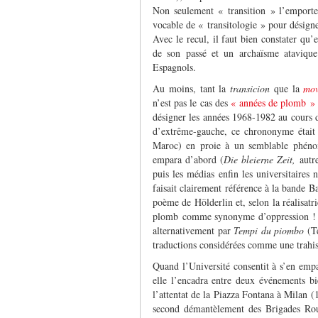
Non seulement « transition » l’emporte
vocable de « transitologie » pour désigne
Avec le recul, il faut bien constater qu’e
de son passé et un archaïsme atavique 
Espagnols.
Au moins, tant la
transicion
que la
mov
n’est pas le cas des
« années de plomb »
désigner les années 1968-1982 au cours de
d’extrême-gauche, ce chrononyme était
Maroc) en proie à un semblable phénom
empara d’abord (
Die bleierne Zeit,
autr
puis les médias enfin les universitaires 
faisait clairement référence à la bande B
poème de Hölderlin et, selon la réalisatri
plomb comme synonyme d’oppression ! A l
alternativement par
Tempi du piombo
(Te
traductions considérées comme une trahi
Quand l’Université consentit à s’en empa
elle l’encadra entre deux événements bi
l’attentat de la Piazza Fontana à Milan (
second démantèlement des Brigades Rou