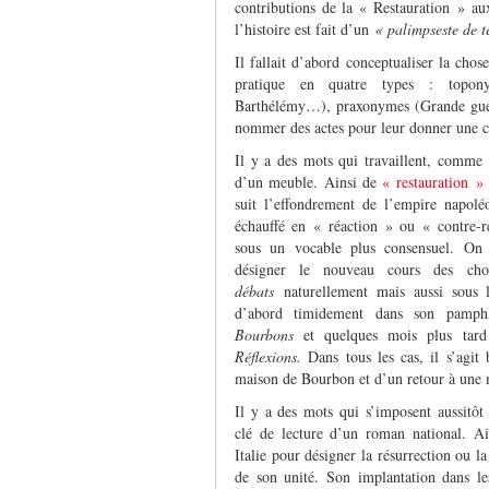
contributions de la « Restauration » aux
l’histoire est fait d’un
« palimpseste de t
Il fallait d’abord conceptualiser la chose.
pratique en quatre types : topony
Barthélémy…), praxonymes (Grande guer
nommer des actes pour leur donner une c
Il y a des mots qui travaillent, comme 
d’un meuble. Ainsi de
« restauration »
suit l’effondrement de l’empire napolé
échauffé en « réaction » ou « contre-r
sous un vocable plus consensuel. On
désigner le nouveau cours des ch
débats
naturellement mais aussi sous
d’abord timidement dans son pamphl
Bourbons
et quelques mois plus tard
Réflexions.
Dans tous les cas, il s’agit 
maison de Bourbon et d’un retour à une m
Il y a des mots qui s’imposent aussitôt
clé de lecture d’un roman national. A
Italie pour désigner la résurrection ou l
de son unité. Son implantation dans le