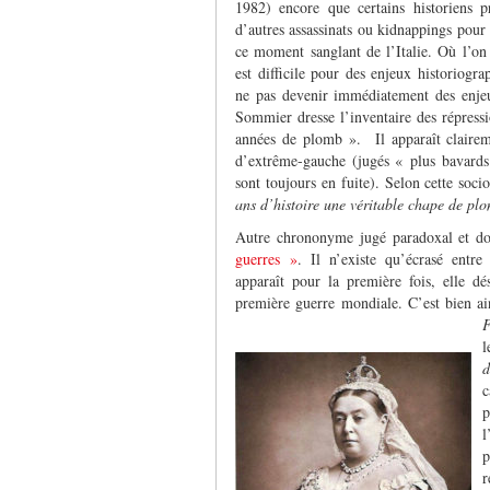
1982) encore que certains historiens pr
d’autres assassinats ou kidnappings pour 
ce moment sanglant de l’Italie. Où l’on 
est difficile pour des enjeux historiogra
ne pas devenir immédiatement des enjeux
Sommier dresse l’inventaire des répress
années de plomb ». Il apparaît clairemen
d’extrême-gauche (jugés « plus bavards
sont toujours en fuite). Selon cette soc
ans d’histoire une véritable chape de pl
Autre chrononyme jugé paradoxal et do
guerres »
. Il n’existe qu’écrasé entr
apparaît pour la première fois, elle 
première guerre mondiale. C’est bien ai
F
l
d
c
p
l
p
r