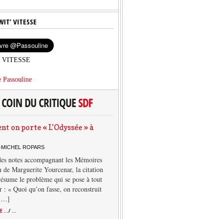
WIT’ VITESSE
’ VITESSE
 Passouline
 on porte « L’Odyssée » à
-MICHEL ROPARS
des notes accompagnant les Mémoires
 de Marguerite Yourcenar, la citation
résume le problème qui se pose à tout
r : « Quoi qu’on fasse, on reconstruit
 […]
TE
.../ ...