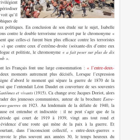
ivilégient
périodiser
voit qu’il
phiques de
 politiques. En conclusion de son étude sur le sujet, Isabelle
ions contre le double terrorisme recouvert par le chromonyme «
t que celles-ci furent bien plus efficace contre les terroristes
 ») que contre ceux d’extrême-droite (soixante-dix d’entre eux
iologue et politiste, le chromonyme
« a fait peser sur plus de dix
omb »
.
nt les Français font une large consommation :
« l’entre-deux-
e deux moments autrement plus décisifs. Lorsque l’expression
désigne d’abord le moment qui sépare la guerre de 1870 de la
nsi que l’entendait Léon Daudet en couverture de ses souvenirs
antômes et vivants
(1915). Ca change avec Jacques Doriot, alors
eader des jeunesses communistes, auteur de la brochure
Entre-
eux-guerres
en 1923. Au lendemain de la défaite de 1940, la
ause est entendue et indiscutée : il ne peut s’agir que de la
ériode qui court de 1919 à 1939, vingt ans tout rond et
’évidence d’une route qui mène de la paix à la guerre. Et
ourtant, dans l’inconscient collectif, « entre-deux-guerres »
envoie le plus souvent aux années 30, le temps heureux du