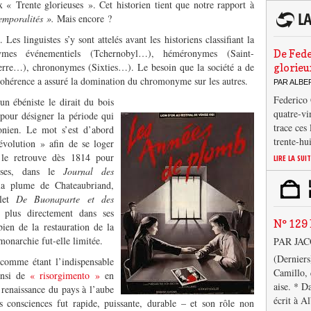
 « Trente glorieuses ». Cet historien tient que notre rapport à
emporalités ».
Mais encore ?
 Les linguistes s’y sont attelés avant les historiens classifiant la
mes événementiels (Tchernobyl…), héméronymes (Saint-
De Fede
re…), chrononymes (Sixties…). Le besoin que la société a de
glorieu
ohérence a assuré la domination du chromonyme sur les autres.
PAR ALB
Federico 
un ébéniste le dirait du bois
quatre-vi
pour désigner la période qui
trace ces
onien. Le mot s’est d’abord
trente-hu
évolution » afin de se loger
 le retrouve dès 1814 pour
LIRE LA SUI
oses, dans le
Journal des
 la plume de Chateaubriand,
et
De Buonaparte et des
 plus directement dans ses
N° 129 
bien de la restauration de la
onarchie fut-elle limitée.
PAR JA
(Derniers
 comme étant l’indispensable
Camillo, 
insi de
« risorgimento »
en
aise. * D
a renaissance du pays à l’aube
écrit à A
s consciences fut rapide, puissante, durable – et son rôle non