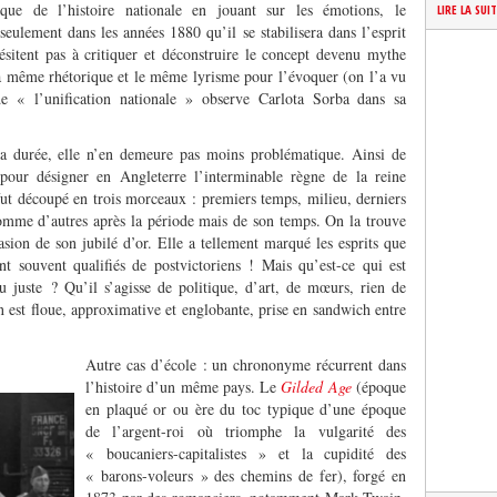
ique de l’histoire nationale en jouant sur les émotions, le
LIRE LA SUI
 seulement dans les années 1880 qu’il se stabilisera dans l’esprit
ésitent pas à critiquer et déconstruire le concept devenu mythe
la même rhétorique et le même lyrisme pour l’évoquer (on l’a vu
e « l’unification nationale » observe Carlota Sorba dans sa
a durée, elle n’en demeure pas moins problématique. Ainsi de
pour désigner en Angleterre l’interminable règne de la reine
fut découpé en trois morceaux : premiers temps, milieu, derniers
omme d’autres après la période mais de son temps. On la trouve
asion de son jubilé d’or. Elle a tellement marqué les esprits que
nt souvent qualifiés de postvictoriens ! Mais qu’est-ce qui est
au juste ? Qu’il s’agisse de politique, d’art, de mœurs, rien de
on est floue, approximative et englobante, prise en sandwich entre
Autre cas d’école : un chrononyme récurrent dans
l’histoire d’un même pays. Le
Gilded Age
(époque
en plaqué or ou ère du toc typique d’une époque
de l’argent-roi où triomphe la vulgarité des
« boucaniers-capitalistes » et la cupidité des
« barons-voleurs » des chemins de fer), forgé en