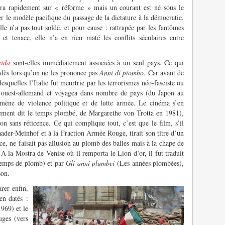
ra rapidement sur « réforme » mais un courant est né sous le
r le modèle pacifique du passage de la dictature à la démocratie.
lle n’a pas tout soldé, et pour cause : rattrapée par les fantômes
et tenace, elle n’a en rien maté les conflits séculaires entre
ida
sont-elles immédiatement associées à un seul pays. Ce qui
dès lors qu’on ne les prononce pas
Anni di piombo.
Car avant de
squelles l’Italie fut meurtrie par les terrorismes néo-fasciste ou
 ouest-allemand et voyagea dans nombre de pays (du Japon au
ène de violence politique et de lutte armée. Le cinéma s’en
ement dit le temps plombé, de Margarethe von Trotta en 1981),
non sans réticence. Ce qui complique tout, c’est que le film, s’il
aader-Meinhof et à la Fraction Armée Rouge, tirait son titre d’un
ce, ne faisait pas allusion au plomb des balles mais à la chape de
a Mostra de Venise où il remporta le Lion d’or, il fut traduit
mps de plomb) et par
Gli anni plumbei
(Les années plombées),
son.
rer enfin,
en datés :
1969) et le
ges (vers