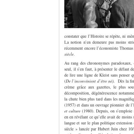
constater que l’Histoire se répète, ni mê
La notion n’en demeure pas moins str
récemment encore l’économiste Thomas Pi
siècle
.
Au rang des chrononymes paradoxaux,
seul, il s’en faut, à présenter le défaut d
de lire une ligne de Kleist sans penser 
(
De l’inconvénient d’être né).
Dès la fin 
crème grâce aux gazettes, le plus so
décomposition, dégénérescence notammen
la chute bien plus tard dans les magnifi
(1957) et dans un ouvrage pionnier de l’
et culture
(1980). Depuis, on s’emploie à
en en révélant ce qu’elle avait de moins 
langue et sur le plan politique extension 
siècle » lancée par Hubert Juin chez 10/