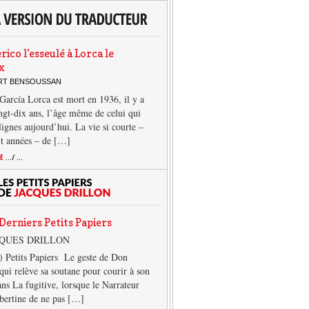
rico l’esseulé à Lorca le
x
ERT BENSOUSSAN
García Lorca est mort en 1936, il y a
ngt-dix ans, l’âge même de celui qui
 lignes aujourd’hui. La vie si courte –
it années – de […]
TE
.../ ...
Derniers Petits Papiers
CQUES DRILLON
) Petits Papiers Le geste de Don
qui relève sa soutane pour courir à son
ans La fugitive, lorsque le Narrateur
lbertine de ne pas […]