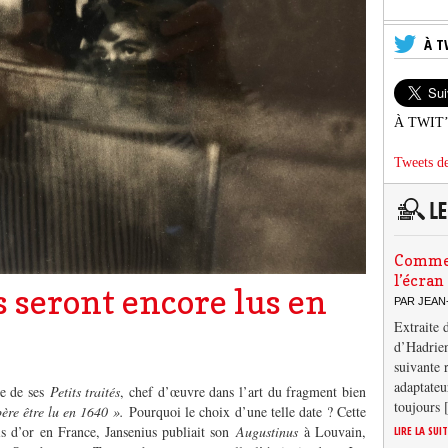
À T
À TWIT
Tweets de
Comment
l’écran
s seront encore lus en
PAR JEAN
Extraite 
d’Hadrien
suivante 
adaptateu
re de ses
Petits traités
, chef d’œuvre dans l’art du fragment bien
toujours
père être lu en 1640 ».
Pourquoi le choix d’une telle date ? Cette
is d’or en France, Jansenius publiait son
Augustinus
à Louvain,
LIRE LA SUI