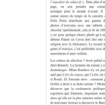
l’imparfait du subjectif ».
Dans plus d’u
page, on sent poindre une certai
nostalgie pour le monde d’avant. Il 
sentait mieux du temps où la caissière 
Félix Potin distribuait aux gamins d
photos d’écrivains avec une tablette 
chocolat (parfaitement, cela se fit de 18
y est pour quelque chose) plutôt qu’à un
albums Panini (et l’aveu doit être une
religion avec la littérature). Le recueil
genre d’exercice, c’est préférable avec d
associations d’amis veillent.
Les critères de sélection ? Avoir publié 
Jules Renard). La tyrannie du roman y es
dramaturges. Milan Kundera n’y est pas a
sauf que
L’Art du roman
, qui l’a été, e
et Roud). Et Sarraute alors : comment 
Grillet a droit à sa fiche-cuisine ? Mi
découvre que la cordonnerie prédisp
regrettera que Simenon, largement trait
alors qu’elle est la plus mineure même si
de nouveaux lecteurs à découvrir le Bar