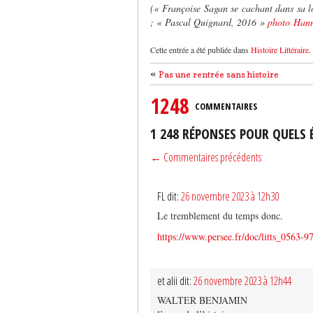
(« Françoise Sagan se cachant dans sa 
; « Pascal Quignard, 2016 »
photo
Hann
Cette entrée a été publiée dans
Histoire Littéraire
.
«
Pas une rentrée sans histoire
1248
COMMENTAIRES
1 248 RÉPONSES POUR QUELS 
← Commentaires précédents
FL dit:
26 novembre 2023 à 12h30
Le tremblement du temps donc.
https://www.persee.fr/doc/litts_056
et alii dit:
26 novembre 2023 à 12h44
WALTER BENJAMIN