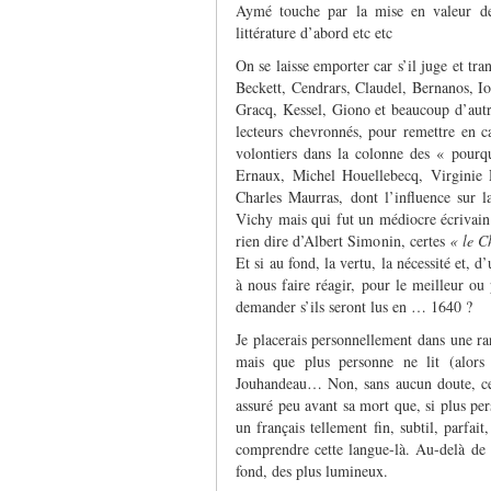
Aymé touche par la mise en valeur de
littérature d’abord etc etc
On se laisse emporter car s’il juge et t
Beckett, Cendrars, Claudel, Bernanos, I
Gracq, Kessel, Giono et beaucoup d’autr
lecteurs chevronnés, pour remettre en ca
volontiers dans la colonne des « pourq
Ernaux, Michel Houellebecq, Virginie D
Charles Maurras, dont l’influence sur l
Vichy mais qui fut un médiocre écrivain 
rien dire d’Albert Simonin, certes
« le C
Et si au fond, la vertu, la nécessité et, 
à nous faire réagir, pour le meilleur ou
demander s’ils seront lus en … 1640 ?
Je placerais personnellement dans une ra
mais que plus personne ne lit (alors
Jouhandeau… Non, sans aucun doute, ceu
assuré peu avant sa mort que, si plus per
un français tellement fin, subtil, parfai
comprendre cette langue-là. Au-delà de l
fond, des plus lumineux.