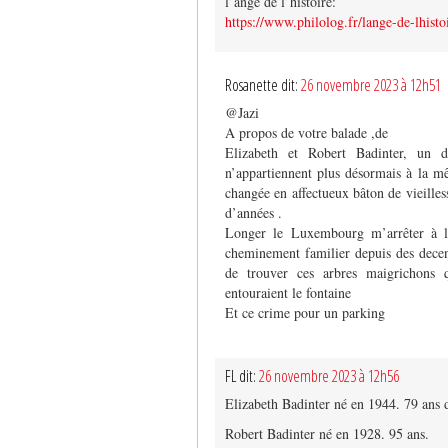
l’ange de l’histoire:
https://www.philolog.fr/lange-de-lhisto
Rosanette dit:
26 novembre 2023 à 12h51
@Jazi
A propos de votre balade ,de
Elizabeth et Robert Badinter, un 
n’appartiennent plus désormais à la mê
changée en affectueux bâton de vieilless
d’années .
Longer le Luxembourg m’arrêter à la
cheminement familier depuis des decenn
de trouver ces arbres maigrichons 
entouraient le fontaine
Et ce crime pour un parking
FL dit:
26 novembre 2023 à 12h56
Elizabeth Badinter né en 1944. 79 ans 
Robert Badinter né en 1928. 95 ans.