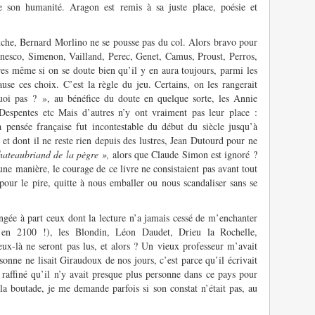
 son humanité. Aragon est remis à sa juste place, poésie et
ranche, Bernard Morlino ne se pousse pas du col. Alors bravo pour
onesco, Simenon, Vailland, Perec, Genet, Camus, Proust, Perros,
es même si on se doute bien qu’il y en aura toujours, parmi les
use ces choix. C’est la règle du jeu. Certains, on les rangerait
uoi pas ? », au bénéfice du doute en quelque sorte, les Annie
espentes etc Mais d’autres n’y ont vraiment pas leur place :
a pensée française fut incontestable du début du siècle jusqu’à
et dont il ne reste rien depuis des lustres, Jean Dutourd pour ne
hateaubriand de la pègre »,
alors que Claude Simon est ignoré ?
d’une manière, le courage de ce livre ne consistaient pas avant tout
 pour le pire, quitte à nous emballer ou nous scandaliser sans se
ngée à part ceux dont la lecture n’a jamais cessé de m’enchanter
 en 2100 !), les Blondin, Léon Daudet, Drieu la Rochelle,
x-là ne seront pas lus, et alors ? Un vieux professeur m’avait
sonne ne lisait Giraudoux de nos jours, c’est parce qu’il écrivait
t, raffiné qu’il n’y avait presque plus personne dans ce pays pour
a boutade, je me demande parfois si son constat n’était pas, au