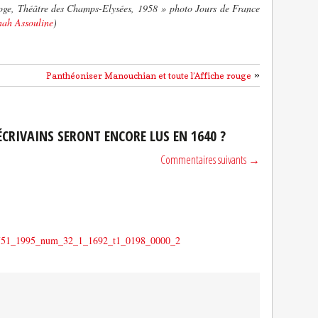
loge, Théâtre des Champs-Elysées, 1958 » photo Jours de France
ah Assouline
)
»
Panthéoniser Manouchian et toute l’Affiche rouge
ÉCRIVAINS SERONT ENCORE LUS EN 1640 ?
Commentaires suivants →
3-9751_1995_num_32_1_1692_t1_0198_0000_2