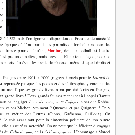
ne
ne
se
de
es
de
98 à 1922 mais l’on ignore si disparition de Proust cette année-là
e époque où l’on fournit des portraits de footballeurs pour des
 souffrance pour quelqu’un,
Morlino,
dont le football est l’autre
 n’est pas un cimetière, mais presque. Et de toute façon, pour ce
es morts. Ca évite les droits de réponse- même si ayant droits et
en français entre 1901 et 2000 (regrets éternels pour le
Journal
de
t repoussée puisque des poètes et des philosophes y côtoient des
u motif que ses grands livres n’ont pas été écrits en français,
st un grand livre ! Deux grands Suisses manquent à l’appel (Ramuz
peut-on négliger
L’ère du soupçon
et
Enfance
alors que Robbe-
chaux et pas Michon, vraiment ? Queneau et pas Quignard ? On y
ose au métier des Lettres (Giono, Guéhenno, Guilloux). On
é, le soit avant tout pour la dimension policière de son œuvre
 elle a assuré sa notoriété. On ne peut que le féliciter d’engager
rès du
Culte du moi,
de la
Colline inspirée
. L’hommage à Marcel