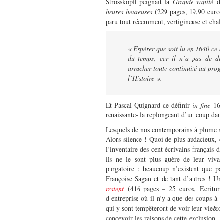
Strosskopff peignait la
Grande vanité
de
heures heureuses
(229 pages, 19,90 euro
paru tout récemment, vertigineuse et chal
« Espérer que soit lu en 1640 ce 
du temps, car il n’a pas de di
arracher toute continuité au prog
l’Histoire ».
Et Pascal Quignard de définir
in fine
164
renaissante- la replongeant d’un coup dans
Lesquels de nos contemporains à plume s
Alors silence ! Quoi de plus audacieux, 
l’inventaire des cent écrivains français
ils ne le sont plus guère de leur viv
purgatoire ; beaucoup n’existent que 
Françoise Sagan et de tant d’autres ! U
restent
(416 pages – 25 euros,
Ecritu
d’entreprise où il n’y a que des coups à 
qui y sont tempêteront de voir leur vie&œ
concevoir les raisons de cette exclusion.