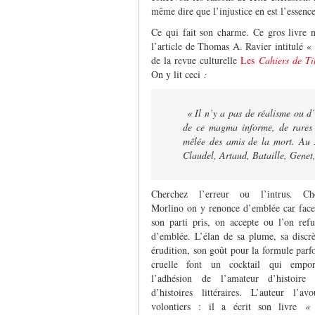
même dire que l’injustice en est l’essenc
Ce qui fait son charme. Ce gros livre
l’article de Thomas A. Ravier intitulé « D
de la revue culturelle
Les
Cahiers de T
On y lit ceci
:
« Il n’y a pas de réalisme ou d’
de ce magma informe, de rares 
mêlée des amis de la mort. Au x
Claudel, Artaud, Bataille, Genet
Cherchez l’erreur ou l’intrus. Ch
Morlino on y renonce d’emblée car face
son parti pris, on accepte ou l’on refu
d’emblée. L’élan de sa plume, sa discrè
érudition, son goût pour la formule parfo
cruelle font un cocktail qui empor
l’adhésion de l’amateur d’histoire 
d’histoires littéraires. L’auteur l’avo
volontiers : il a écrit son livre
«