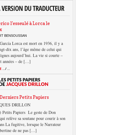
rico l’esseulé à Lorca le
x
ERT BENSOUSSAN
García Lorca est mort en 1936, il y a
ngt-dix ans, l’âge même de celui qui
 lignes aujourd’hui. La vie si courte –
it années – de […]
TE
.../ ...
Derniers Petits Papiers
CQUES DRILLON
) Petits Papiers Le geste de Don
qui relève sa soutane pour courir à son
ans La fugitive, lorsque le Narrateur
lbertine de ne pas […]