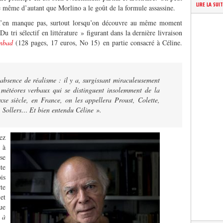
LIRE LA SUI
e même d’autant que Morlino a le goût de la formule assassine.
 n’en manque pas, surtout lorsqu’on découvre au même moment
u tri sélectif en littérature » figurant dans la dernière livraison
inbad
(128 pages, 17 euros, No 15) en partie consacré à Céline.
absence de réalisme : il y a, surgissant miraculeusement
météores verbaux qui se distinguent insolemment de la
xe siècle, en France, on les appellera Proust, Colette,
, Sollers… Et bien entendu Céline ».
ez
 à
se
te
is
te
et
ue
 à