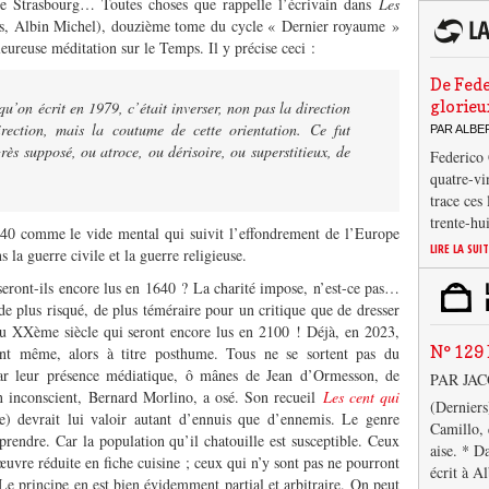
 Strasbourg… Toutes choses que rappelle l’écrivain dans
Les
s, Albin Michel), douzième tome du cycle « Dernier royaume »
eureuse méditation sur le Temps. Il y précise ceci :
De Fede
glorieu
qu’on écrit en 1979, c’était inverser, non pas la direction
rection, mais la coutume de cette orientation. Ce fut
PAR ALB
rès supposé, ou atroce, ou dérisoire, ou superstitieux, de
Federico 
quatre-vi
trace ces
trente-hu
0 comme le vide mental qui suivit l’effondrement de l’Europe
LIRE LA SUI
 la guerre civile et la guerre religieuse.
eront-ils encore lus en 1640 ? La charité impose, n’est-ce pas…
de plus risqué, de plus téméraire pour un critique que de dresser
 du XXème siècle qui seront encore lus en 2100 ! Déjà, en 2023,
N° 129 
ant même, alors à titre posthume. Tous ne se sortent pas du
par leur présence médiatique, ô mânes de Jean d’Ormesson, de
PAR JA
n inconscient, Bernard Morlino, a osé. Son recueil
Les cent qui
(Derniers
re) devrait lui valoir autant d’ennuis que d’ennemis. Le genre
Camillo, 
prendre. Car la population qu’il chatouille est susceptible. Ceux
aise. * D
uvre réduite en fiche cuisine ; ceux qui n’y sont pas ne pourront
écrit à A
 Le principe en est bien évidemment partial et arbitraire. On peut