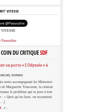
WIT’ VITESSE
’ VITESSE
 Passouline
 on porte « L’Odyssée » à
-MICHEL ROPARS
des notes accompagnant les Mémoires
 de Marguerite Yourcenar, la citation
résume le problème qui se pose à tout
r : « Quoi qu’on fasse, on reconstruit
 […]
TE
.../ ...