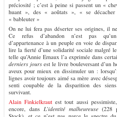
préciosité ; c’est à peine si passent un « ch
huant », des « aoûtats », « se décacher
« bableuter »
On ne lui fera pas déserter ses origines, il ne
Ce refus d’abandon n’est pas qu’un 
d’appartenance à un peuple en voie de disparit
lire la fierté d’une solidarité sociale malgré l
telle qu’Annie Ernaux l’a exprimée dans certai
derniers jours
est le livre bouleversant d’un 
aveux pour mieux en dissimuler un : lorsqu’
lignes avoir toujours aimé sa mère avec désespo
senti coupable de la disparition des sie
survivant.
Alain Finkielkraut
est tout aussi pessimiste
L’identité malheureuse
encore, dans
(228 p
Stock), et ce n’est pas parce le spectre du