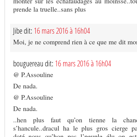
monter sur les échafaudages au moinsse..to
prende la truelle..sans plus
Jibe dit:
16 mars 2016 à 16h04
Moi, je ne comprend rien à ce que me dit mon
bouguereau dit:
16 mars 2016 à 16h04
@ P.Assouline
De nada.
@ P.Assouline
De nada.
..hen plus faut qu’on tienne la chan
s’hancule..dracul ha le plus gros cierge 
doté..nous qu’hon pas l’peuple élu on e