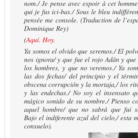
nom./ Je pense avec espoir à cet homm
qui je fus ici-bas./ Sous le bleu indiffére
pensée me console. (Traduction de l’esp
Dominique Rey)
(
Aquí. Hoy.
Ya somos el olvido que seremos./ El pol
nos ignora/ y que fue el rojo Adán y que
los hombres, y que no veremos./ Ya so
las dos fechas/ del principio y el térmi
obscena corrupción y la mortaja,/ los rit
y las endechas./ No soy el insensato qu
mágico sonido de su nombre./ Pienso c
aquel hombre/ que no sabrá que fui so
Bajo el indiferente azul del cielo,/ esta 
consuelo).