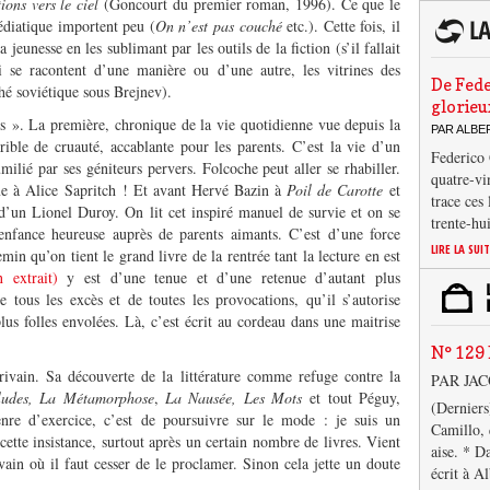
tions vers le ciel
(Goncourt du premier roman, 1996). Ce que le
édiatique importent peu (
On n’est pas couché
etc.). Cette fois, il
jeunesse en les sublimant par les outils de la fiction (s’il fallait
se racontent d’une manière ou d’une autre, les vitrines des
De Fede
hé soviétique sous Brejnev).
glorieu
 ». La première, chronique de la vie quotidienne vue depuis la
PAR ALB
rrible de cruauté, accablante pour les parents. C’est la vie d’un
Federico 
umilié par ses géniteurs pervers. Folcoche peut aller se rhabiller.
quatre-vi
ême à Alice Sapritch ! Et avant Hervé Bazin à
Poil de Carotte
et
trace ces
’un Lionel Duroy. On lit cet inspiré manuel de survie et on se
trente-hu
 enfance heureuse auprès de parents aimants. C’est d’une force
LIRE LA SUI
min qu’on tient le grand livre de la rentrée tant la lecture en est
n extrait)
y est d’une tenue et d’une retenue d’autant plus
 tous les excès et de toutes les provocations, qu’il s’autorise
plus folles envolées. Là, c’est écrit au cordeau dans une maitrise
N° 129 
vain. Sa découverte de la littérature comme refuge contre la
PAR JA
ludes, La Métamorphose
,
La Nausée, Les Mots
et tout Péguy,
(Derniers
re d’exercice, c’est de poursuivre sur le mode : je suis un
Camillo, 
cette insistance, surtout après un certain nombre de livres. Vient
aise. * D
in où il faut cesser de le proclamer. Sinon cela jette un doute
écrit à A