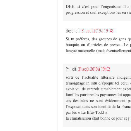
DHH, si c’est pour l’eugenisme, il a 
progression et sauf exceptions les serv
closer dit:
31 août 2019 à 19h48
Si tu préfères, des groupes de gens q
bouquin ou d’articles de presse…Le p
langue maternelle (mais éventuellement 
Phil dit:
31 août 2019 à 19h52
sorti de l’actualité littéraire indi
témoignage in situ d’époque tel celu
avoir vu. de surcroît aimablement exprim
familles patriarcales paysannes lui appa
ces destinées ne sont évidemment pa
l’exposer dans son identité de la Fran
par les « Le Bras-Todd ».
la climatisation était bonne ce jour et 