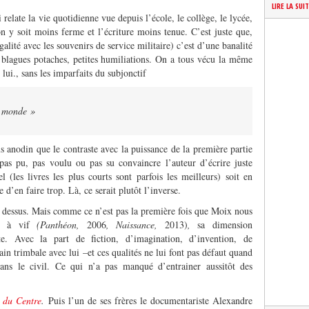
LIRE LA SUI
elate la vie quotidienne vue depuis l’école, le collège, le lycée,
on y soit moins ferme et l’écriture moins tenue. C’est juste que,
lité avec les souvenirs de service militaire) c’est d’une banalité
blagues potaches, petites humiliations. On a tous vécu la même
lui., sans les imparfaits du subjonctif
e monde »
s anodin que le contraste avec la puissance de la première partie
pas pu, pas voulu ou pas su convaincre l’auteur d’écrire juste
 (les livres les plus courts sont parfois les meilleurs) soit en
 d’en faire trop. Là, ce serait plutôt l’inverse.
it dessus. Mais comme ce n’est pas la première fois que Moix nous
nce à vif
(Panthéon,
2006
, Naissance,
2013)
,
sa dimension
e. Avec la part de fiction, d’imagination, d’invention, de
n trimbale avec lui –et ces qualités ne lui font pas défaut quand
ans le civil. Ce qui n’a pas manqué d’entrainer aussitôt des
 du Centre
.
Puis l’un de ses frères le documentariste Alexandre