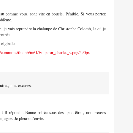
veau comme vous, sont vite en boucle. Pénible. Si vous portez
roblème.
lire, je vais reprendre la chaloupe de Christophe Colomb, là où je
entrée.
originale.
ia/commons/thumb/6/61/Emperor_charles_v.png/590px-
utres, mes excuses.
 t il répondu. Bonne soirée sous des, peut être , nombreuses
campagne. Je pleure d’envie.