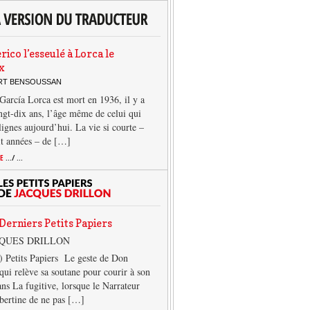
rico l’esseulé à Lorca le
x
ERT BENSOUSSAN
García Lorca est mort en 1936, il y a
ngt-dix ans, l’âge même de celui qui
 lignes aujourd’hui. La vie si courte –
it années – de […]
TE
.../ ...
Derniers Petits Papiers
CQUES DRILLON
) Petits Papiers Le geste de Don
qui relève sa soutane pour courir à son
ans La fugitive, lorsque le Narrateur
lbertine de ne pas […]