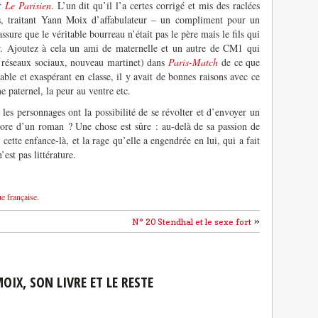
ar
Le Parisien
.
L’un dit qu’il l’a certes corrigé et mis des raclées
lus, traitant Yann Moix d’affabulateur – un compliment pour un
ssure que le véritable bourreau n’était pas le père mais le fils qui
ier. Ajoutez à cela un ami de maternelle et un autre de CM1 qui
 réseaux sociaux, nouveau martinet) dans
Paris-Match
de ce que
able et exaspérant en classe, il y avait de bonnes raisons avec ce
e paternel, la peur au ventre etc.
e les personnages ont la possibilité de se révolter et d’envoyer un
encore d’un roman ? Une chose est sûre : au-delà de sa passion de
 cette enfance-là, et la rage qu’elle a engendrée en lui, qui a fait
est pas littérature.
ue française
.
»
N° 20 Stendhal et le sexe fort
OIX, SON LIVRE ET LE RESTE