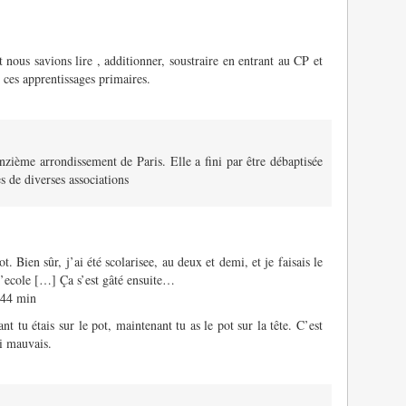
it nous savions lire , additionner, soustraire en entrant au CP et
e ces apprentissages primaires.
nzième arrondissement de Paris. Elle a fini par être débaptisée
s de diverses associations
ot. Bien sûr, j’ai été scolarisee, au deux et demi, et je faisais le
à l’ecole […] Ça s’est gâté ensuite…
 44 min
nt tu étais sur le pot, maintenant tu as le pot sur la tête. C’est
si mauvais.