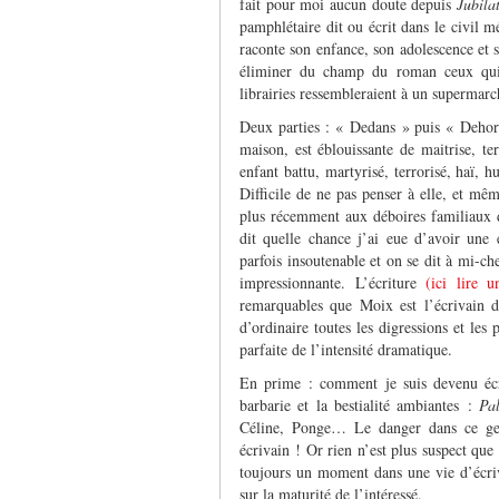
fait pour moi aucun doute depuis
Jubila
pamphlétaire dit ou écrit dans le civil m
raconte son enfance, son adolescence et sa 
éliminer du champ du roman ceux qui 
librairies ressembleraient à un supermarc
Deux parties : « Dedans » puis « Dehors
maison, est éblouissante de maitrise, te
enfant battu, martyrisé, terrorisé, haï, h
Difficile de ne pas penser à elle, et m
plus récemment aux déboires familiaux d
dit quelle chance j’ai eue d’avoir une
parfois insoutenable et on se dit à mi-che
impressionnante. L’écriture
(ici lire u
remarquables que Moix est l’écrivain de
d’ordinaire toutes les digressions et les 
parfaite de l’intensité dramatique.
En prime : comment je suis devenu écri
barbarie et la bestialité ambiantes :
Pa
Céline, Ponge… Le danger dans ce gen
écrivain ! Or rien n’est plus suspect que 
toujours un moment dans une vie d’écriva
sur la maturité de l’intéressé.