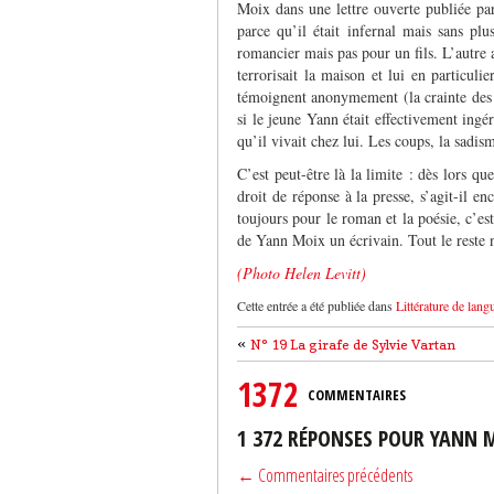
Moix dans une lettre ouverte publiée p
parce qu’il était infernal mais sans p
romancier mais pas pour un fils. L’autre a
terrorisait la maison et lui en particul
témoignent anonymement (la crainte des
si le jeune Yann était effectivement ingér
qu’il vivait chez lui. Les coups, la sadism
C’est peut-être là la limite : dès lors qu
droit de réponse à la presse, s’agit-il 
toujours pour le roman et la poésie, c’est
de Yann Moix un écrivain. Tout le reste n’
(Photo Helen Levitt)
Cette entrée a été publiée dans
Littérature de lang
«
N° 19 La girafe de Sylvie Vartan
1372
COMMENTAIRES
1 372 RÉPONSES POUR YANN M
← Commentaires précédents