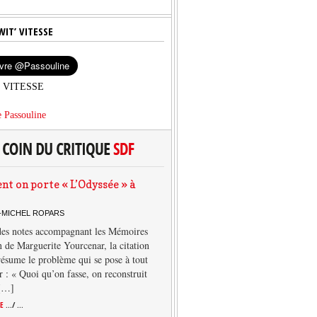
WIT’ VITESSE
’ VITESSE
 Passouline
 on porte « L’Odyssée » à
-MICHEL ROPARS
des notes accompagnant les Mémoires
 de Marguerite Yourcenar, la citation
résume le problème qui se pose à tout
r : « Quoi qu’on fasse, on reconstruit
 […]
TE
.../ ...