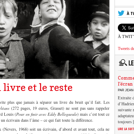
À T
À TWIT
Tweets de
Comment
l’écran
livre et le reste
PAR JEAN
Extraite 
vite plus que jamais à séparer un livre du bruit qu’il fait. Les
d’Hadrien
léans
(272 pages, 19 euros, Grasset) ne sont pas sans rappeler
suivante 
rd Louis (
Pour en finir avec Eddy Bellegueule
) mais c’est tout ce
adaptateu
n écrivain dans l’âme – ce qui fait toute la différence.
toujours
(Nevers, 1968) soit un écrivain, d’abord et avant tout, cela ne
LIRE LA SUI