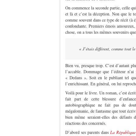
On commence la seconde partie, celle qui r
et là et c’est la déception. Non que le t
comme souvent dans ce type de récit (à éga
confondante. Premiers émois amoureux, 
chose, on a tous les mêmes souvenirs que 
« J’étais différent, comme tout l
Bien vu, presque trop. C’est d’autant plu
l’accable. Dommage que l’éditeur n’ai 
« Dedans ». Soit en le publiant tel quel
l’enrichissant. En général, on lui reproche
Voilà pour le livre. Un roman, c’est écr
fait part de cette blessure d’enfa
autobiographique ne fait pas de dout
mégalomanie, de fantasme que tout écrivai
bien même seraient-elles des défauts d
réactions des concernés.
D’abord ses parents dans
La République