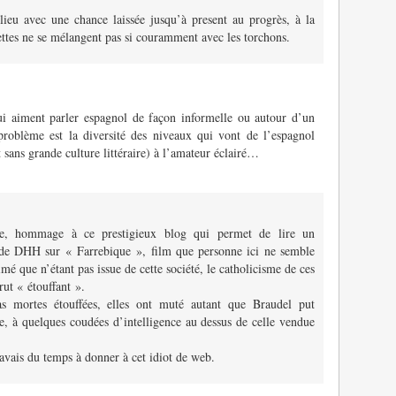
lieu avec une chance laissée jusqu’à present au progrès, à la
iettes ne se mélangent pas si couramment avec les torchons.
ui aiment parler espagnol de façon informelle ou autour d’un
roblème est la diversité des niveaux qui vont de l’espagnol
sans grande culture littéraire) à l’amateur éclairé…
gente, hommage à ce prestigieux blog qui permet de lire un
i de DHH sur « Farrebique », film que personne ici ne semble
é que n’étant pas issue de cette société, le catholicisme de ces
rut « étouffant ».
s mortes étouffées, elles ont muté autant que Braudel put
ce, à quelques coudées d’intelligence au dessus de celle vendue
j’avais du temps à donner à cet idiot de web.