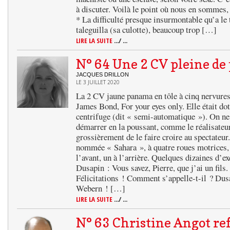
à discuter. Voilà le point où nous en sommes
* La difficulté presque insurmontable qu’a le t
taleguilla (sa culotte), beaucoup trop […]
LIRE LA SUITE
.../ ...
N° 64 Une 2 CV pleine de
JACQUES DRILLON
LE 3 JUILLET 2020
La 2 CV jaune panama en tôle à cinq nervures 
James Bond, For your eyes only. Elle était d
centrifuge (dit « semi-automatique »). On ne 
démarrer en la poussant, comme le réalisateu
grossièrement de le faire croire au spectateur
nommée « Sahara », à quatre roues motrices, 
l’avant, un à l’arrière. Quelques dizaines d’
Dusapin : Vous savez, Pierre, que j’ai un fils
Félicitations ! Comment s’appelle-t-il ? Dus
Webern ! […]
LIRE LA SUITE
.../ ...
N° 63 Christine Angot ref