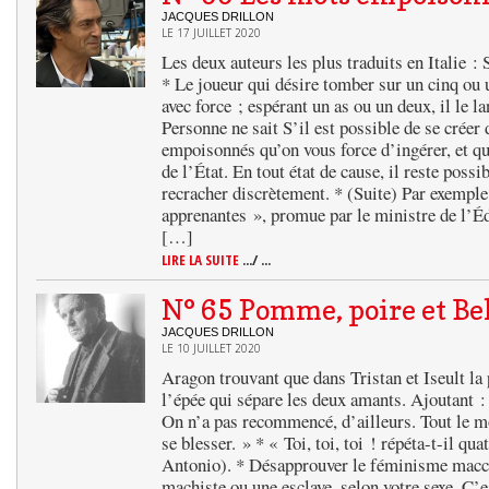
JACQUES DRILLON
LE 17 JUILLET 2020
Les deux auteurs les plus traduits en Italie 
* Le joueur qui désire tomber sur un cinq ou u
avec force ; espérant un as ou un deux, il le l
Personne ne sait S’il est possible de se créer
empoisonnés qu’on vous force d’ingérer, et qu
de l’État. En tout état de cause, il reste possi
recracher discrètement. * (Suite) Par exempl
apprenantes », promue par le ministre de l’Éd
[…]
LIRE LA SUITE
.../ ...
N° 65 Pomme, poire et Be
JACQUES DRILLON
LE 10 JUILLET 2020
Aragon trouvant que dans Tristan et Iseult la
l’épée qui sépare les deux amants. Ajoutant : 
On n’a pas recommencé, d’ailleurs. Tout le mo
se blesser. » * « Toi, toi, toi ! répéta-t-il qua
Antonio). * Désapprouver le féminisme macca
machiste ou une esclave, selon votre sexe. C’e