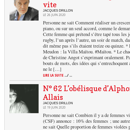
vite
JACQUES DRILLON
LE 26 JUIN 2020
Personne ne sait Comment réaliser un crescen
piano, ou sur un seul accord, comme le dema
Cette femme qui prétend s’être tapé tous les 
rugby, l’un après l’autre, un soir de match, da
dit même pas s’ils étaient treize ou quinze. *
Meudon : la Villa Maïtou. #Maïtou. * Le chao
de Christine Angot s’exprimant oralement. Pa
bouts de mots, des idées qui s’entrechoquent 
ne le […]
LIRE LA SUITE
.../ ...
N° 62 L’obélisque d’Alph
Allais
JACQUES DRILLON
LE 19 JUIN 2020
Personne ne sait Combien il y a de femmes vi
(CSF) annonce : 16% des femmes ; une autr
ne sait Quelle proportion de femmes violées p