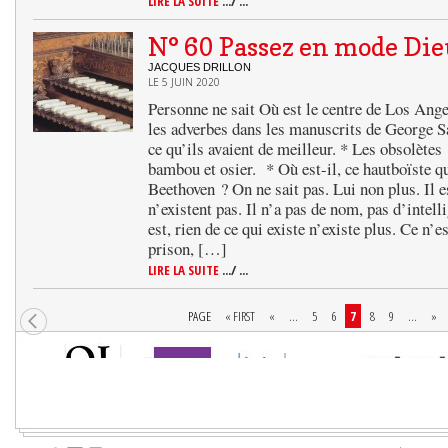
LIRE LA SUITE
.../ ...
N° 60 Passez en mode Dieu
JACQUES DRILLON
LE 5 JUIN 2020
Personne ne sait Où est le centre de Los Angel
les adverbes dans les manuscrits de George Sa
ce qu’ils avaient de meilleur. * Les obsolètes 
bambou et osier. * Où est-il, ce hautboïste q
Beethoven ? On ne sait pas. Lui non plus. Il e
n’existent pas. Il n’a pas de nom, pas d’intell
est, rien de ce qui existe n’existe plus. Ce n’e
prison, […]
LIRE LA SUITE
.../ ...
PAGE
« FIRST
«
...
5
6
7
8
9
...
»