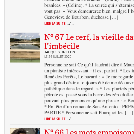
branlées » (Céline). * La soirée qui s’éternise
vont pas. « Vous demeurerez bien, malgré l’h
Geneviève de Bourbon, duchesse […]
LIRE LA SUITE
.../ ...
N° 67 Le cerf, la vieille d
l’imbécile
JACQUES DRILLON
LE 24 JUILLET 2020
Personne ne sait Ce qu’il faudrait dire à Maur
un pianiste intéressant : il est parfait. * Le
René des Forêts, Le bavard : « Je me regarde
plus grand désir a toujours été de me découvr
pathétique dans le regard. » * Les pluriels pé
pétrole est passé sous la barre des zéro dolla
pouvant plus prononcer qu’une phrase : « Bon
* En tête d’un roman de San-Antonio : 
PARTIE * Personne ne sait Pourquoi les […]
LIRE LA SUITE
.../ ...
N° 66 Les mots empoison