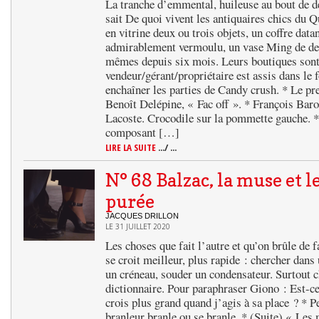
La tranche d’emmental, huileuse au bout de d
sait De quoi vivent les antiquaires chics du Q
en vitrine deux ou trois objets, un coffre dat
admirablement vermoulu, un vase Ming de d
mêmes depuis six mois. Leurs boutiques sont 
vendeur/gérant/propriétaire est assis dans le 
enchaîner les parties de Candy crush. * Le pr
Benoît Delépine, « Fac off ». * François Bar
Lacoste. Crocodile sur la pommette gauche. 
composant […]
LIRE LA SUITE
.../ ...
N° 68 Balzac, la muse et l
purée
JACQUES DRILLON
LE 31 JUILLET 2020
Les choses que fait l’autre et qu’on brûle de f
se croit meilleur, plus rapide : chercher dans 
un créneau, souder un condensateur. Surtout 
dictionnaire. Pour paraphraser Giono : Est-c
crois plus grand quand j’agis à sa place ? * Pe
branleur branle ou se branle. * (Suite) « Les 