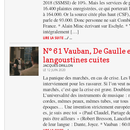
2018 (SSMSI) de 10%. Mais les services de po
16.400 plaintes enregistrées, ce qui porterai
à 164.000. Or la source citée plus haut (CSF),
parle de 93.000. Donc personne ne sait Combi
France. * Alain Minc écrivant sur Eschyle. * Y
intégralement […]
LIRE LA SUITE
.../ ...
N° 61 Vauban, De Gaulle e
langoustines cuites
JACQUES DRILLON
LE 12 JUIN 2020
La panique des marchés, en cas de crise. Les 
interviennent pour les rassurer. Si l’on veut n
marchés, c’est que la crise est grave. Doublem
L’universalité des instruments de musique 
cordes, mêmes peaux, mêmes tubes, sur tous le
époques… Une invention strictement européenn
es, je suis avec toi » (Paul Claudel, Partage d
puis être ailleurs » (Robert Bresson, Lancelo
de leur langue : Dante, Joyce. * Vauban : 60