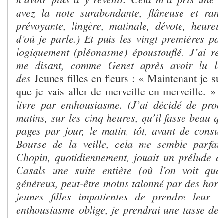
avez la note surabondante, flâneuse et ran
prévoyante, lingère, matinale, dévote, heur
d’où je parle.) Et puis les vingt premières p
logiquement (pléonasme) époustouflé. J’ai 
me disant, comme Genet après avoir lu le
des
Jeunes filles en fleurs : « Maintenant je su
que je vais aller de merveille en merveille. »
livre par enthousiasme. (J’ai décidé de pro
matins, sur les cinq heures, qu’il fasse beau q
pages par jour, le matin, tôt, avant de consu
Bourse de la veille, cela me semble parfai
Chopin, quotidiennement, jouait un prélude 
Casals une suite entière (où l’on voit qu
généreux, peut-être moins talonné par des hord
jeunes filles impatientes de prendre leur 
enthousiasme oblige, je prendrai une tasse de