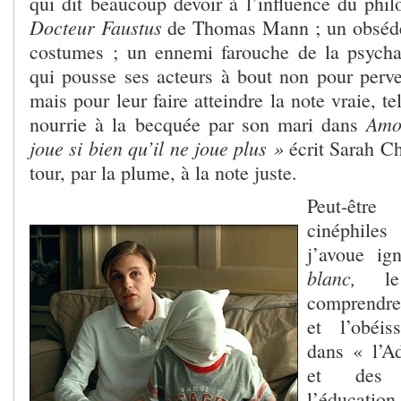
qui dit beaucoup devoir à l’influence du phi
Docteur Faustus
de Thomas Mann ; un obsédé 
costumes ; un ennemi farouche de la psycha
qui pousse ses acteurs à bout non pour perve
mais pour leur faire atteindre la note vraie, 
Amo
nourrie à la becquée par son mari dans
joue si bien qu’il ne joue plus »
écrit Sarah C
tour, par la plume, à la note juste.
Peut-êtr
cinéphiles
j’avoue ig
blanc,
l
comprendre
et l’obéis
dans « l’A
et des 
l’éducat