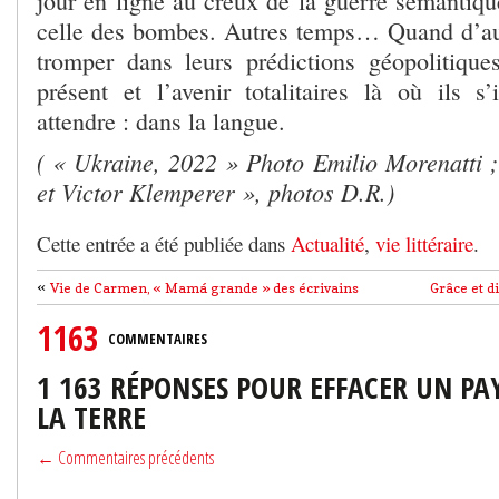
jour en ligne au creux de la guerre sémantiqu
celle des bombes. Autres temps… Quand d’aut
tromper dans leurs prédictions géopolitique
présent et l’avenir totalitaires là où ils s’
attendre : dans la langue.
( « Ukraine, 2022 » Photo Emilio Morenatti
et Victor Klemperer », photos D.R.)
Cette entrée a été publiée dans
Actualité
,
vie littéraire
.
«
Vie de Carmen, « Mamá grande » des écrivains
Grâce et d
1163
COMMENTAIRES
1 163 RÉPONSES POUR EFFACER UN PA
LA TERRE
← Commentaires précédents