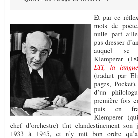
Et par ce réfle
mots de poète
nulle part aill
pas dresser d’an
auquel se 
Klemperer (18
LTI, la langu
(traduit par El
pages, Pocket)
d’un philolog
première fois 
puis en fr
Klemperer (qu
chef d’orchestre) tînt clandestinement son 
1933 à 1945, et n’y mit bon ordre qu’a