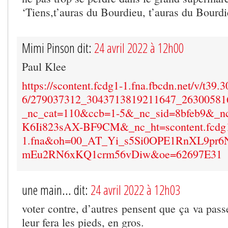
‘Tiens,t’auras du Bourdieu, t’auras du Bour
Mimi Pinson dit:
24 avril 2022 à 12h00
Paul Klee
https://scontent.fcdg1-1.fna.fbcdn.net/v/t39.
6/279037312_3043713819211647_26300581
_nc_cat=110&ccb=1-5&_nc_sid=8bfeb9&_n
K6Ii823sAX-BF9CM&_nc_ht=scontent.fcdg
1.fna&oh=00_AT_Yi_s5Si0OPE1RnXL9pr6
mEu2RN6xKQ1crm56vDiw&oe=62697E31
une main... dit:
24 avril 2022 à 12h03
voter contre, d’autres pensent que ça va passe
leur fera les pieds, en gros.