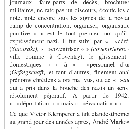
journaux, faire-parts de décès, brochu
militaires, ne rate pas un discours, écoute les 
note, note encore tous les signes de la novla
camp de concentration, organiser, organisa
punitive » » est le tout premier mot qu’il
exprèssément nazi. Il fut suivi par « »céré
Staatsakt),
(coventrieren
(
« »coventriser » »
,
ville comme à Coventry), le glisseme
domestiques » » à « »personnel d’un
Gefolgschaft)
(
et tant d’autres, finement ana
au
prénoms chrétiens alors mal vus, ou de « »
qui a pris dans la bouche des nazis un sens à
résolument péjoratif. A partir de 194
« »déportation » » mais « »évacuation » ».
Ce que Victor Klemperer a fait clandestinemen
au grand jour des années après, André Markowi