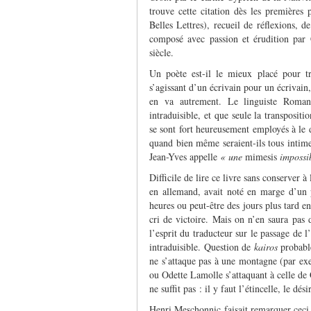
trouve cette citation dès les premières 
Belles Lettres), recueil de réflexions, d
composé avec passion et érudition par
siècle.
Un poète est-il le mieux placé pour 
s’agissant d’un écrivain pour un écrivain
en va autrement. Le linguiste Roman 
intraduisible, et que seule la transpositi
se sont fort heureusement employés à le d
quand bien même seraient-ils tous intim
Jean-Yves appelle
« une
mimesis
impossib
Difficile de lire ce livre sans conserver à
en allemand, avait noté en marge d’un 
heures ou peut-être des jours plus tard en
cri de victoire. Mais on n’en saura pas 
l’esprit du traducteur sur le passage de l
intraduisible. Question de
kairos
probable
ne s’attaque pas à une montagne (par ex
ou Odette Lamolle s’attaquant à celle de
ne suffit pas : il y faut l’étincelle, le dé
Henri Meschonnic faisait remarquer ceci, q