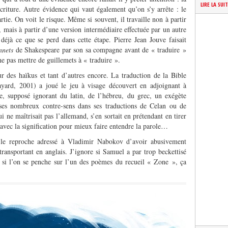
LIRE LA SUI
écriture. Autre évidence qui vaut également qu’on s’y arrête : le
rtie. On voit le risque. Même si souvent, il travaille non à partir
, mais à partir d’une version intermédiaire effectuée par un autre
déjà ce que se perd dans cette étape. Pierre Jean Jouve faisait
nnets
de Shakespeare par son sa compagne avant de « traduire »
e pas mettre de guillemets à « traduire ».
r des haïkus et tant d’autres encore. La traduction de la Bible
ayard, 2001) a joué le jeu à visage découvert en adjoignant à
e, supposé ignorant du latin, de l’hébreu, du grec, un exégète
ses nombreux contre-sens dans ses traductions de Celan ou de
 ne maîtrisait pas l’allemand, s’en sortait en prétendant en tirer
s avec la signification pour mieux faire entendre la parole…
s le reproche adressé à Vladimir Nabokov d’avoir abusivement
ansportant en anglais. J’ignore si Samuel a par trop beckettisé
si l’on se penche sur l’un des poèmes du recueil « Zone », ça