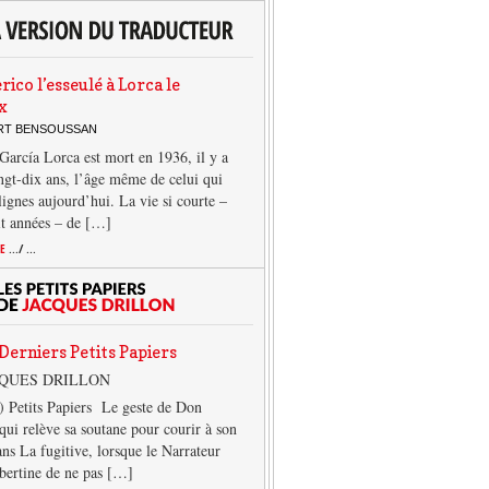
rico l’esseulé à Lorca le
x
ERT BENSOUSSAN
García Lorca est mort en 1936, il y a
ngt-dix ans, l’âge même de celui qui
 lignes aujourd’hui. La vie si courte –
it années – de […]
TE
.../ ...
Derniers Petits Papiers
CQUES DRILLON
) Petits Papiers Le geste de Don
qui relève sa soutane pour courir à son
ans La fugitive, lorsque le Narrateur
lbertine de ne pas […]