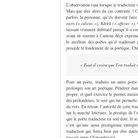
L’observation vaut lorsque le traducteur 
Mais que dire alors du cas contraire ? Ca
parfois la personne, qu’ils doivent fai
nuits
(« odieux »),
Kleist
(« affreux »),
laissant vraiment dubitatif puisqu’il a c
avant de tourner à l’amour déçu exprimé
le meilleur des poètes qu’il traduisai
procédé le fondement de sa poétique. Chri
« Faut-il croire que l’on traduit
Pour un poète, traduire un autre poète 
prolonger son art poétique. Pénétrer dan
propre, et quel exercice le permet mieux
des profondeurs, le seul qui lui permett
du vers. En retour, l’autorité de cette tr
sur le marché littéraire, le prestige de l
que le poète traducteur en soit doté. Il s
c’est qu’une aussi prestigieuse entrep
traduction qui finira bien par être daté
passant après Chateaubriand…