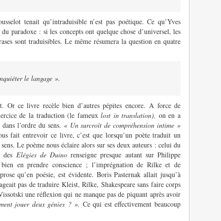
usselot tenait qu’intraduisible n’est pas poétique. Ce qu’Yves
du paradoxe : si les concepts ont quelque chose d’universel, les
hrases sont traduisibles. Le même résumera la question en quatre
inquiéter le langage ».
t. Or ce livre recèle bien d’autres pépites encore. A force de
exercice de la traduction (le fameux
lost in translation),
on en a
e dans l’ordre du sens.
« Un surcroît de compréhension intime »
s fait entrevoir ce livre, c’est que lorsqu’un poète traduit un
 sens. Le poème nous éclaire alors sur ses deux auteurs : celui du
e des
Elégies de Duino
renseigne presque autant sur Philippe
 bien en prendre conscience ; l’imprégnation de Rilke et de
rose qu’en poésie, est évidente. Boris Pasternak allait jusqu’à
ageait pas de traduire Kleist, Rilke, Shakespeare sans faire corps
issotski une réflexion qui ne manque pas de piquant après avoir
ent jouer deux génies ? ».
Ce qui est effectivement beaucoup