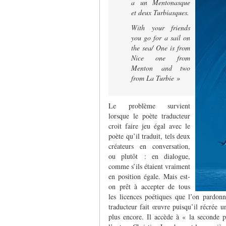
a un Mentonasque
et deux Turbiasques.
With your friends
you go for a sail on
the sea/ One is from
Nice one from
Menton and two
from La Turbie »
Le problème survient
lorsque le poète traducteur
croit faire jeu égal avec le
poète qu’il traduit, tels deux
créateurs en conversation,
ou plutôt : en dialogue,
comme s’ils étaient vraiment
en position égale. Mais est-
on prêt à accepter de tous
les licences poétiques que l’on pardon
traducteur fait œuvre puisqu’il récrée u
plus encore. Il accède à « la seconde p