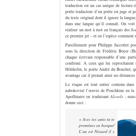
traduction est un cas unique de lecture-
poète traducteur d’un poète est juge et pa
du texte original dont il ignore la langue
dans une langue qu’il connaît. On voit 
réaliser un mot à mot en français des
So
ce premier jet – et en l’espèce comment n
Pareillement pour Philippe Jaccottet pou
sous la direction de Frédéric Boyer (B
chaque écrivain responsable d’une parti
confirmé. A ceux qui lui reprochaient 
Hölderlin, le poète André du Bouchet, qui
avantage car il prenait ainsi ses distance
Le risque est tout entier contenu dan
nabokovisé l’œuvre de Pouchkine en la tr
Apollinaire en traduisant
Alcools
; mais 
donne ceci :
« Avec tes amis tu te
promènes en barque/
L’un est Nissard il y