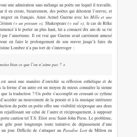
voue une admiration sans mélange au poète sur lequel il travaille.
r il en existe, bizarrement, des poètes qui détestent l’œuvre, et
re migrer en français. Ainsi Armel Guerne avec les
Mille et une
Grimm
(« un pensum »),
Shakespeare
(« nul »),
le cas de Rilke
ommencé à le porter au plus haut, lui a consacré dix ans de sa vie
 par l’amertume. Il est vrai que Guerne avait carrément annexé
t pour en faire le prolongement de son œuvre jusqu’à faire du
stine Lombez n’a pas tort de s’interroger :
 moins bien ce que l’on n’aime pas ? »
est aussi une manière d’enrichir sa réflexion esthétique et de
s la forme d’un autre est un moyen de mieux connaître la sienne
 que la traduction ? Un poète s’accomplit en creusant ce rythme
e d’accéder au mouvement de la pensée et à la musique intérieure
aduction du poète en poète offre une visibilité réciproque aux deux
’un rejaillissant sur celui de l’autre et réciproquement, à supposer
e porte caution tel T.S. Eliot avec Saint-John Perse. Le problème,
rise gèle pour longtemps toute tentative de dépassement d’une
e un jour. Difficile de s’attaquer au
Paradise Lost
de Milton en