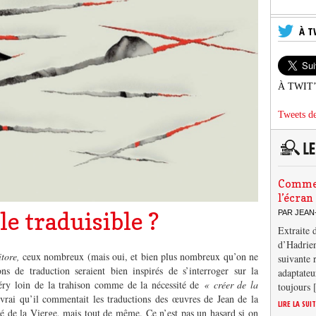
À T
À TWIT
Tweets de
Comment
l’écran
le traduisible ?
PAR JEAN
Extraite 
d’Hadrien
itore,
ceux nombreux (mais oui, et bien plus nombreux qu’on ne
suivante 
ons de traduction seraient bien inspirés de s’interroger sur la
adaptateu
aléry loin de la trahison comme de la nécessité de
« créer de la
toujours
t vrai qu’il commentait les traductions des œuvres de Jean de la
LIRE LA SUI
é de la Vierge, mais tout de même. Ce n’est pas un hasard si on