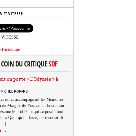
WIT’ VITESSE
’ VITESSE
 Passouline
 on porte « L’Odyssée » à
-MICHEL ROPARS
des notes accompagnant les Mémoires
 de Marguerite Yourcenar, la citation
résume le problème qui se pose à tout
r : « Quoi qu’on fasse, on reconstruit
 […]
TE
.../ ...