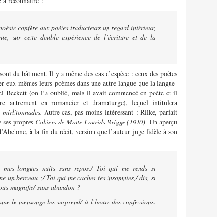
 à reconnaître :
poésie confère aux poètes traducteurs un regard intérieur,
que, sur cette double expérience de l’écriture et de la
 sont du bâtiment. Il y a même des cas d’espèce : ceux des poètes
ter eux-mêmes leurs poèmes dans une autre langue que la langue-
l Beckett (on l’a oublié, mais il avait commencé en poète et il
re autrement en romancier et dramaturge), lequel intitulera
s
mirlitonnades.
Autre cas, pas moins intéressant : Rilke, parfait
e ses propres
Cahiers de Malte Laurids Brigge (1910).
Un aperçu
’Abelone, à la fin du récit, version que l’auteur juge fidèle à son
/ mes longues nuits sans repos,/ Toi qui me rends si
e un berceau ;/ Toi qui me caches tes insomnies,/ dis, si
 nous magnifie/ sans abandon ?
mme le mensonge les surprend/ à l’heure des confessions.