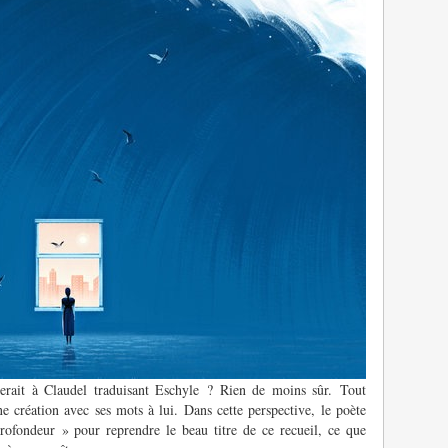
nerait à Claudel traduisant Eschyle ? Rien de moins sûr. Tout
ne création avec ses mots à lui. Dans cette perspective, le poète
rofondeur » pour reprendre le beau titre de ce recueil, ce que