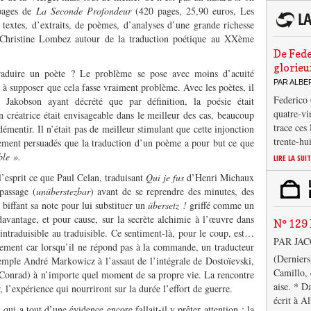
pages de
La Seconde Profondeur
(420 pages, 25,90 euros, Les
e textes, d’extraits, de poèmes, d’analyses d’une grande richesse
 Christine Lombez autour de la traduction poétique au XXème
De Fede
glorieu
traduire un poète ? Le problème se pose avec moins d’acuité
PAR ALB
, à supposer que cela fasse vraiment problème. Avec les poètes, il
Federico 
Jakobson ayant décrété que par définition, la poésie était
quatre-vi
on créatrice était envisageable dans le meilleur des cas, beaucoup
trace ces
émentir. Il n’était pas de meilleur stimulant que cette injonction
trente-hu
ement persuadés que la traduction d’un poème a pour but ce que
le ».
LIRE LA SUI
 l’esprit ce que Paul Celan, traduisant
Qui je fus
d’Henri Michaux
passage (
unüberstezbar
) avant de se reprendre des minutes, des
 biffant sa note pour lui substituer un
übersetz !
griffé comme un
davantage, et pour cause, sur la secrète alchimie à l’œuvre dans
N° 129 
’intraduisible au traduisible. Ce sentiment-là, pour le coup, est…
PAR JA
ment car lorsqu’il ne répond pas à la commande, un traducteur
(Derniers
emple André Markowicz à l’assaut de l’intégrale de Dostoïevski,
Camillo, 
 Conrad) à n’importe quel moment de sa propre vie. La rencontre
aise. * D
sir, l’expérience qui nourriront sur la durée l’effort de guerre.
écrit à A
ui a tout d’une évidence encore fallait-il y prêter attention : la