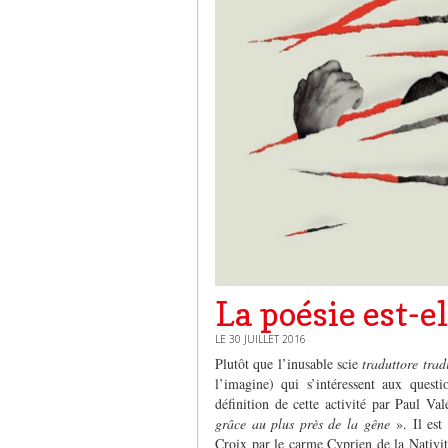
La poésie est-el
LE 30 JUILLET 2016
Plutôt que l’inusable scie
traduttore trad
l’imagine) qui s’intéressent aux questi
définition de cette activité par Paul V
grâce au plus près de la gêne
». Il es
Croix par le carme Cyprien de la Nativit