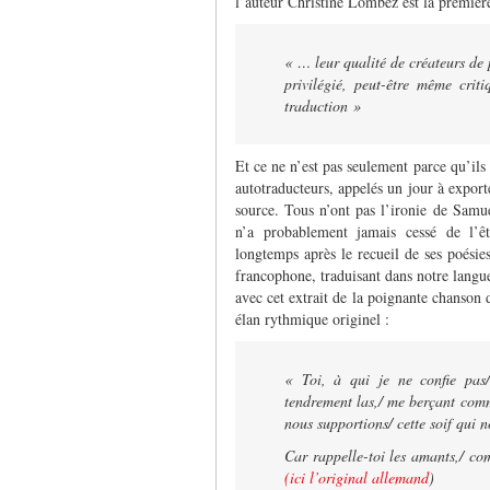
l’auteur Christine Lombez est la première
« … leur qualité de créateurs de 
privilégié, peut-être même criti
traduction »
Et ce ne n’est pas seulement parce qu’ils
autotraducteurs, appelés un jour à expor
source. Tous n’ont pas l’ironie de Samue
n’a probablement jamais cessé de l’êt
longtemps après le recueil de ses poésie
francophone, traduisant dans notre langu
avec cet extrait de la poignante chanson d
élan rythmique originel :
« Toi, à qui je ne confie pas
tendrement las,/ me berçant comm
nous supportions/ cette soif qui
Car rappelle-toi les amants,/ co
(ici l’original allemand
)