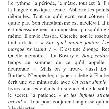
Le rythme, la période, le mètre, tout est là. Il
la langue classique, tenue. Abhorre les point
débraillés. Tout ce qu’il écrit veut côtoyer 
quitte pas. Son christianisme est médiéval. Il t
est nécessairement un imposteur puisqu’il ne s
même. Il envie Pessoa. Cherche non le rosebu
« Sur quel intime foutoir l’œu
tout artiste :
masque ravissant ? »
. C’est une éponge. Reti
Booz endo
Quelle mémoire… La Bovary et
temps au sommet de ce qu’il appelle 
La 
neuronale ». Mais on y trouve aussi
Barthes. N’empêche, il paie sa dette à Flauber
Un cœur simple
écrit une vie minuscule avec
.
livres sont les enfants du silence et de la sol
« et les infimes strat
le secret, la patience
travail ».
Tout pour conjurer l’angoisse qu’un
à le déserter.