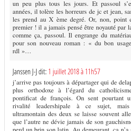
un peu plus tous les jours. Et passoul s’
années, il tolère les horreurs de jc et jean, s
les prend au X ème degré. Or, non, point d
premier ! il a jamais pensé être noyauté par l
comme ça, passoul. Il engrange du matériau,
pour son nouveau roman : « du bon usag
rdl »…
Janssen J-J dit:
1 juillet 2018 à 11h57
j’arrive pas toujours à départager qui de dela
plus orthodoxe à l’égard du catholicism
pontificat de françois. On sent pourtant 
rivalité leadershipale à ce sujet, ma
ultramontain des deux se laisse souvent alle
que l’autre ne dévie jamais de son gauchism
perd un brin son latin. Au demeurant, ça n’a