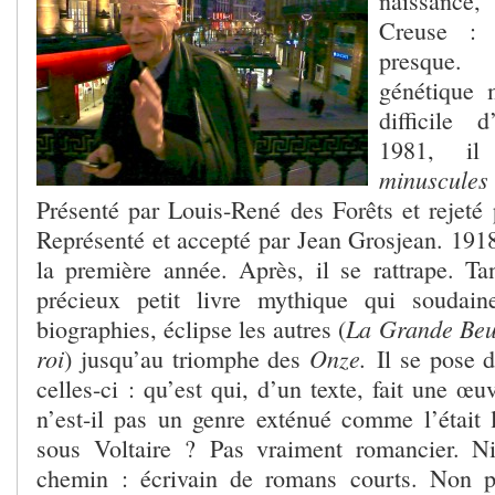
naissance,
Creuse : 
presque. 
génétique 
difficile 
1981, i
minuscul
Présenté par Louis-René des Forêts et rejeté 
Représenté et accepté par Jean Grosjean. 191
la première année. Après, il se rattrape. Ta
précieux petit livre mythique qui soudai
La Grande Beu
biographies, éclipse les autres (
roi
Onze.
) jusqu’au triomphe des
Il se pose 
celles-ci : qu’est qui, d’un texte, fait une œ
n’est-il pas un genre exténué comme l’était l
sous Voltaire ? Pas vraiment romancier. Ni
chemin : écrivain de romans courts. Non p