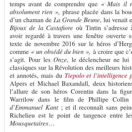
« Mais il 
temps avant de comprendre que
absolument rien »,
phrase placée dans la bou
La Grande Beune
d’un chaman de
, lui venait 
Bijoux de la Castafiore
où Tintin s’adresse 
avoir regardé à travers une fenêtre ouverte s
texte de novembre 2016 sur le héros d’Hergé
« un obsédé du bien »,
comme
à croire que c’
Onze
s’agit.
Pour les
, le déclencheur ne lui
classiques sur la Révolution des meilleurs histo
Tiepolo et l’intelligence
et annotés, mais du
Alpers et Michael Baxandall, deux historiens 
l’allure de son héros Corentin dans la figu
Warrilow dans le film de Phillipe Colli
d’Emmanuel Kant
; et il reconnaît sans pei
Richelieu est le point de tangence entre l
Mousquetaires
…