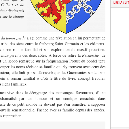
LIRE LA SUI
 Colbert et de
ient distingués
et sur le champ
e du temps perdu
a agi comme une révélation en lui permettant de
tribu des siens entre le faubourg Saint-Germain et les châteaux.
sur son roman familial et son exploration du massif proustien.
rands-parents des deux côtés. A force de relire la
Recherche,
de
nt un scoop remarqué sur la fréquentation Proust du bordel tenu
couper les noms réels de sa famille qui s’y trouvent avec ceux des
’auteur, elle finit par se découvrir que les Guermantes sont… son
lein « roman familial » d’où le titre du livre, concept freudien
s liens familiaux
igence vive dans le décryptage des mensonges. Savoureux, d’une
 dédramatisé par un humour et un comique enracinés dans
este de ce petit monde ne devrait pas s’en remettre, à supposer
nouvelle sensationnelle. Fâchée avec sa famille depuis des années,
es rapprocher.