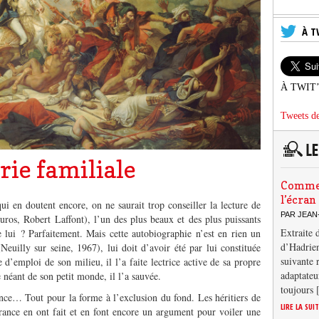
À T
À TWIT
Tweets de
rie familiale
Comment
l’écran
i en doutent encore, on ne saurait trop conseiller la lecture de
PAR JEAN
ros, Robert Laffont), l’un des plus beaux et des plus puissants
Extraite 
e lui ? Parfaitement. Mais cette autobiographie n’est en rien un
d’Hadrien
Neuilly sur seine, 1967), lui doit d’avoir été par lui constituée
suivante 
d’emploi de son milieu, il l’a faite lectrice active de sa propre
adaptateu
le néant de son petit monde, il l’a sauvée.
toujours
rence… Tout pour la forme à l’exclusion du fond. Les héritiers de
LIRE LA SUI
France en ont fait et en font encore un argument pour voiler une