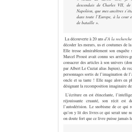
descendais de Charles VII, de
Napoléon, que mes ancêtres s’éta
dans toute
l’Europe, à la cour 
de bataille ».
La découverte à 20 ans
d’A la recherch
décoder les mœurs, us et coutumes de la 
Elle tresse admirablement son enquête 
Marcel Proust avait connu ses arrières-g
consacrer des articles à son univers (do
par Albert Le Cuziat alias Jupien), de re
personnages sortis de l’imagination de l
oncle et sa tante ! Elle nage alors en p
désignant la recomposition imaginaire de
L’écriture en est étincelante, l’intell
réjouissante cruauté, son récit est
l’autodérision. Le snobisme de ce qui r
qu’on y lit des livres ce qui serait une 
on doute fort que ce livre puisse jamais l