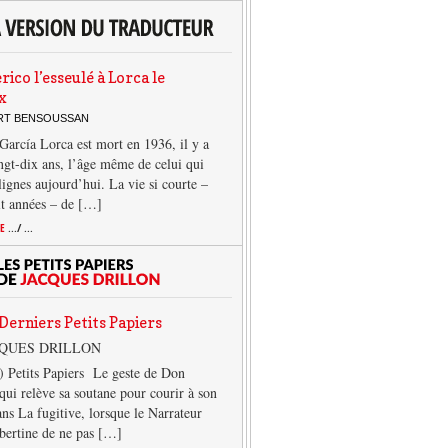
rico l’esseulé à Lorca le
x
ERT BENSOUSSAN
García Lorca est mort en 1936, il y a
ngt-dix ans, l’âge même de celui qui
 lignes aujourd’hui. La vie si courte –
it années – de […]
TE
.../ ...
Derniers Petits Papiers
CQUES DRILLON
) Petits Papiers Le geste de Don
qui relève sa soutane pour courir à son
ans La fugitive, lorsque le Narrateur
lbertine de ne pas […]