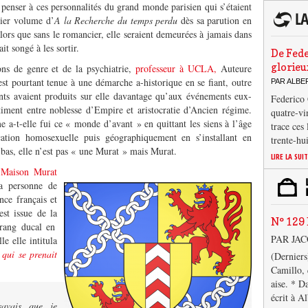
t penser à ces personnalités du grand monde parisien qui s’étaient
ier volume d’
A la Recherche du temps perdu
dès sa parution en
alors que sans le romancier, elle seraient demeurées à jamais dans
it songé à les sortir.
De Fede
glorieu
ions de genre et de la psychiatrie,
professeur à UCLA,
Auteure
’est pourtant tenue à une démarche a-historique en se fiant, outre
PAR ALB
nts avaient produits sur elle davantage qu’aux événements eux-
Federico 
timent entre noblesse d’Empire et aristocratie d’Ancien régime.
quatre-vi
e a-t-elle fui ce « monde d’avant » en quittant les siens à l’âge
trace ces
ation homosexuelle puis géographiquement en s’installant en
trente-hu
bas, elle n’est pas « une Murat » mais Murat.
LIRE LA SUI
a
Maison Murat
a personne de
ce français et
est issue de la
N° 129 
rang ducal en
PAR JA
le elle intitula
qui se prenait
(Derniers
Camillo, 
aise. * D
écrit à A
savais que je