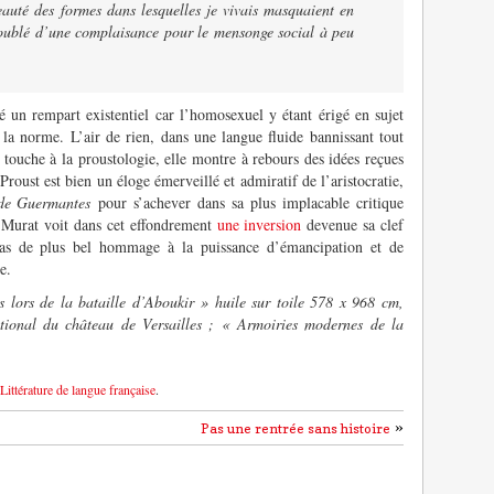
eauté des formes dans lesquelles je vivais masquaient en
 doublé d’une complaisance pour le mensonge social à peu
té un rempart existentiel car l’homosexuel y étant érigé en sujet
e la norme. L’air de rien, dans une langue fluide bannissant tout
a touche à la proustologie, elle montre à rebours des idées reçues
 Proust est bien un éloge émerveillé et admiratif de l’aristocratie,
 de Guermantes
pour s’achever dans sa plus implacable critique
 Murat voit dans cet effondrement
une inversion
devenue sa clef
pas de plus bel hommage à la puissance d’émancipation et de
e.
 lors de la bataille d’Aboukir » huile sur toile 578 x 968 cm,
ional du château de Versailles ; « Armoiries modernes de la
Littérature de langue française
.
»
Pas une rentrée sans histoire