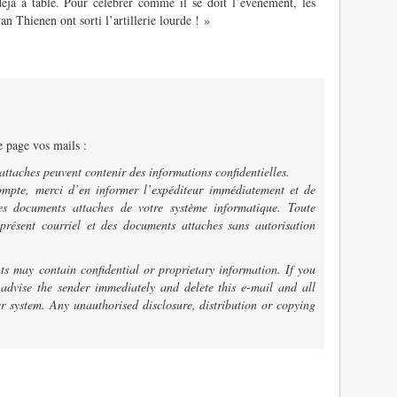
 déjà à table. Pour célébrer comme il se doit l’événement, les
n Thienen ont sorti l’artillerie lourde ! »
e page vos mails :
attaches peuvent contenir des informations confidentielles.
compte, merci d’en informer l’expéditeur immédiatement et de
les documents attaches de votre système informatique. Toute
 présent courriel et des documents attaches sans autorisation
s may contain confidential or proprietary information. If you
 advise the sender immediately and delete this e-mail and all
 system. Any unauthorised disclosure, distribution or copying