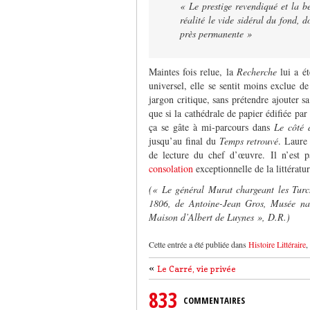
« Le prestige revendiqué et la b
réalité le vide sidéral du fond,
près permanente »
Maintes fois relue, la
Recherche
lui a é
universel, elle se sentit moins exclue d
jargon critique, sans prétendre ajouter s
que si la cathédrale de papier édifiée par
ça se gâte à mi-parcours dans
Le côté
jusqu’au final du
Temps retrouvé
. Laure
de lecture du chef d’œuvre. Il n’est 
consolation
exceptionnelle de la littératur
(« Le général Murat chargeant les Turcs
1806, de Antoine-Jean Gros, Musée nat
Maison d’Albert de Luynes », D.R.)
Cette entrée a été publiée dans
Histoire Littéraire
,
«
Le Carré, vie privée
833
COMMENTAIRES