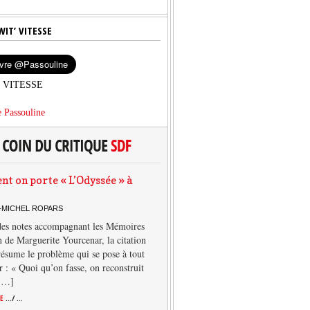
WIT’ VITESSE
’ VITESSE
 Passouline
 on porte « L’Odyssée » à
-MICHEL ROPARS
des notes accompagnant les Mémoires
 de Marguerite Yourcenar, la citation
résume le problème qui se pose à tout
r : « Quoi qu’on fasse, on reconstruit
 […]
TE
.../ ...