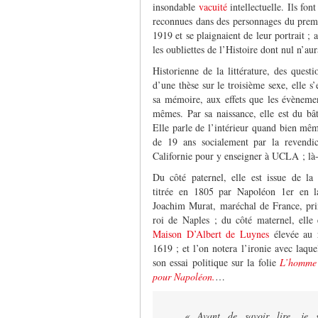
insondable
vacuité
intellectuelle. Ils fon
reconnues dans des personnages du prem
1919 et se plaignaient de leur portrait ; 
les oubliettes de l’Histoire dont nul n’aura
Historienne de la littérature, des quest
d’une thèse sur le troisième sexe, elle s
sa mémoire, aux effets que les évèneme
mêmes. Par sa naissance, elle est du bâ
Elle parle de l’intérieur quand bien mêm
de 19 ans socialement par la revendic
Californie pour y enseigner à UCLA ; là-
Du côté paternel, elle est issue de l
titrée en 1805 par Napoléon 1
er
en l
Joachim Murat, maréchal de France, prin
roi de Naples ; du côté maternel, elle 
Maison D’Albert de Luynes
élevée au 
1619 ; et l’on notera l’ironie avec laquel
son essai politique sur la folie
L’homme 
pour Napoléon.
…
« Avant de savoir lire, je 