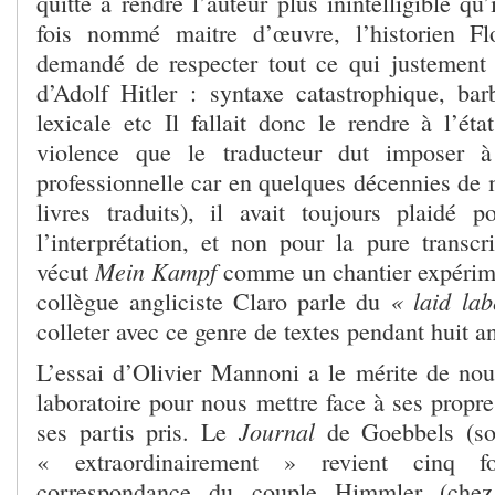
quitte à rendre l’auteur plus inintelligible qu
fois nommé maitre d’œuvre, l’historien Fl
demandé de respecter tout ce qui justement 
d’Adolf Hitler : syntaxe catastrophique, bar
lexicale etc Il fallait donc le rendre à l’ét
violence que le traducteur dut imposer à
professionnelle car en quelques décennies de 
livres traduits), il avait toujours plaidé 
l’interprétation, et non pour la pure transcri
Mein Kampf
vécut
comme un chantier expérime
« laid lab
collègue angliciste Claro parle du
colleter avec ce genre de textes pendant huit a
L’essai d’Olivier Mannoni a le mérite de nou
laboratoire pour nous mettre face à ses propr
Journal
ses partis pris. Le
de Goebbels (so
« extraordinairement » revient cinq f
correspondance du couple Himmler (chez