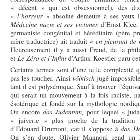
« décent » qui est obsessionnel), des diz
« l’horreur
» absolue demeure à ses yeux 
Médecine nazie et ses victimes
d’Ernst Klee. 
germaniste congénital et héréditaire (père pr
« en pleurant de 
mère traductrice) ait traduit
Heureusement il y a aussi Freud, de la phi
Le Zéro et l’Infini
et
d’Arthur Koestler paru ce
Certains termes sont d’une telle complexité qu
völkisch
pas les toucher. Ainsi
jugé impossible
tant il est polysémique. Sauf à trouver l’équiv
qui serait un mouvement à la fois raciste, nat
ésotérique et fondé sur la mythologie nordiq
das Judentum,
Ou encore
pour lequel « judaï
« juiverie » plus proche de la tradition a
das D
d’Edouard Drumont, car il s’oppose à
On s’en doute, Olivier Mannoni rend un