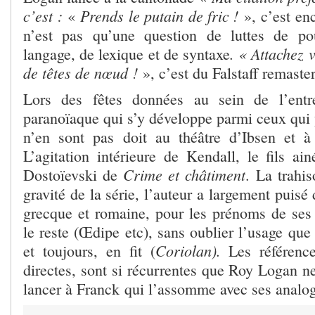
c’est :
Prends le putain de fric !
«
», c’est en
n’est pas qu’une question de luttes de p
. « Attachez 
langage, de lexique et de syntaxe
de têtes de nœud !
», c’est du Falstaff remaster
Lors des fêtes données au sein de l’entre
paranoïaque qui s’y développe parmi ceux qui 
n’en sont pas doit au théâtre d’Ibsen et à
L’agitation intérieure de Kendall, le fils ai
Crime et châtiment
Dostoïevski de
. La trahis
gravité de la série, l’auteur a largement puisé
grecque et romaine, pour les prénoms de ses
le reste (Œdipe etc), sans oublier l’usage qu
Coriolan).
et toujours, en fit (
Les références
directes, sont si récurrentes que Roy Logan n
lancer à Franck qui l’assomme avec ses analog