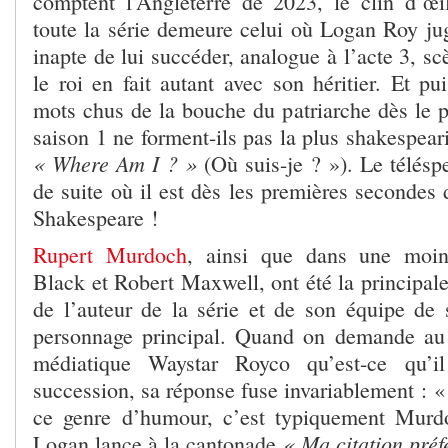
comptent l’Angleterre de 2023, le clin d’œ
toute la série demeure celui où Logan Roy jug
inapte de lui succéder, analogue à l’acte 3, s
le roi en fait autant avec son héritier. Et pu
mots chus de la bouche du patriarche dès le p
saison 1 ne forment-ils pas la plus shakespear
« Where Am I ? »
(Où suis-je ? »). Le téléspec
de suite où il est dès les premières secondes
Shakespeare !
Rupert Murdoch
, ainsi que dans une moi
Black et Robert Maxwell, ont été la principal
de l’auteur de la série et de son équipe de 
personnage principal. Quand on demande au
médiatique Waystar Royco qu’est-ce qu’
succession, sa réponse fuse invariablement : 
ce genre d’humour, c’est typiquement Murd
« Ma citation pré
Logan lance à la cantonade