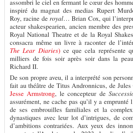
assombri le ciel en fermant le cœur des homme
inspiré du magnat des medias Rupert Murdoc
royal
Roy, racine de
… Brian Cox, qui l’interpr
acteur shakespearien, ancien membre des pres
Royal National Theatre et de la Royal Shak
consacra même un livre à raconter de l’intér
The Lear Diaries
)
ce que cela représente q
milliers de fois soir après soir dans la pe
Richard II.
De son propre aveu, il a interprété son person
fait au théâtre de Titus Andronnicus, de Jules 
Successi
Jesse Armstrong
, le concepteur de
assurément, ne cache pas qu’il y a emprunté l’e
de ses embrouilles familiales et la complex
dynastiques avec leur lot d’intrigues, de com
d’ambitions contrariées. Aux yeux des inno