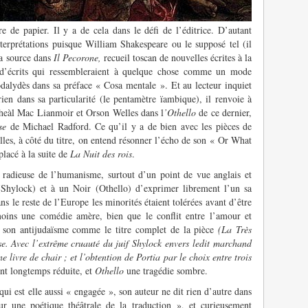
re de papier. Il y a de cela dans le défi de l’éditrice. D’autant
nterprétations puisque William Shakespeare ou le supposé tel (il
 sa source dans
Il Pecorone,
recueil toscan de nouvelles écrites à la
 d’écrits qui ressembleraient à quelque chose comme un mode
dalydès dans sa préface « Cosa mentale ». Et au lecteur inquiet
rien dans sa particularité (le pentamètre ïambique), il renvoie à
icheàl Mac Lianmoir et Orson Welles dans l
’Othello
de ce dernier,
se
de Michael Radford. Ce qu’il y a de bien avec les pièces de
lles, à côté du titre, on entend résonner l’écho de son « Or What
lacé à la suite de
La Nuit des rois
.
 radieuse de l’humanisme, surtout d’un point de vue anglais et
 (Shylock) et à un Noir (Othello) d’exprimer librement l’un sa
ns le reste de l’Europe les minorités étaient tolérées avant d’être
oins une comédie amère, bien que le conflit entre l’amour et
on son antijudaïsme comme le titre complet de la pièce
(La Très
e. Avec l’extrême cruauté du juif Shylock envers ledit marchand
livre de chair ; et l’obtention de Portia par le choix entre trois
 ont longtemps réduite, et
Othello
une tragédie sombre.
qui est elle aussi « engagée », son auteur ne dit rien d’autre dans
r une poétique théâtrale de la traduction », et curieusement