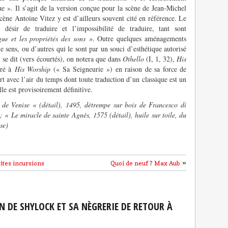
 ». Il s’agit de la version conçue pour la scène de Jean-Michel
cène Antoine Vitez y est d’ailleurs souvent cité en référence. Le
 désir de traduire et l’impossibilité de traduire, tant sont
ue et les propriétés des sons »
. Outre quelques aménagements
 sens, ou d’autres qui le sont par un souci d’esthétique autorisé
l se dit (vers écourtés), on notera que dans
Othello
(I, 1, 32),
His
éré à
His Worship
(« Sa Seigneurie ») en raison de sa force de
rt avec l’air du temps dont toute traduction d’un classique est un
le est provisoirement définitive.
 de Venise « (détail), 1495, détrempe sur bois de Francesco di
 « Le miracle de sainte Agnès, 1575 (détail), huile sur toile, du
se)
»
tites incursions
Quoi de neuf ? Max Aub
EN DE SHYLOCK ET SA NÈGRERIE DE RETOUR À