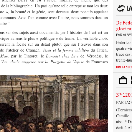
 de la bibliographie. Un pari qu’une telle entreprise tant les deux
re », la beauté et le génie, sont devenus deux poncifs appelant
x communs. Avec l’un comme avec l’autre, nous sommes dans un
De Fede
utre !
glorieu
ons sur des sujets aussi documentés par l’histoire de l’art est un
PAR ALB
storique au sens le plus « politique » du terme. Un véritable choix
Federico 
errent la focale sur un détail plutôt que sur l’œuvre dans son
quatre-vi
de l’atelier de Cranach,
Jésus et la femme adultère
du Titien,
trace ces
-Marc
par le Tintoret, le
Banquet chez Lévi
de Véronèse, le
trente-hu
a
Vue idéale
suggérée par la Piazzetta de Venise
de Francesco
LIRE LA SUI
N° 129 
PAR JA
(Derniers
Camillo, 
aise. * D
écrit à A