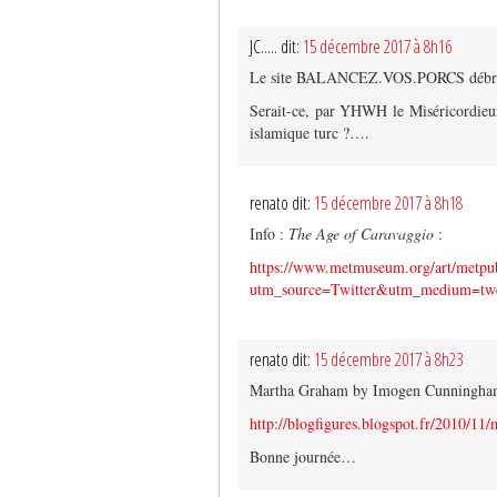
JC..... dit:
15 décembre 2017 à 8h16
Le site BALANCEZ.VOS.PORCS débr
Serait-ce, par YHWH le Miséricordieux
islamique turc ?….
renato dit:
15 décembre 2017 à 8h18
Info :
The Age of Caravaggio
:
https://www.metmuseum.org/art/metpu
utm_source=Twitter&utm_medium=twe
renato dit:
15 décembre 2017 à 8h23
Martha Graham by Imogen Cunningha
http://blogfigures.blogspot.fr/2010/11
Bonne journée…