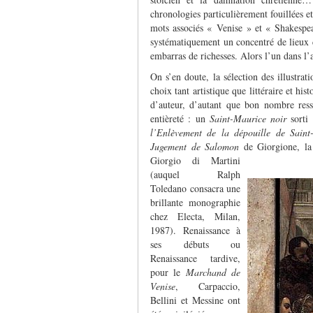
chronologies particulièrement fouillées et
mots associés « Venise » et « Shakespea
systématiquement un concentré de lieu
embarras de richesses. Alors l’un dans l’a
On s’en doute, la sélection des illustrati
choix tant artistique que littéraire et hi
d’auteur, d’autant que bon nombre ress
entièreté : un
Saint-Maurice noir
sorti 
l’Enlèvement de la dépouille de Saint
Jugement de Salomon
de Giorgione, l
Giorgio di Martini
(auquel Ralph
Toledano consacra une
brillante monographie
chez Electa, Milan,
1987). Renaissance à
ses débuts ou
Renaissance tardive,
pour le
Marchand de
Venise
, Carpaccio,
Bellini et Messine ont