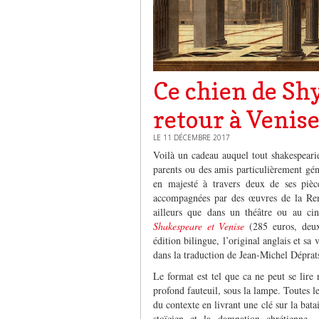
Ce chien de Shy
retour à Venis
LE 11 DÉCEMBRE 2017
Voilà un cadeau auquel tout shakespearie
parents ou des amis particulièrement gén
en majesté à travers deux de ses pièce
accompagnées par des œuvres de la Rena
ailleurs que dans un théâtre ou au c
Shakespeare et Venise
(285 euros, deux
édition bilingue, l’original anglais et s
dans la traduction de Jean-Michel Déprat
Le format est tel que ca ne peut se lire
profond fauteuil, sous la lampe. Toutes l
du contexte en livrant une clé sur la bat
stoïcien et la damnation chrétienne