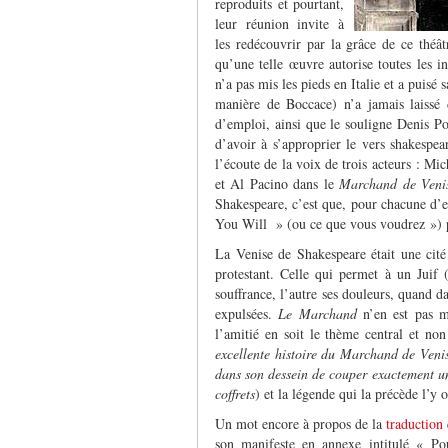
reproduits et pourtant,
leur réunion invite à
les redécouvrir par la grâce de ce théât
qu’une telle œuvre autorise toutes les i
n’a pas mis les pieds en Italie et a puisé
manière de Boccace) n’a jamais laissé
d’emploi, ainsi que le souligne Denis Po
d’avoir à s’approprier le vers shakespea
l’écoute de la voix de trois acteurs : M
et Al Pacino dans le
Marchand de Veni
Shakespeare, c’est que, pour chacune d’e
You Will » (ou ce que vous voudrez ») p
La Venise de Shakespeare était une cité
protestant. Celle qui permet à un Juif
souffrance, l’autre ses douleurs, quand da
expulsées.
Le Marchand
n’en est pas m
l’amitié en soit le thème central et n
excellente histoire du Marchand de Venis
dans son dessein de couper exactement une 
coffrets
) et la légende qui la précède l’y
Un mot encore à propos de la
traduction
son manifeste en annexe intitulé « Pou