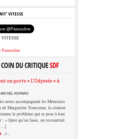
WIT’ VITESSE
’ VITESSE
 Passouline
 on porte « L’Odyssée » à
-MICHEL ROPARS
des notes accompagnant les Mémoires
 de Marguerite Yourcenar, la citation
résume le problème qui se pose à tout
r : « Quoi qu’on fasse, on reconstruit
 […]
TE
.../ ...