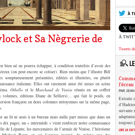
À T
lock et Sa Nègrerie de
À TWIT
e
Tweets de
n bien né ne pourra échapper, à condition toutefois d’avoir des
éreux (on peut encore se cotiser). Rien moins que l’illustre Bill
s somptueusement présentées, éditées et illustrées, ou plutôt
Comment
issance italienne. Elles ont rarement ainsi été mises en scène
l’écran
inéma.
Othello
et le
Marchand de Venise
réunis en un coffret
PAR JEAN
 volumes, éditions Diane de Selliers)… qui fait le poids, en
Extraite 
a version française en deux colonnes mitoyennes sur la même page,
d’Hadrien
s.
suivante 
adaptateu
 ni au lit ni assis à un bureau mais nulle part mieux que dans un
toujours
es dix pages, un « intermède » vient renforcer notre connaissance
aille de Lépante, les mercenaires de l’armée de Venise, l’héroïsme
LIRE LA SUI
… Michael Barry en est l’auteur inspiré, de même que des