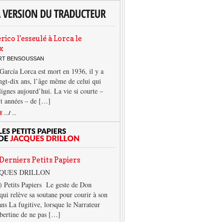
rico l’esseulé à Lorca le
x
ERT BENSOUSSAN
García Lorca est mort en 1936, il y a
ngt-dix ans, l’âge même de celui qui
 lignes aujourd’hui. La vie si courte –
it années – de […]
TE
.../ ...
Derniers Petits Papiers
CQUES DRILLON
) Petits Papiers Le geste de Don
qui relève sa soutane pour courir à son
ans La fugitive, lorsque le Narrateur
lbertine de ne pas […]