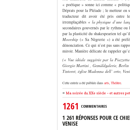
« poétique » sonne ici comme « politique
Déprats pour la Pléiade ; le metteur en s
traducteur dit avoir été pris entre le
irremplaçables
« la physique d’une lang
secondaires gouvernés par le rythme ou le
par la plasticité du shakespearien tel qu’i
Moorship
(« Sa Nègrerie ») a été préf
dénonciation. Ce qui n’est pas sans rappo
miroir. Manière délicate de rappeler qu’el
(« Vue idéale suggérée par la Piazzetta
Giorgio Martini , Gemäldgalerie, Berlin ;
Tintoret, église Madonna dell’ orto, Veni
Cette entrée a été publiée dans
arts
,
Théâtre
.
«
Ma soirée du XXe siècle – et autres pe
1261
COMMENTAIRES
1 261 RÉPONSES POUR CE CHI
VENISE