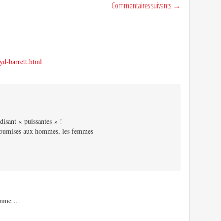
Commentaires suivants →
syd-barrett.html
-disant « puissantes » !
t soumises aux hommes, les femmes
homme …