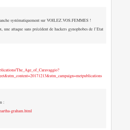
anche systématiquement sur VOILEZ.VOS.FEMMES !
, une attaque sans précédent de hackers gynophobes de l’Etat
blications/The_Age_of_Caravaggio?
et&utm_content=20171213&utm_campaign=metpublications
m :
/martha-graham.html