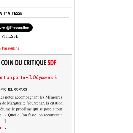
WIT’ VITESSE
’ VITESSE
 Passouline
 on porte « L’Odyssée » à
-MICHEL ROPARS
des notes accompagnant les Mémoires
 de Marguerite Yourcenar, la citation
résume le problème qui se pose à tout
r : « Quoi qu’on fasse, on reconstruit
 […]
TE
.../ ...