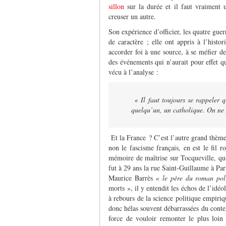
sillon
sur la durée et il faut vraiment u
creuser un autre.
Son expérience d’officier, les quatre guerr
de caractère ; elle ont appris à l’histor
accorder foi à une source, à se méfier de
des événements qui n’aurait pour effet q
vécu à l’analyse :
« Il faut toujours se rappeler 
quelqu’un, un catholique. On ne 
Et la France ? C’est l’autre grand thème
non le fascisme français, en est le fil 
mémoire de maîtrise sur Tocqueville, qua
fut à 29 ans la rue Saint-Guillaume à Par
Maurice Barrès
« le père du roman pol
morts », il y entendit les échos de l’idéo
à rebours de la science politique empiriqu
donc hélas souvent débarrassées du contex
force de vouloir remonter le plus loin 