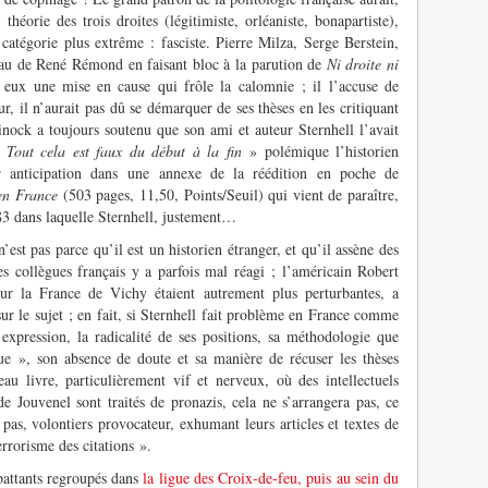
héorie des trois droites (légitimiste, orléaniste, bonapartiste),
 catégorie plus extrême : fasciste. Pierre Milza, Serge Berstein,
eau de René Rémond en faisant bloc à la parution de
Ni droite ni
eux une mise en cause qui frôle la calomnie ; il l’accuse de
ur, il n’aurait pas dû se démarquer de ses thèses en les critiquant
ock a toujours soutenu que son ami et auteur Sternhell l’avait
 Tout cela est faux du début à la fin
» polémique l’historien
 anticipation dans une annexe de la réédition en poche de
 en France
(503 pages, 11,50, Points/Seuil) qui vient de paraître,
983 dans laquelle Sternhell, justement…
’est pas parce qu’il est un historien étranger, et qu’il assène des
es collègues français y a parfois mal réagi ; l’américain Robert
ur la France de Vichy étaient autrement plus perturbantes, a
ur le sujet ; en fait, si Sternhell fait problème en France comme
 expression, la radicalité de ses positions, sa méthodologie que
e », son absence de doute et sa manière de récuser les thèses
u livre, particulièrement vif et nerveux, où des intellectuels
Jouvenel sont traités de pronazis, cela ne s’arrangera pas, ce
as, volontiers provocateur, exhumant leurs articles et textes de
errorisme des citations ».
mbattants regroupés dans
la ligue des Croix-de-feu, puis au sein du