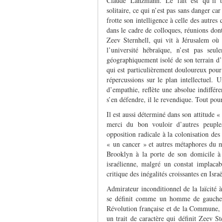
Claude Lanzmann. Le fait est qu’il tr
solitaire, ce qui n’est pas sans danger ca
frotte son intelligence à celle des autres 
dans le cadre de colloques, réunions don
Zeev Sternhell, qui vit à Jérusalem où 
l’université hébraïque, n’est pas seul
géographiquement isolé de son terrain d’e
qui est particulièrement douloureux pour
répercussions sur le plan intellectuel. 
d’empathie, reflète une absolue indiffér
s’en défendre, il le revendique. Tout pour
Il est aussi déterminé dans son attitude «
merci du bon vouloir d’autres peuple
opposition radicale à la colonisation de
« un cancer » et autres métaphores du 
Brooklyn à la porte de son domicile à 
israélienne, malgré un constat implacabl
critique des inégalités croissantes en Israë
Admirateur inconditionnel de la laïcité à
se définit comme un homme de gauche 
Révolution française et de la Commune, d
un trait de caractère qui définit Zeev St