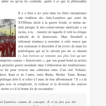
 adule ou qu’on les combatte, quitte à ce que la philosophie
Il y a bien à ses yeux dans les élites européennes
une tradition des Anti-Lumières qui court du
XVIIIème siècle à la guerre froide, et même au-
delà puisque le néo-conservatisme américain y est
inclus, à la… lumière de laquelle il relit la critique
radicale de la démocratie. Mais Sternhell a
tellement tendance à remonter à cette source que
non seulement il discrédite d’un revers de main les
politologues qui ne le suivent pas sur ce chemin
(« leur horizon ne remonte pas plus loin qu’une
 méprisés comme « historicistes », que son grand bond en arrière
la première guerre mondiale dans l’élaboration des totalitarismes.
vec lui pour trouver une cohérence entre d’un côté Voltaire,
erot, Kant et de l’autre, entre Burke, Herder, Taine, Renan,
olitique doit-il se relire à l’aune de leur affrontement ? Il y a là
as avec la complexité, la richesse et la diversité des sources
 moins a-t-il la bonne foi de reconnaître :
nti-Lumières comme de concepts. Je n’en fais pas des