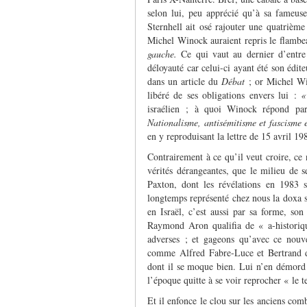
selon lui, peu apprécié qu’à sa fameuse t
Sternhell ait osé rajouter une quatrième
Michel Winock auraient repris le flamb
gauche.
Ce qui vaut au dernier d’entre 
déloyauté car celui-ci ayant été son édite
dans un article du
Débat
; or Michel Win
libéré de ses obligations envers lui :
«
israélien ; à quoi Winock répond par
Nationalisme, antisémitisme et fascisme
en y reproduisant la lettre de 15 avril 1
Contrairement à ce qu’il veut croire, ce n
vérités dérangeantes, que le milieu de s
Paxton, dont les révélations en 1983 s
longtemps représenté chez nous la doxa s
en Israël, c’est aussi par sa forme, son
Raymond Aron qualifia de « a-historiqu
adverses ; et gageons qu’avec ce nouvea
comme Alfred Fabre-Luce et Bertrand de 
dont il se moque bien. Lui n’en démord p
l’époque quitte à se voir reprocher « le t
Et il enfonce le clou sur les anciens co