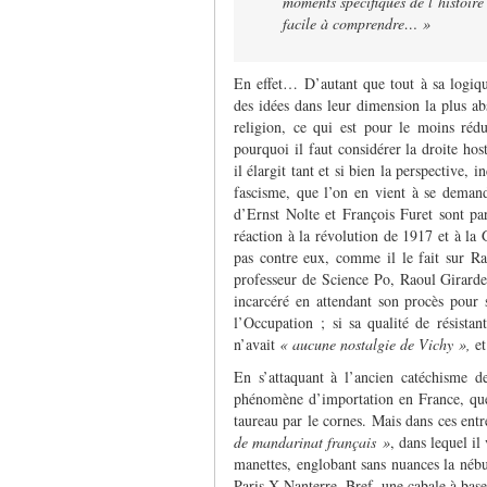
moments spécifiques de l’histoir
facile à comprendre… »
En effet… D’autant que tout à sa logique
des idées dans leur dimension la plus abst
religion, ce qui est pour le moins rédu
pourquoi il faut considérer la droite h
il élargit tant et si bien la perspective, 
fascisme, que l’on en vient à se demande
d’Ernst Nolte et François Furet sont par
réaction à la révolution de 1917 et à la 
pas contre eux, comme il le fait sur R
professeur de Science Po, Raoul Girardet,
incarcéré en attendant son procès pour 
l’Occupation ; si sa qualité de résistan
n’avait
« aucune nostalgie de Vichy »,
e
En s’attaquant à l’ancien catéchisme d
phénomène d’importation en France, quelq
taureau par le cornes. Mais dans ces ent
de mandarinat français »
, dans lequel il
manettes, englobant sans nuances la nébu
Paris X-Nanterre. Bref, une cabale à base