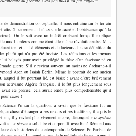
e européenne ou grecque. Cela non plus n’est pas toujours
 de démonstration conceptuelle, il nous entraîne sur le terrain
raite. (bizarrement, il n’associe le sacré et l’obéissance qu’à la
cteur). On le suit avec un intérêt croissant lorsqu’il explique
ostile aux Lumières comme étant elle-même révolutionnaire. Mais
incluant tant et tant d’éléments et de facteurs dans sa définition du
r plutôt qui n’a pas été fasciste. Les réflexions et les travaux
 lui balayés pour avoir privilégié la thèse d’un fascisme né en
Grande guerre. S’il y revient souvent, au moins ne s’acharne-t-il
aymond Aron ou Isaiah Berlin. Même le portrait de son ancien
 auquel il fut pourtant lié, est biaisé : avant d’être brièvement
son activisme Algérie française, il le fut plus longuement sous
t avait été précisé, cela aurait rendu plus compréhensible qu’il
t pour cause !
e Science Po sur la question, à savoir que le fascisme fut un
ue chose d’étranger à ses mœurs et ses traditions, il a pris le
retiens, il y revient plus vivement encore, dénonçant
« le système
 voit un
« réseau »
solidaire et corporatif avec René Rémond aux
leuse des historiens du contemporain de Sciences Po-Paris et de
 de copinage ! Le grand patron de la politologie française aurait,