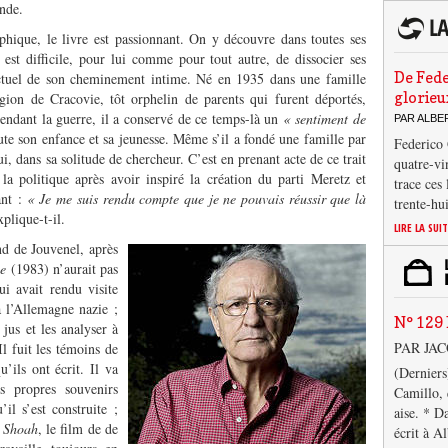
nde.
hique, le livre est passionnant. On y découvre dans toutes ses
est difficile, pour lui comme pour tout autre, de dissocier ses
De Fede
lectuel de son cheminement intime. Né en 1935 dans une famille
glorieu
gion de Cracovie, tôt orphelin de parents qui furent déportés,
endant la guerre, il a conservé de ce temps-là un
« sentiment de
PAR ALB
ute son enfance et sa jeunesse. Même s’il a fondé une famille par
Federico 
lui, dans sa solitude de chercheur. C’est en prenant acte de ce trait
quatre-vi
la politique après avoir inspiré la création du parti Meretz et
trace ces
ant :
« Je me suis rendu compte que je ne pouvais réussir que là
trente-hu
xplique-t-il.
LIRE LA SUI
nd de Jouvenel, après
he
(1983) n’aurait pas
ui avait rendu visite
à l’Allemagne nazie ;
N° 129 
 jus et les analyser à
PAR JA
 Il fuit les témoins de
u’ils ont écrit. Il va
(Derniers
s propres souvenirs
Camillo, 
il s’est construite ;
aise. * D
u
Shoah
, le film de de
écrit à A