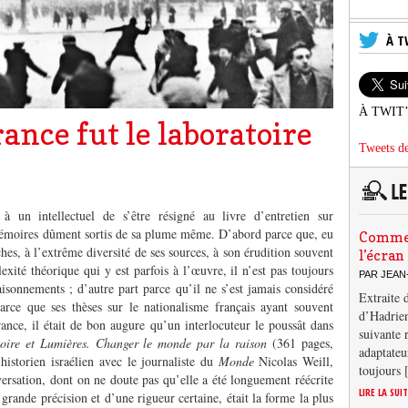
À T
À TWIT
ance fut le laboratoire
Tweets de
 un intellectuel de s’être résigné au livre d’entretien sur
Mémoires dûment sortis de sa plume même. D’abord parce que, eu
Comment
hes, à l’extrême diversité de ses sources, à son érudition souvent
l’écran
xité théorique qui y est parfois à l’œuvre, il n’est pas toujours
PAR JEAN
isonnements ; d’autre part parce qu’il ne s’est jamais considéré
Extraite 
arce que ses thèses sur le nationalisme français ayant souvent
d’Hadrien
ance, il était de bon augure qu’un interlocuteur le poussât dans
suivante 
toire et Lumières. Changer le monde par la raison
(361 pages,
adaptateu
historien israélien avec le journaliste du
Monde
Nicolas Weill,
toujours
versation, dont on ne doute pas qu’elle a été longuement réécrite
LIRE LA SUI
grande précision et d’une rigueur certaine, était la forme la plus