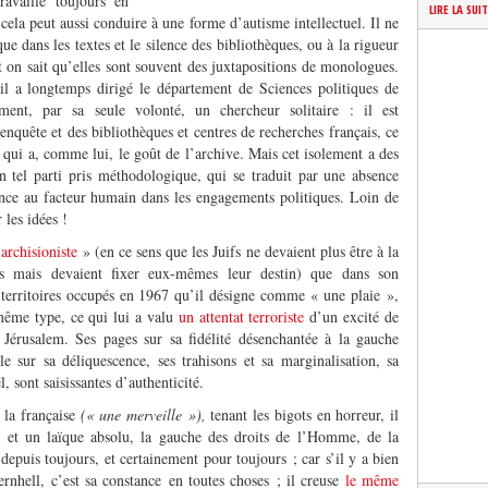
availle toujours en
LIRE LA SUI
r cela peut aussi conduire à une forme d’autisme intellectuel. Il ne
que dans les textes et le silence des bibliothèques, ou à la rigueur
t on sait qu’elles sont souvent des juxtapositions de monologues.
il a longtemps dirigé le département de Sciences politiques de
ement, par sa seule volonté, un chercheur solitaire : il est
nquête et des bibliothèques et centres de recherches français, ce
 qui a, comme lui, le goût de l’archive. Mais cet isolement a des
Un tel parti pris méthodologique, qui se traduit par une absence
ence au facteur humain dans les engagements politiques. Loin de
 les idées !
archisioniste
» (en ce sens que les Juifs ne devaient plus être à la
s mais devaient fixer eux-mêmes leur destin) que dans son
s territoires occupés en 1967 qu’il désigne comme « une plaie »,
même type, ce qui lui a valu
un attentat terroriste
d’un excité de
Jérusalem. Ses pages sur sa fidélité désenchantée à la gauche
e sur sa déliquescence, ses trahisons et sa marginalisation, sa
l, sont saisissantes d’authenticité.
 la française
(« une merveille »),
tenant les bigots en horreur, il
et un laïque absolu, la gauche des droits de l’Homme, de la
epuis toujours, et certainement pour toujours ; car s’il y a bien
ernhell, c’est sa constance en toutes choses ; il creuse
le même