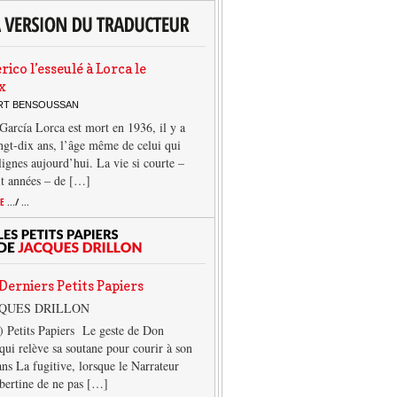
rico l’esseulé à Lorca le
x
ERT BENSOUSSAN
García Lorca est mort en 1936, il y a
ngt-dix ans, l’âge même de celui qui
 lignes aujourd’hui. La vie si courte –
it années – de […]
TE
.../ ...
Derniers Petits Papiers
CQUES DRILLON
) Petits Papiers Le geste de Don
qui relève sa soutane pour courir à son
ans La fugitive, lorsque le Narrateur
lbertine de ne pas […]