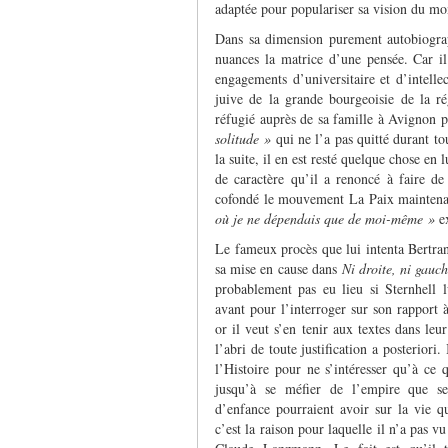
adaptée pour populariser sa vision du mo
Dans sa dimension purement autobiograp
nuances la matrice d’une pensée. Car il 
engagements d’universitaire et d’intel
juive de la grande bourgeoisie de la ré
réfugié auprès de sa famille à Avignon p
solitude »
qui ne l’a pas quitté durant to
la suite, il en est resté quelque chose en 
de caractère qu’il a renoncé à faire de 
cofondé le mouvement La Paix mainten
où je ne dépendais que de moi-même »
e
Le fameux procès que lui intenta Bertra
sa mise en cause dans
Ni droite, ni gauc
probablement pas eu lieu si Sternhell l
avant pour l’interroger sur son rapport 
or il veut s’en tenir aux textes dans leur
l’abri de toute justification a posteriori.
l’Histoire pour ne s’intéresser qu’à ce q
jusqu’à se méfier de l’empire que se
d’enfance pourraient avoir sur la vie qu’
c’est la raison pour laquelle il n’a pas v