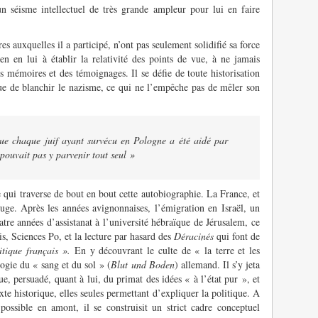
n séisme intellectuel de très grande ampleur pour lui en faire
es auxquelles il a participé, n’ont pas seulement solidifié sa force
ien en lui à établir la relativité des points de vue, à ne jamais
s mémoires et des témoignages. Il se défie de toute historisation
ue de blanchir le nazisme, ce qui ne l’empêche pas de mêler son
que chaque juif ayant survécu en Pologne a été aidé par
pouvait pas y parvenir tout seul »
 qui traverse de bout en bout cette autobiographie. La France, et
rouge. Après les années avignonnaises, l’émigration en Israël, un
tre années d’assistanat à l’université hébraïque de Jérusalem, ce
is, Sciences Po, et la lecture par hasard des
Déracinés
qui font de
itique français ».
En y découvrant le culte de « la terre et les
logie du « sang et du sol » (
Blut und Boden
) allemand. Il s’y jeta
e, persuadé, quant à lui, du primat des idées « à l’état pur », et
te historique, elles seules permettant d’expliquer la politique. A
possible en amont, il se construisit un strict cadre conceptuel