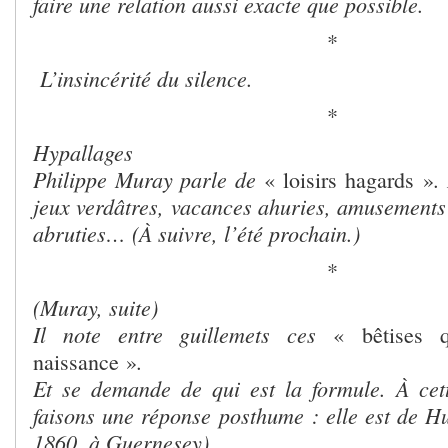
faire une relation aussi exacte que possible.
*
L’insincérité du silence.
*
Hypallages
Philippe Muray parle de
.
« loisirs hagards »
jeux verdâtres, vacances ahuries, amusements 
abruties… (
À suivre, l’été prochain.)
*
(Muray, suite)
Il note entre guillemets ces
« bêtises q
.
naissance »
Et se demande de qui est la formule. À cet
faisons une réponse posthume : elle est de H
1860, à Guernesey).