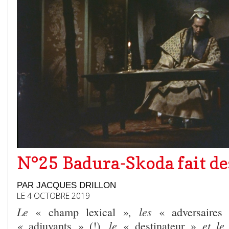
N°25 Badura-Skoda fait de
PAR JACQUES DRILLON
LE 4 OCTOBRE 2019
Le
, les
« champ lexical »
« adversaire
«
, le
et le
adjuvants » (!)
« destinateur »