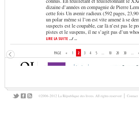
connus. En feuilletant et feuilletonnant le X
dizaine d’années en compagnie de Pierre Lemai
cette fois Un avenir radieux (592 pages, 23,
un polar même si l’on est vite amené à se dem
suspects est le coupable, car là n’est pas le 
pistes et le suspens, il ne s’agit pas d’un w
LIRE LA SUITE
.../ ...
PAGE
«
1
2
3
4
5
...
10
20
30
...
©2006-2012 La République des livres. All rights reserved
Contact