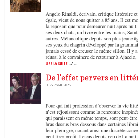
Angelo Rinaldi, écrivain, critique littéraire e
égale, vient de nous quitter à 85 ans. Il est m
la reposait que pour demeurer nuit après nuit 
ses deux chats, un livre entre les mains, Sai
autres. Mélancolique depuis son plus jeune â
ses yeux du chagrin développé par la grammair
jamais cessé de creuser le même sillon. Il y a
réussi à le convaincre de retourner à Ajaccio, 
LIRE LA SUITE
.../ ...
De l’effet pervers en litt
LE 27 AVRIL 2025
Pour qui fait profession d’observer la vie litté
n’est réjouissant comme la rencontre inopinée 
qui paraissent en même temps, sont peut-êtr
bras dessus bras dessous dans certaines librair
leur plein gré, nouant ainsi une discrète conve
peut tirer profit. Le cas depuis peu de La nu