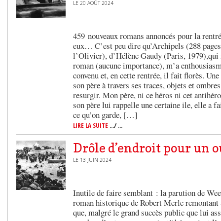
LE 20 AOÛT 2024
459 nouveaux romans annoncés pour la rentrée 
eux… C’est peu dire qu’Archipels (288 pages,
l’Olivier), d’Hélène Gaudy (Paris, 1979),qu
roman (aucune importance), m’a enthousiasmé
convenu et, en cette rentrée, il fait florès. Une
son père à travers ses traces, objets et ombres
resurgir. Mon père, ni ce héros ni cet antih
son père lui rappelle une certaine ile, elle a f
ce qu’on garde, […]
LIRE LA SUITE
.../ ...
Drôle d’endroit pour un 
LE 13 JUIN 2024
Inutile de faire semblant : la parution de We
roman historique de Robert Merle remontant à 
que, malgré le grand succès public que lui a