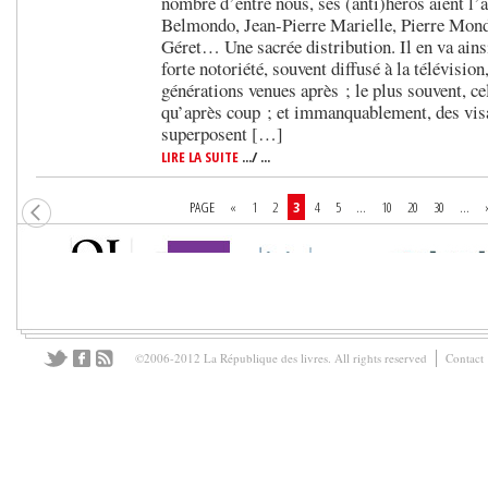
nombre d’entre nous, ses (anti)héros aient l’
Belmondo, Jean-Pierre Marielle, Pierre Mond
Géret… Une sacrée distribution. Il en va ains
forte notoriété, souvent diffusé à la télévision
générations venues après ; le plus souvent, cel
qu’après coup ; et immanquablement, des visa
superposent […]
LIRE LA SUITE
.../ ...
PAGE
«
1
2
3
4
5
...
10
20
30
...
©2006-2012 La République des livres. All rights reserved
Contact