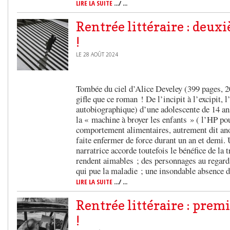
LIRE LA SUITE
.../ ...
Rentrée littéraire : deux
!
LE 28 AOÛT 2024
Tombée du ciel d’Alice Develey (399 pages, 20
gifle que ce roman ! De l’incipit à l’excipit, l
autobiographique) d’une adolescente de 14 ans
la « machine à broyer les enfants » ( l’HP p
comportement alimentaires, autrement dit ano
faite enfermer de force durant un an et demi.
narratrice accorde toutefois le bénéfice de la t
rendent aimables ; des personnages au regard 
qui pue la maladie ; une insondable absence d
LIRE LA SUITE
.../ ...
Rentrée littéraire : prem
!