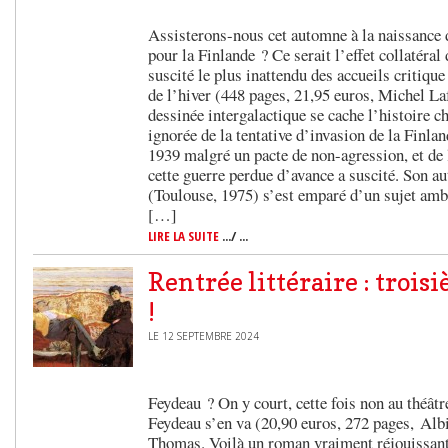
Assisterons-nous cet automne à la naissance 
pour la Finlande ? Ce serait l’effet collatéra
suscité le plus inattendu des accueils critique
de l’hiver (448 pages, 21,95 euros, Michel Laf
dessinée intergalactique se cache l’histoire 
ignorée de la tentative d’invasion de la Finla
1939 malgré un pacte de non-agression, et de 
cette guerre perdue d’avance a suscité. Son a
(Toulouse, 1975) s’est emparé d’un sujet ambi
[…]
LIRE LA SUITE
.../ ...
Rentrée littéraire : trois
!
LE 12 SEPTEMBRE 2024
Feydeau ? On y court, cette fois non au théâtr
Feydeau s’en va (20,90 euros, 272 pages, Alb
Thomas. Voilà un roman vraiment réjouissant, 