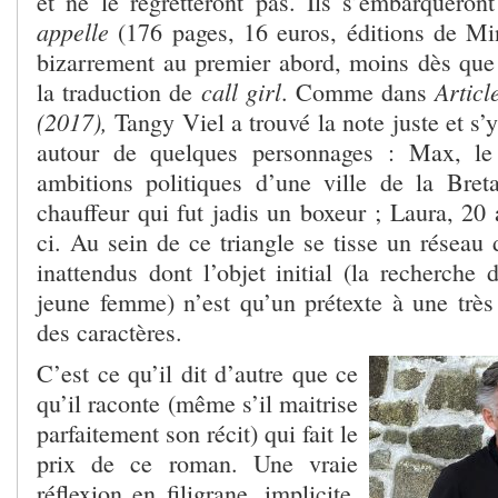
et ne le regretteront pas. Ils s’embarquero
appelle
(176 pages, 16 euros, éditions de Minu
bizarrement au premier abord, moins dès que l
call girl
Articl
la traduction de
. Comme dans
(2017),
Tangy Viel a trouvé la note juste et s’y
autour de quelques personnages : Max, le
ambitions politiques d’une ville de la Bre
chauffeur qui fut jadis un boxeur ; Laura, 20 a
ci. Au sein de ce triangle se tisse un réseau
inattendus dont l’objet initial (la recherche
jeune femme) n’est qu’un prétexte à une très 
des caractères.
C’est ce qu’il dit d’autre que ce
qu’il raconte (même s’il maitrise
parfaitement son récit) qui fait le
prix de ce roman. Une vraie
réflexion en filigrane, implicite,