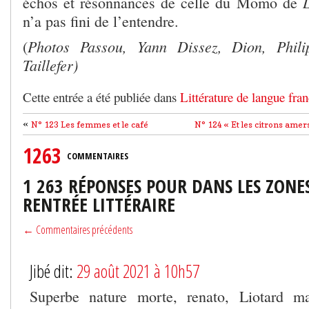
L
échos et résonnances de celle du Momo de
n’a pas fini de l’entendre.
Photos Passou, Yann Dissez, Dion, Phil
(
Taillefer)
Cette entrée a été publiée dans
Littérature de langue fran
«
N° 123 Les femmes et le café
N° 124 « Et les citrons amer
1263
COMMENTAIRES
1 263 RÉPONSES POUR DANS LES ZONES
RENTRÉE LITTÉRAIRE
← Commentaires précédents
Jibé dit:
29 août 2021 à 10h57
Superbe nature morte, renato, Liotard ma