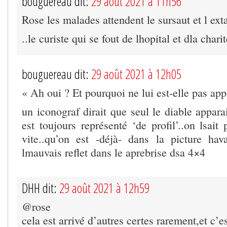
bouguereau dit:
29 août 2021 à 11h56
Rose les malades attendent le sursaut et l ext
..le curiste qui se fout de lhopital et dla charit
bouguereau dit:
29 août 2021 à 12h05
« Ah oui ? Et pourquoi ne lui est-elle pas app
un iconograf dirait que seul le diable apparai
est toujours représenté ‘de profil’..on lsait
vite..qu’on est -déjà- dans la picture hav
lmauvais reflet dans le aprebrise dsa 4×4
DHH dit:
29 août 2021 à 12h59
@rose
cela est arrivé d’autres certes rarement,et c’e