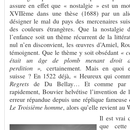
assure en effet que « nostalgie » est un mot
XVIIème dans une thèse (1688) par un alié
désigner le mal du pays des mercenaires sui
des couleurs étrangères. Que la nostalgie 
l’enfance soit un thème récurrent de la littér
nul n’en disconvient, les œuvres d’Amiel, Rou
« c
témoignent. Que le thème y soit obsédant
était un âge de plomb menant droit 
perdition »,
certainement. Mais en quoi e
suisse ? En 1522 déjà, « Heureux qui comm
Regrets
de Du Bellay… Et comme par ail
rapidement, Bouvier helvétise l’invention de 
erreur répandue depuis une réplique fameuse
Le Troisième homme
, alors qu’elle revient a
Il est vrai
que cette