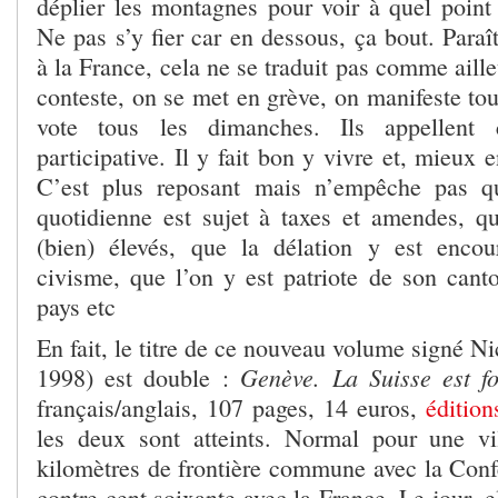
déplier les montagnes pour voir à quel point i
Ne pas s’y fier car en dessous, ça bout. Paraît
à la France, cela ne se traduit pas comme aille
conteste, on se met en grève, on manifeste tou
vote tous les dimanches. Ils appellent 
participative. Il y fait bon y vivre et, mieux 
C’est plus reposant mais n’empêche pas q
quotidienne est sujet à taxes et amendes, q
(bien) élevés, que la délation y est encou
civisme, que l’on y est patriote de son cant
pays etc
En fait, le titre de ce nouveau volume signé N
Genève. La Suisse est f
1998) est double :
français/anglais, 107 pages, 14 euros,
édition
les deux sont atteints. Normal pour une vi
kilomètres de frontière commune avec la Confé
contre cent soixante avec la France. Le jour, el