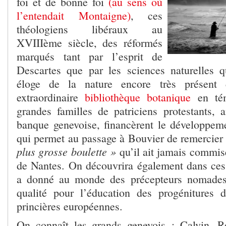
foi et de bonne foi
(au sens où
l’entendait Montaigne)
, ces
théologiens libéraux au
XVIIIème siècle, des réformés
marqués tant par l’esprit de
Descartes que par les sciences naturelles 
éloge de la nature encore très présent 
extraordinaire
bibliothèque botanique
en tém
grandes familles de patriciens protestants, 
banque genevoise, financèrent le développeme
qui permet au passage à Bouvier de remercie
plus grosse boulette »
qu’il ait jamais commis
de Nantes. On découvrira également dans ces
a donné au monde des précepteurs nomades
qualité pour l’éducation des progénitures 
princières européennes.
On connaît les grands genevois : Calvin, R