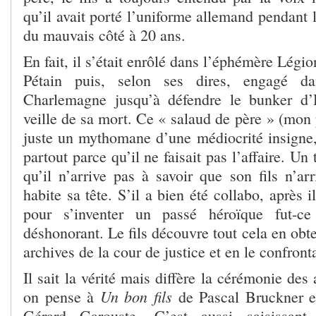
qu’il avait porté l’uniforme allemand pendant l
du mauvais côté à 20 ans.
En fait, il s’était enrôlé dans l’éphémère Légio
Pétain puis, selon ses dires, engagé d
Charlemagne jusqu’à défendre le bunker d’H
veille de sa mort. Ce « salaud de père » (mon p
juste un mythomane d’une médiocrité insigne,
partout parce qu’il ne faisait pas l’affaire. Un
qu’il n’arrive pas à savoir que son fils n’ar
habite sa tête. S’il a bien été collabo, après 
pour s’inventer un passé héroïque fut-c
déshonorant. Le fils découvre tout cela en obt
archives de la cour de justice et en le confron
Il sait la vérité mais diffère la cérémonie de
Un bon fils
on pense à
de Pascal Bruckner 
Gérard Garouste. C’est aussi saisissant,