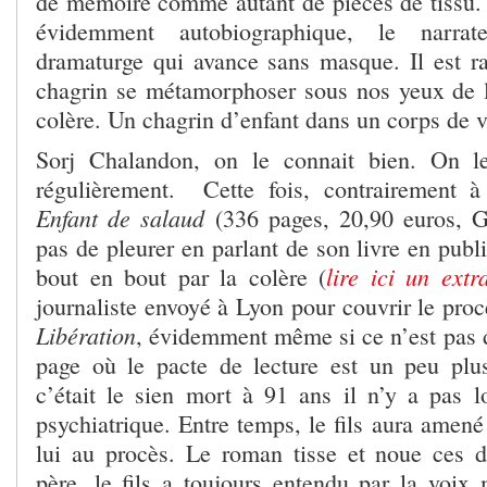
de mémoire comme autant de pièces de tissu. 
évidemment autobiographique, le narrat
dramaturge qui avance sans masque. Il est ra
chagrin se métamorphoser sous nos yeux de l
colère. Un chagrin d’enfant dans un corps de vi
Sorj Chalandon, on le connait bien. On le
régulièrement.
Cette fois, contrairement 
Enfant de salaud
(336 pages, 20,90 euros, Gr
pas de pleurer en parlant de son livre en publi
lire ici un extra
bout en bout par la colère (
journaliste envoyé à Lyon pour couvrir le procè
Libération
, évidemment même si ce n’est pas di
page où le pacte de lecture est un peu plus
c’était le sien mort à 91 ans il n’y a pas l
psychiatrique. Entre temps, le fils aura amené 
lui au procès. Le roman tisse et noue ces 
père, le fils a toujours entendu par la voi