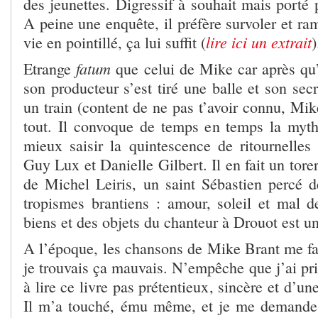
des jeunettes. Digressif à souhait mais porté 
A peine une enquête, il préfère survoler et ra
lire ici un extrait
vie en pointillé, ça lui suffit (
)
fatum
Etrange
que celui de Mike car après qu’i
son producteur s’est tiré une balle et son secr
un train (content de ne pas t’avoir connu, Mik
tout. Il convoque de temps en temps la myt
mieux saisir la quintescence de ritournelle
Guy Lux et Danielle Gilbert. Il en fait un tor
de Michel Leiris, un saint Sébastien percé d
tropismes brantiens : amour, soleil et mal d
biens et des objets du chanteur à Drouot est 
A l’époque, les chansons de Mike Brant me fai
je trouvais ça mauvais. N’empêche que j’ai pr
à lire ce livre pas prétentieux, sincère et d’une
Il m’a touché, ému même, et je me demande