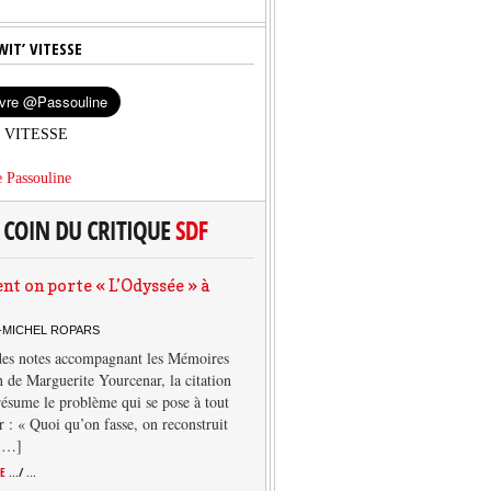
WIT’ VITESSE
’ VITESSE
 Passouline
 on porte « L’Odyssée » à
-MICHEL ROPARS
des notes accompagnant les Mémoires
 de Marguerite Yourcenar, la citation
résume le problème qui se pose à tout
r : « Quoi qu’on fasse, on reconstruit
 […]
TE
.../ ...