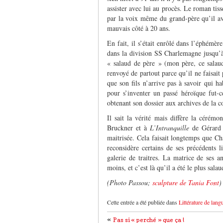
assister avec lui au procès. Le roman tiss
par la voix même du grand-père qu’il av
mauvais côté à 20 ans.
En fait, il s’était enrôlé dans l’éphémèr
dans la division SS Charlemagne jusqu’à 
« salaud de père » (mon père, ce salau
renvoyé de partout parce qu’il ne faisait 
que son fils n’arrive pas à savoir qui hab
pour s’inventer un passé héroïque fut-
obtenant son dossier aux archives de la c
Il sait la vérité mais diffère la céré
Bruckner et à
L’Intranquille
de Gérard 
maitrisée. Cela faisait longtemps que C
reconsidère certains de ses précédents l
galerie de traitres. La matrice de ses a
moins, et c’est là qu’il a été le plus salau
(Photo Passou;
sculpture de Tania Font
)
Cette entrée a été publiée dans
Littérature de lang
«
Pas si « perché » que ça !