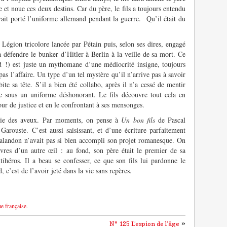
e et noue ces deux destins. Car du père, le fils a toujours entendu
ait porté l’uniforme allemand pendant la guerre. Qu’il était du
e Légion tricolore lancée par Pétain puis, selon ses dires, engagé
défendre le bunker d’Hitler à Berlin à la veille de sa mort. Ce
d !) est juste un mythomane d’une médiocrité insigne, toujours
pas l’affaire. Un type d’un tel mystère qu’il n’arrive pas à savoir
ite sa tête. S’il a bien été collabo, après il n’a cessé de mentir
ce sous un uniforme déshonorant. Le fils découvre tout cela en
our de justice et en le confrontant à ses mensonges.
monie des aveux. Par moments, on pense à
Un bon fils
de Pascal
Garouste. C’est aussi saisissant, et d’une écriture parfaitement
halandon n’avait pas si bien accompli son projet romanesque. On
ivres d’un autre œil : au fond, son père était le premier de sa
ntihéros. Il a beau se confesser, ce que son fils lui pardonne le
d, c’est de l’avoir jeté dans la vie sans repères.
ue française
.
»
N° 125 L’espion de l’âge