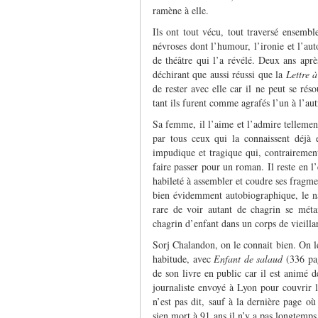
ramène à elle.
Ils ont tout vécu, tout traversé ensemb
névroses dont l’humour, l’ironie et l’auto
de théâtre qui l’a révélé. Deux ans aprè
déchirant que aussi réussi que la
L
ettre 
de rester avec elle car il ne peut se réso
tant ils furent comme agrafés l’un à l’aut
Sa femme, il l’aime et l’admire tellemen
par tous ceux qui la connaissent déjà e
impudique et tragique qui, contrairement
faire passer pour un roman. Il reste en l’
habileté à assembler et coudre ses fragm
bien évidemment autobiographique, le na
rare de voir autant de chagrin se mét
chagrin d’enfant dans un corps de vieilla
Sorj Chalandon, on le connait bien. On le
habitude, avec
Enfant de salaud
(336 pag
de son livre en public car il est animé d
journaliste envoyé à Lyon pour couvrir l
n’est pas dit, sauf à la dernière page où 
sien mort à 91 ans il n’y a pas longtemps 