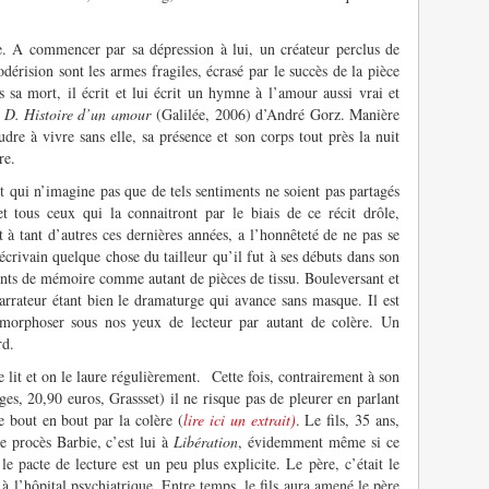
le. A commencer par sa dépression à lui, un créateur perclus de
dérision sont les armes fragiles, écrasé par le succès de la pièce
s sa mort, il écrit et lui écrit un hymne à l’amour aussi vrai et
à D. Histoire d’un amour
(Galilée, 2006) d’André Gorz. Manière
udre à vivre sans elle, sa présence et son corps tout près la nuit
re.
t qui n’imagine pas que de tels sentiments ne soient pas partagés
t tous ceux qui la connaitront par le biais de ce récit drôle,
 à tant d’autres ces dernières années, a l’honnêteté de ne pas se
écrivain quelque chose du tailleur qu’il fut à ses débuts dans son
ents de mémoire comme autant de pièces de tissu. Bouleversant et
rrateur étant bien le dramaturge qui avance sans masque. Il est
amorphoser sous nos yeux de lecteur par autant de colère. Un
rd.
 lit et on le laure régulièrement.
Cette fois, contrairement à son
es, 20,90 euros, Grassset) il ne risque pas de pleurer en parlant
e bout en bout par la colère (
lire ici un extrait)
. Le fils, 35 ans,
e procès Barbie, c’est lui à
Libération
, évidemment même si ce
le pacte de lecture est un peu plus explicite. Le père, c’était le
à l’hôpital psychiatrique. Entre temps, le fils aura amené le père