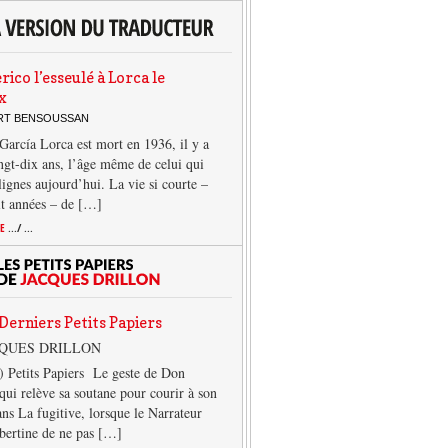
rico l’esseulé à Lorca le
x
ERT BENSOUSSAN
García Lorca est mort en 1936, il y a
ngt-dix ans, l’âge même de celui qui
 lignes aujourd’hui. La vie si courte –
it années – de […]
TE
.../ ...
Derniers Petits Papiers
CQUES DRILLON
) Petits Papiers Le geste de Don
qui relève sa soutane pour courir à son
ans La fugitive, lorsque le Narrateur
lbertine de ne pas […]