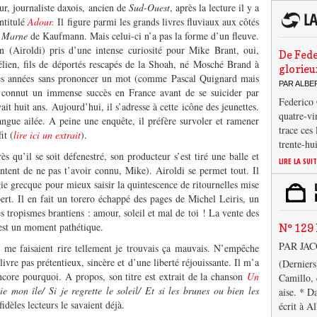
ur, journaliste daxois, ancien de
Sud-Ouest
, après la lecture il y a
ntitulé
Adour.
Il figure parmi les grands livres fluviaux aux côtés
a Marne
de Kaufmann. Mais celui-ci n’a pas la forme d’un fleuve.
n (Airoldi) pris d’une intense curiosité pour Mike Brant, oui,
De Fede
élien, fils de déportés rescapés de la Shoah, né Mosché Brand à
glorieu
res années sans prononcer un mot (comme Pascal Quignard mais
PAR ALB
i connut un immense succès en France avant de se suicider par
Federico 
ait huit ans. Aujourd’hui, il s’adresse à cette icône des jeunettes.
quatre-vi
angue ailée. A peine une enquête, il préfère survoler et ramener
trace ces
it (
lire ici un extrait
).
trente-hu
s qu’il se soit défenestré, son producteur s’est tiré une balle et
LIRE LA SUI
content de ne pas t’avoir connu, Mike). Airoldi se permet tout. Il
 grecque pour mieux saisir la quintescence de ritournelles mise
rt. Il en fait un torero échappé des pages de Michel Leiris, un
s tropismes brantiens : amour, soleil et mal de toi ! La vente des
 est un moment pathétique.
N° 129 
PAR JA
 me faisaient rire tellement je trouvais ça mauvais. N’empêche
livre pas prétentieux, sincère et d’une liberté réjouissante. Il m’a
(Derniers
ore pourquoi. A propos, son titre est extrait de la chanson
Un
Camillo, 
e mon île/ Si je regrette le soleil/ Et si les brunes ou bien les
aise. * D
fidèles lecteurs le savaient déjà.
écrit à A