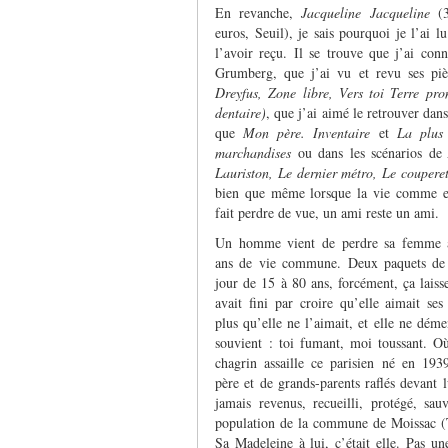
En revanche,
Jacqueline Jacqueline
(3
euros, Seuil), je sais pourquoi je l’ai lu
l’avoir reçu. Il se trouve que j’ai con
Grumberg, que j’ai vu et revu ses piè
Dreyfus, Zone libre,
Vers toi Terre pro
dentaire
)
, que j’ai aimé le retrouver dans
que
Mon père. Inventaire
et
La plus 
marchandises
ou dans les scénarios de
Lauriston, Le dernier métro, Le couper
bien que même lorsque la vie comme el
fait perdre de vue, un ami reste un ami.
Un homme vient de perdre sa femme a
ans de vie commune. Deux paquets de c
jour de 15 à 80 ans, forcément, ça laisse
avait fini par croire qu’elle aimait ses
plus qu’elle ne l’aimait, et elle ne démen
souvient : toi fumant, moi toussant. Où 
chagrin assaille ce parisien né en 193
père et de grands-parents raflés devant l
jamais revenus, recueilli, protégé, 
population de la commune de Moissac (Ta
Sa Madeleine à lui, c’était elle. Pas un