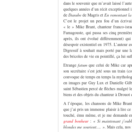
dans le souvenir que m’avait laissé l’aute
quelques années d’un récit exceptionnel i
de
Danube
de Magris et
En remontant l
C’est le projet un peu fou d’un écrivai
« le » Mike Brant, chanteur franco-isra
Famagouste, qui passa ses cinq premiè
après, ils ont évolué différemment) qu
désespoir existentiel en 1975. L’auteur av
Digressif à souhait mais porté par une l
des bricoles de vie en pointillé, ça lui suff
Etrange
fatum
que celui de Mike car aprè
son secrétaire s’est jeté sous un train (
convoque de temps en temps la mythologie
en images par Guy Lux et Danielle Gilbe
saint Sébastien percé de flèches malgré le
biens et des objets du chanteur à Drouot
A l’époque, les chansons de Mike Brant
que j’ai pris un immense plaisir à lire ce 
touché, ému même, et je me demande enc
grand bonheur
:
« Si maintenant j’oubli
blondes me sourient…. »
. Mais cela, nos 