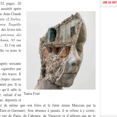
LIRE LA SUI
52 pages, 20
 aussitôt après
nu Jean-Claude
ces (
L’Atelier,
mise. Tragédie
 des livres tels
précieuse des
Amen, 93 rue
et…
Et l’on sait
le va nous le
près soixante
igarettes par
 des traces. Il
 clopes encore
tait pas. Il se
qu’il aille le
Tania Font
9, enfant d’un
ui, déportés et
sauvé de même que son frère et le futur mime Marceau par la
rn-et-Garonne). Son absence à jamais, il se refuse à y croire.
e rue de Paris, de Cabourg, de Varsovie et d’ailleurs qui ne le