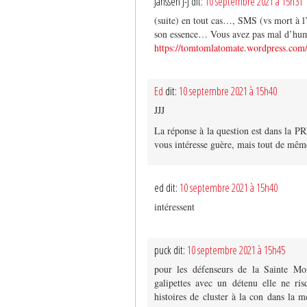
Janssen J-J dit:
10 septembre 2021 à 15h31
(suite) en tout cas…, SMS (vs mort à l’S
son essence… Vous avez pas mal d’humo
https://tomtomlatomate.wordpress.com/
Ed
dit:
10 septembre 2021 à 15h40
JJJ
La réponse à la question est dans la P
vous intéresse guère, mais tout de même
ed dit:
10 septembre 2021 à 15h40
intéressent
puck dit:
10 septembre 2021 à 15h45
pour les défenseurs de la Sainte Mor
galipettes avec un détenu elle ne ris
histoires de cluster à la con dans la m