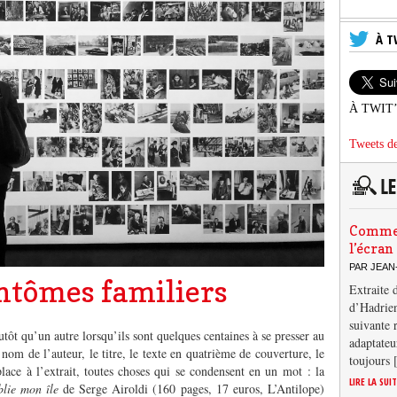
À T
À TWIT
Tweets de
Comment
l’écran
PAR JEAN
ntômes familiers
Extraite 
d’Hadrien
suivante 
utôt qu’un autre lorsqu’ils sont quelques centaines à se presser au
adaptateu
 nom de l’auteur, le titre, le texte en quatrième de couverture, le
toujours
lace à l’extrait, toutes choses qui se condensent en un mot : la
LIRE LA SUI
blie mon île
de Serge Airoldi (160 pages, 17 euros, L’Antilope)