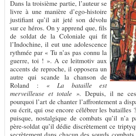
Dans la troisième partie, l’auteur se
livre à une manière d’ego-histoire
justifiant qu’il ait jeté son dévolu
sur ce héros. On y apprend que, fils
de soldat de la Coloniale qui fit
l’Indochine, il eut une adolescence
rythmée par « Tu n’as pas connu la
guerre, toi ! ». A ce leitmotiv aux
accents de reproche, il opposera un
autre qui scande la chanson de
« La bataille est
Roland :
merveilleuse et totale ».
Depuis, il ne ce
pourquoi l’art de chanter l’affrontement a disp
ou écrit, qui ose encore célébrer les batailles
puisque, nostalgique de combats qu’il n’a pa
père-soldat qu’il dédie discrètement ce triptyq
secrètement dans chacun des sourds combats