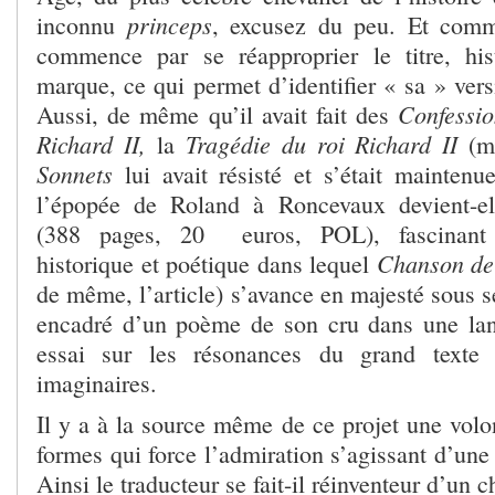
princeps
inconnu
, excusez du peu. Et comm
commence par se réapproprier le titre, his
marque, ce qui permet d’identifier « sa » ver
Confessio
Aussi, de même qu’il avait fait des
Richard II,
Tragédie du roi Richard II
la
(ma
Sonnets
lui avait résisté et s’était maintenu
l’épopée de Roland à Roncevaux devient-e
(388 pages, 20 euros, POL), fascinant tr
Chanson de
historique et poétique dans lequel
de même, l’article) s’avance en majesté sous s
encadré d’un poème de son cru dans une lan
essai sur les résonances du grand texte
imaginaires.
Il y a à la source même de ce projet une volo
formes qui force l’admiration s’agissant d’un
Ainsi le traducteur se fait-il réinventeur d’un