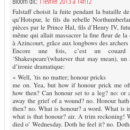
Bloom dit:
1 février 2013 à 14h12
Falstaff choisit la fuite pendant la bataille 
qu’Hotspur, le fils du rebelle Northumberlan
pièces par le Prince Hal, fils d’Henry IV, fut
même qui allait massacrer la fine fleur de la 
à Azincourt, grâce aux longbows des archers 
Encore une fois, c’est un couard
‘Shakespeare'(whatever that may mean), un 
d’ironie dramatique:
« Well, ’tis no matter; honour pricks
me on. Yea, but how if honour prick me o
how then? Can honour set to a leg? no: or 
away the grief of a wound? no. Honour hath n
then? no. What is honour? a word. What is i
what is that honour? air. A trim reckoning! 
died o’ Wednesday. Doth he feel it? no. Doth 