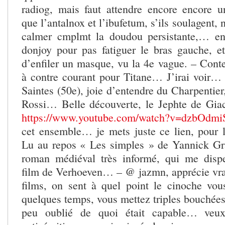
radiog, mais faut attendre encore encore 
que l’antalnox et l’ibufetum, s’ils soulagent,
calmer cmplmt la doudou persistante,… en 
donjoy pour pas fatiguer le bras gauche, et
d’enfiler un masque, vu la 4e vague. – Cont
à contre courant pour Titane… J’irai voir… H
Saintes (50e), joie d’entendre du Charpentier
Rossi… Belle découverte, le Jephte de Gi
https://www.youtube.com/watch?v=dzbOdmi
cet ensemble… je mets juste ce lien, pour
Lu au repos « Les simples » de Yannick Gr
roman médiéval très informé, qui me dispe
film de Verhoeven… – @ jazmn, apprécie vra
films, on sent à quel point le cinoche vo
quelques temps, vous mettez triples bouchée
peu oublié de quoi était capable… veu