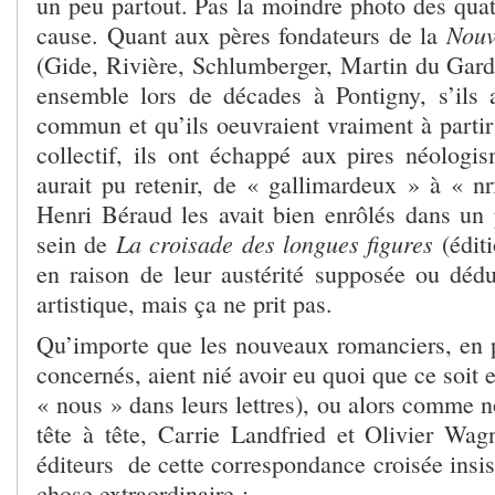
un peu partout. Pas la moindre photo des quat
Nouv
cause. Quant aux pères fondateurs de la
(Gide, Rivière, Schlumberger, Martin du Gard)
ensemble lors de décades à Pontigny, s’ils
commun et qu’ils oeuvraient vraiment à partir d
collectif, ils ont échappé aux pires néologis
aurait pu retenir, de « gallimardeux » à « nr
Henri Béraud les avait bien enrôlés dans u
La croisade des longues figures
sein de
(éditi
en raison de leur austérité supposée ou dédu
artistique, mais ça ne prit pas.
Qu’importe que les nouveaux romanciers, en p
concernés, aient nié avoir eu quoi que ce soi
« nous » dans leurs lettres), ou alors comme 
tête à tête, Carrie Landfried et Olivier Wagn
éditeurs de cette correspondance croisée insist
chose extraordinaire :