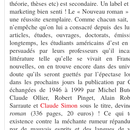
théorie, thèses etc) est secondaire. Un label e
marketing bien senti ! Le « Nouveau roman » e
une réussite exemplaire. Comme chacun sait, c
n’empêche qu’on lui a consacré depuis des lu
articles, études, ouvrages, doctorats, émis
longtemps, les étudiants américains d’est e
persuadés par leurs professeurs qu’il inca
littérature telle qu’elle se vivait en Fra
nouvelles, on en trouve encore dans des unive
doute qu’ils seront guettés par l’épectase lo
dans les prochains jours la publication par G
échangées de 1946 à 1999 par Michel Buto
Claude Ollier, Robert Pinget, Alain Robb
Sarraute et
Claude Simon
sous le titre, devi
roman
(336 pages, 20 euros) ! Ce qui té
existence contre la méchante rumeur répandu
par de mauvais esprits et des langues de v