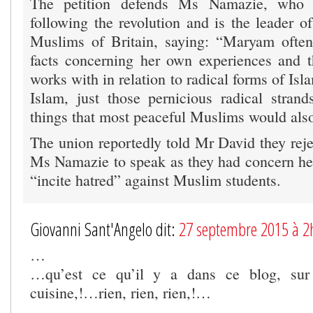
The petition defends Ms Namazie, who 
following the revolution and is the leader o
Muslims of Britain, saying: “Maryam often
facts concerning her own experiences and 
works with in relation to radical forms of Isl
Islam, just those pernicious radical strand
things that most peaceful Muslims would al
The union reportedly told Mr David they reje
Ms Namazie to speak as they had concern h
“incite hatred” against Muslim students.
Giovanni Sant'Angelo dit:
27 septembre 2015 à 2
…
…qu’est ce qu’il y a dans ce blog, su
cuisine,!…rien, rien, rien,!…
…