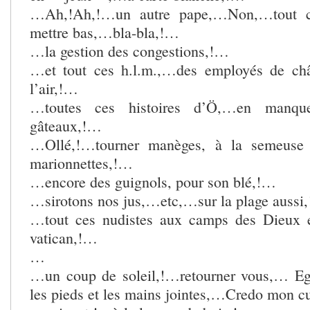
…Ah,!Ah,!…un autre pape,…Non,…tout c
mettre bas,…bla-bla,!…
…la gestion des congestions,!…
…et tout ces h.l.m.,…des employés de châ
l’air,!…
…toutes ces histoires d’Ö,…en manqu
gâteaux,!…
…Ollé,!…tourner manèges, à la semeuse
marionnettes,!…
…encore des guignols, pour son blé,!…
…sirotons nos jus,…etc,…sur la plage aussi
…tout ces nudistes aux camps des Dieux e
vatican,!…
…
…un coup de soleil,!…retourner vous,… Egl
les pieds et les mains jointes,…Credo mon cu