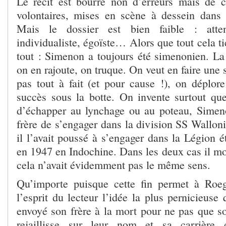
Le récit est bourré non d’erreurs mais de co
volontaires, mises en scène à dessein dans l
Mais le dossier est bien faible : attent
individualiste, égoïste… Alors que tout cela ti
tout : Simenon a toujours été simenonien. La 
on en rajoute, on truque. On veut en faire une 
pas tout à fait (et pour cause !), on déplore
succès sous la botte. On invente surtout que
d’échapper au lynchage ou au poteau, Simen
frère de s’engager dans la division SS Wallonie
il l’avait poussé à s’engager dans la Légion é
en 1947 en Indochine. Dans les deux cas il m
cela n’avait évidemment pas le même sens.
Qu’importe puisque cette fin permet à Roegi
l’esprit du lecteur l’idée la plus pernicieuse
envoyé son frère à la mort pour ne pas que s
rejaillisse sur leur nom et sa carrière 