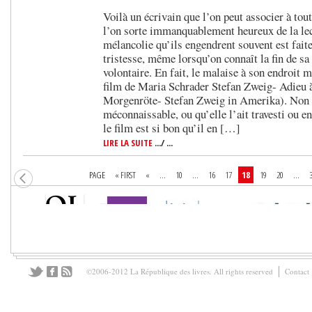
Voilà un écrivain que l’on peut associer à tou
l’on sorte immanquablement heureux de la lect
mélancolie qu’ils engendrent souvent est fait
tristesse, même lorsqu’on connaît la fin de sa
volontaire. En fait, le malaise à son endroit m
film de Maria Schrader Stefan Zweig- Adieu 
Morgenröte- Stefan Zweig in Amerika). Non q
méconnaissable, ou qu’elle l’ait travesti ou e
le film est si bon qu’il en […]
LIRE LA SUITE
.../ ...
PAGE
« FIRST
«
...
10
...
16
17
18
19
20
...
©2006-2012 La République des livres. All rights reserved
Contact