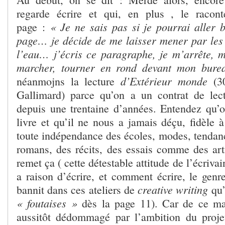
regarde écrire et qui, en plus , le racon
« Je ne sais pas si je pourrai aller 
page :
page… je décide de me laisser mener par les
l’eau… j’écris ce paragraphe, je m’arrête,
marcher, tourner en rond devant mon bur
d’Extérieur monde
néanmojns la lecture
(3
Gallimard) parce qu’on a un contrat de lec
depuis une trentaine d’années. Entendez qu’on
livre et qu’il ne nous a jamais déçu, fidèle 
toute indépendance des écoles, modes, tendanc
romans, des récits, des essais comme des artic
remet ça ( cette détestable attitude de l’écriva
a raison d’écrire, et comment écrire, le genr
creative writing
bannit dans ces ateliers de
qu’
« foutaises »
dès la page 11). Car de ce ma
aussitôt dédommagé par l’ambition du proje