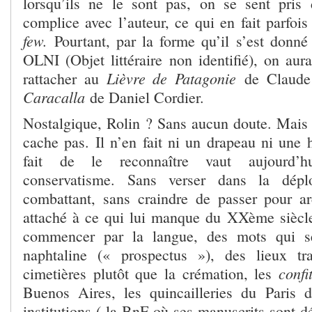
lorsqu’ils ne le sont pas, on se sent pris
complice avec l’auteur, ce qui en fait parfoi
few.
Pourtant, par la forme qu’il s’est donné
OLNI (Objet littéraire non identifié), on aura
Lièvre de Patagonie
rattacher au
de Claud
Caracalla
de Daniel Cordier.
Nostalgique, Rolin ? Sans aucun doute. Mais 
cache pas. Il n’en fait ni un drapeau ni une 
fait de le reconnaître vaut aujourd’h
conservatisme. Sans verser dans la déplo
combattant, sans craindre de passer pour a
attaché à ce qui lui manque du XXème siècle 
commencer par la langue, des mots qui se
naphtaline (« prospectus »), des lieux t
confi
cimetières plutôt que la crémation, les
Buenos Aires, les quincailleries du Paris 
institutions ( la BnF où ses manuscrits sont 