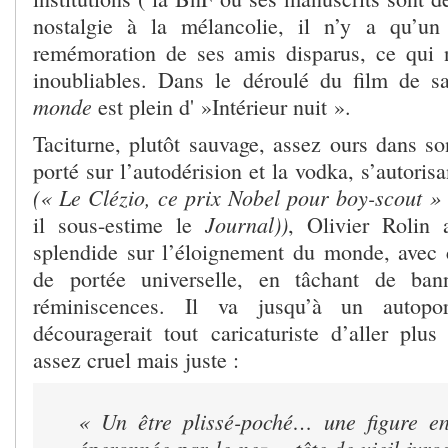
nostalgie à la mélancolie, il n’y a qu’un
remémoration de ses amis disparus, ce qui 
inoubliables. Dans le déroulé du film de 
monde
est plein d' »Intérieur nuit ».
Taciturne, plutôt sauvage, assez ours dans so
porté sur l’autodérision et la vodka, s’autoris
(« Le Clézio, ce prix Nobel pour boy-scout »
Journal))
il sous-estime le
, Olivier Rolin
splendide sur l’éloignement du monde, avec
de portée universelle, en tâchant de ban
réminiscences. Il va jusqu’à un autopor
découragerait tout caricaturiste d’aller plus
assez cruel mais juste :
« Un être plissé-poché… une figure en
éperonnée par le nez… tête de vieil ivr