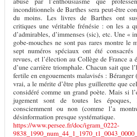
abusé par l’enthousiasme que professen
inconditionnels de Barthes sera peut-être co
du moins. Les livres de Barthes ont sus
critiques une véritable frénésie : on les a q
d’admirables, d’immenses (sic), etc. Une « int
gobe-mouches ne sont pas rares montre le 
sept numéros spéciaux ont été consacrés
revues, et l’élection au Collège de France a
d’une carrière triomphale. Chacun sait que l’hi
fertile en engouements malavisés : Béranger (d
vrai, a le mérite d’être plus guillerette que ce
considéré comme un grand poète. Mais si l’er
jugement sont de toutes les époques, l
consciemment ou non (comme l’a montré
désinformation presque systématique.
https://www.persee.fr/doc/igram_0222-
9838_1990_num_44_1_1970_t1_0043_0000