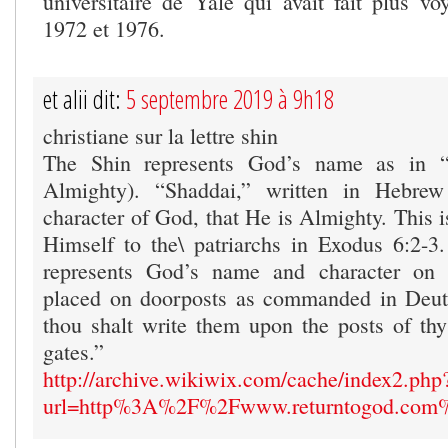
universitaire de Yale qui avait fait plus vo
1972 et 1976.
et alii dit:
5 septembre 2019 à 9h18
christiane sur la lettre shin
The Shin represents God’s name as in 
Almighty). “Shaddai,” written in Hebrew
character of God, that He is Almighty. This 
Himself to the\ patriarchs in Exodus 6:2-3
represents God’s name and character on 
placed on doorposts as commanded in Deu
thou shalt write them upon the posts of th
gates.”
http://archive.wikiwix.com/cache/index2.php
url=http%3A%2F%2Fwww.returntogod.com%