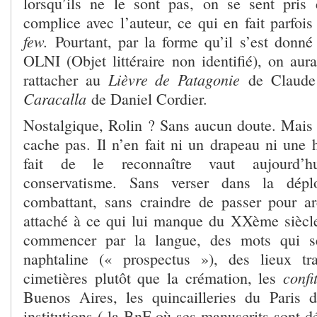
lorsqu’ils ne le sont pas, on se sent pris
complice avec l’auteur, ce qui en fait parfoi
few.
Pourtant, par la forme qu’il s’est donné
OLNI (Objet littéraire non identifié), on aura
Lièvre de Patagonie
rattacher au
de Claud
Caracalla
de Daniel Cordier.
Nostalgique, Rolin ? Sans aucun doute. Mais 
cache pas. Il n’en fait ni un drapeau ni une 
fait de le reconnaître vaut aujourd’h
conservatisme. Sans verser dans la déplo
combattant, sans craindre de passer pour a
attaché à ce qui lui manque du XXème siècle 
commencer par la langue, des mots qui se
naphtaline (« prospectus »), des lieux t
confi
cimetières plutôt que la crémation, les
Buenos Aires, les quincailleries du Paris 
institutions ( la BnF où ses manuscrits sont 