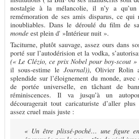
nostalgie à la mélancolie, il n’y a qu’un
remémoration de ses amis disparus, ce qui 
inoubliables. Dans le déroulé du film de 
monde
est plein d' »Intérieur nuit ».
Taciturne, plutôt sauvage, assez ours dans so
porté sur l’autodérision et la vodka, s’autoris
(« Le Clézio, ce prix Nobel pour boy-scout »
Journal))
il sous-estime le
, Olivier Rolin
splendide sur l’éloignement du monde, avec
de portée universelle, en tâchant de ban
réminiscences. Il va jusqu’à un autopor
découragerait tout caricaturiste d’aller plus
assez cruel mais juste :
« Un être plissé-poché… une figure en
éperonnée par le nez… tête de vieil ivr