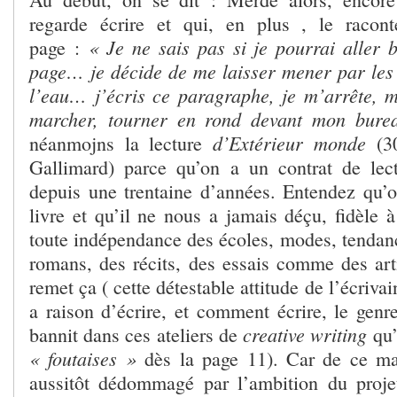
regarde écrire et qui, en plus , le racon
« Je ne sais pas si je pourrai aller 
page :
page… je décide de me laisser mener par les
l’eau… j’écris ce paragraphe, je m’arrête,
marcher, tourner en rond devant mon bur
d’Extérieur monde
néanmojns la lecture
(3
Gallimard) parce qu’on a un contrat de lec
depuis une trentaine d’années. Entendez qu’on
livre et qu’il ne nous a jamais déçu, fidèle 
toute indépendance des écoles, modes, tendanc
romans, des récits, des essais comme des artic
remet ça ( cette détestable attitude de l’écriva
a raison d’écrire, et comment écrire, le genr
creative writing
bannit dans ces ateliers de
qu’
« foutaises »
dès la page 11). Car de ce ma
aussitôt dédommagé par l’ambition du proje