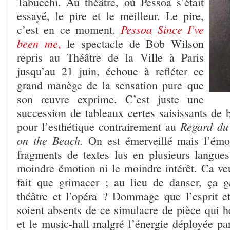
Tabucchi. Au théâtre, où Pessoa s’était
essayé, le pire et le meilleur. Le pire,
Pessoa Since I’ve
c’est en ce moment.
been me
,
le spectacle de Bob Wilson
repris au Théâtre de la Ville à Paris
jusqu’au 21 juin, échoue à refléter ce
grand manège de la sensation pure que
son œuvre exprime. C’est juste une
succession de tableaux certes saisissants de 
Regard du
pour l’esthétique contrairement au
on the Beach.
On est émerveillé mais l’émot
fragments de textes lus en plusieurs langues
moindre émotion ni le moindre intérêt. Ca v
fait que grimacer ; au lieu de danser, ça g
théâtre et l’opéra ? Dommage que l’esprit et
soient absents de ce simulacre de pièce qui hé
et le music-hall malgré l’énergie déployée p