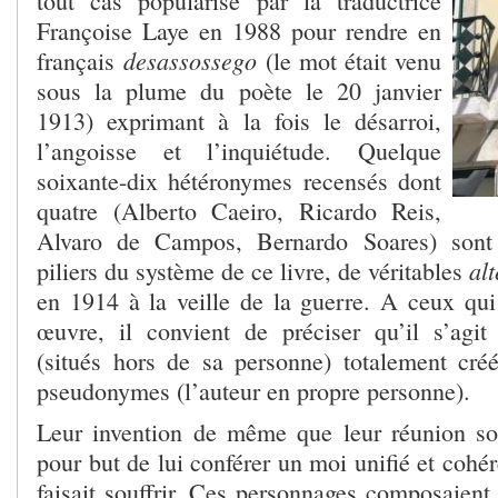
tout cas popularisé par la traductrice
Françoise Laye en 1988 pour rendre en
desassossego
français
(le mot était venu
sous la plume du poète le 20 janvier
1913) exprimant à la fois le désarroi,
l’angoisse et l’inquiétude. Quelque
soixante-dix hétéronymes recensés dont
quatre (Alberto Caeiro, Ricardo Reis,
Alvaro de Campos, Bernardo Soares) sont 
al
piliers du système de ce livre, de véritables
en 1914 à la veille de la guerre. A ceux qui 
œuvre, il convient de préciser qu’il s’agi
(situés hors de sa personne) totalement cré
pseudonymes (l’auteur en propre personne).
Leur invention de même que leur réunion so
pour but de lui conférer un moi unifié et cohér
faisait souffrir. Ces personnages composaient