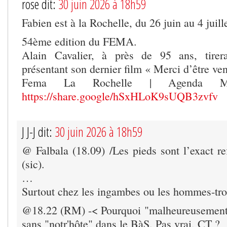
rose dit:
30 juin 2026 à 18h59
Fabien est à la Rochelle, du 26 juin au 4 juill
54ème edition du FEMA.
Alain Cavalier, à près de 95 ans, tirer
présentant son dernier film « Merci d’être ve
Fema La Rochelle | Agenda Mar
https://share.google/hSxHLoK9sUQB3zvfv
J J-J dit:
30 juin 2026 à 18h59
@ Falbala (18.09) /Les pieds sont l’exact re
(sic).
…
Surtout chez les ingambes ou les hommes-tro
@18.22 (RM) -< Pourquoi "malheureusemen
sans "notr'hôte" dans le BàS. Pas vrai, CT ?