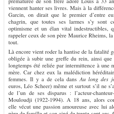
prématurée de son frère adoré Louis à 33 an
viennent hanter ses livres. Mais à la différe
Garcin, on dirait que le premier d’entre e
chagrin, que toutes ses larmes s’y sont c
optimisme et un élan vital indestructibles, 
rappeler ceux de son père Maurice Rheims, la
tout.
Là encore vient roder la hantise de la fatalité g
obligée à subir une greffe du rein, ainsi que
longtemps été reliée par intermittence à une
mère. Car chez eux la malédiction héréditai
Au long des j
femmes. Il y a de cela dans
euros, Léo Scheer) même et surtout s’il ne s’
de l’un de ses disparus : l’acteur-chanteu
Mouloudji (1922-1994). A 18 ans, alors co
elle vécut une passion amoureuse avec lui alo
père de famille et son ainé de trente-sept ans. 